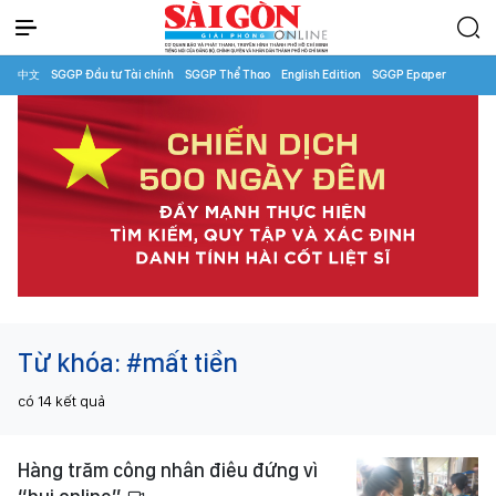
中文
SGGP Đầu tư Tài chính
SGGP Thể Thao
English Edition
SGGP Epaper
Từ khóa:
#mất tiền
có
14
kết quả
Hàng trăm công nhân điêu đứng vì