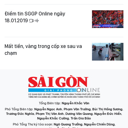
Điểm tin SGGP Online ngày
18.01.2019
Mất tiền, vàng trong cốp xe sau va
chạm
Tổng Biên tập:
Nguyễn Khắc Văn
Phó Tổng Biên tập:
Nguyễn Ngọc Anh
,
Phạm Văn Trường
,
Bùi Thị Hồng Sương
,
Trương Đức Nghĩa
,
Phạm Thị Vân Anh
,
Dương Văn Quang
,
Nguyễn Đức Hiển
,
Nguyễn Khắc Cường
,
Trần Gia Bảo
Phó Tổng Thư ký tòa soạn:
Ngô Quang Trưởng
,
Nguyễn Chiến Dũng
,