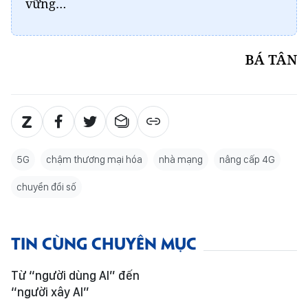
vững…
BÁ TÂN
5G
chậm thương mại hóa
nhà mạng
nâng cấp 4G
chuyển đổi số
TIN CÙNG CHUYÊN MỤC
Từ “người dùng AI” đến
“người xây AI”