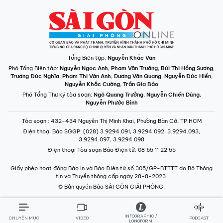
Tổng Biên tập:
Nguyễn Khắc Văn
Phó Tổng Biên tập:
Nguyễn Ngọc Anh
,
Phạm Văn Trường
,
Bùi Thị Hồng Sương
,
Trương Đức Nghĩa
,
Phạm Thị Vân Anh
,
Dương Văn Quang
,
Nguyễn Đức Hiển
,
Nguyễn Khắc Cường
,
Trần Gia Bảo
Phó Tổng Thư ký tòa soạn:
Ngô Quang Trưởng
,
Nguyễn Chiến Dũng
,
Nguyễn Phước Bình
Tòa soạn
: 432-434 Nguyễn Thị Minh Khai, Phường Bàn Cờ, TP.HCM
Điện thoại Báo SGGP
: (028) 3.9294.091, 3.9294.092, 3.9294.093,
3.9294.097, 3.9294.098
Điện thoại Tòa soạn Báo Điện tử
: 08 65 11 22 55
Giấy phép hoạt động Báo in và Báo Điện tử số 305/GP-BTTTT do Bộ Thông
tin và Truyền thông cấp ngày 28-8-2023.
© Bản quyền Báo SÀI GÒN GIẢI PHÓNG.
INFOGRAPHIC /
CHUYÊN MỤC
VIDEO
PODCAST
LONGFORM