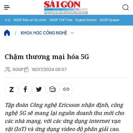
中文
SGGP Đầu tư Tài chính
SGGP Thể Thao
English Edition
SGGP Epaper
KHOA HỌC CÔNG NGHỆ
Chậm thương mại hóa 5G
SGGP
18/07/2024 06:57
Tập đoàn Công nghệ Ericsson nhận định, công
nghệ 5G sẽ mang lại nguồn doanh thu mới cho
các nhà mạng, với các ứng dụng internet vạn
vật (IoT) và ứng dụng video độ phân giải cao.