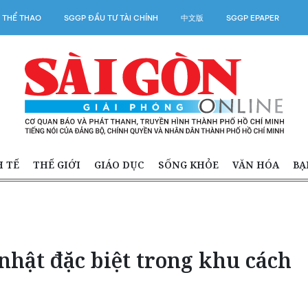
 THỂ THAO
SGGP ĐẦU TƯ TÀI CHÍNH
中文版
SGGP EPAPER
H TẾ
THẾ GIỚI
GIÁO DỤC
SỐNG KHỎE
VĂN HÓA
BẠ
nhật đặc biệt trong khu cách