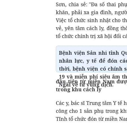
Sơn, chia sẻ: "Đa số thai p
khăn, phải xa gia đình, ngư
Việc tổ chức sinh nhật cho t
vẻ, yên tâm cách ly, đồng th
tổ chức chính trị xã hội đối 
Bệnh viện Sản nhi tỉnh Q
nhân lực, y tế để đón cá
thời, bệnh viện có chính 
19 và miễn phí siêu âm t
đầu tiên từ miền Nam đượ
Ngãi về từ vùng dịch.
trong khu cách ly
Các y, bác sĩ Trung tâm Y tế
công cho 1 sản phụ trong kh
Tĩnh tổ chức đón từ miền Na