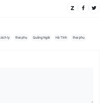
cách ly
thai phụ
Quảng Ngãi
Hà Tĩnh
thai phụ