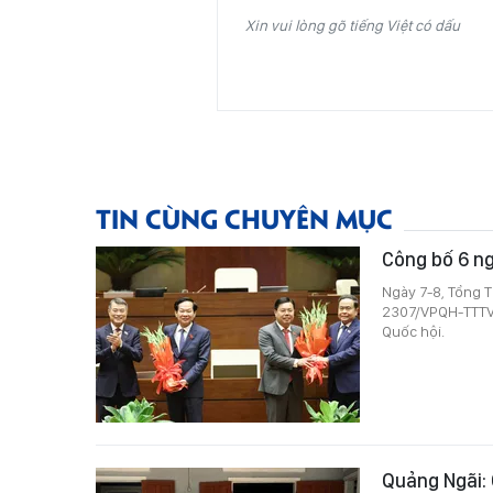
Xin vui lòng gõ tiếng Việt có dấu
TIN CÙNG CHUYÊN MỤC
Công bố 6 ng
Ngày 7-8, Tổng 
2307/VPQH-TTTV 
Quốc hội.
Quảng Ngãi: 