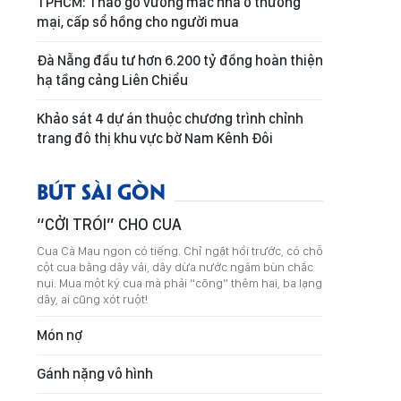
TPHCM: Tháo gỡ vướng mắc nhà ở thương
mại, cấp sổ hồng cho người mua
Đà Nẵng đầu tư hơn 6.200 tỷ đồng hoàn thiện
hạ tầng cảng Liên Chiểu
Khảo sát 4 dự án thuộc chương trình chỉnh
trang đô thị khu vực bờ Nam Kênh Đôi
BÚT SÀI GÒN
“CỞI TRÓI” CHO CUA
Cua Cà Mau ngon có tiếng. Chỉ ngặt hồi trước, có chỗ
cột cua bằng dây vải, dây dừa nước ngâm bùn chắc
nụi. Mua một ký cua mà phải “cõng” thêm hai, ba lạng
dây, ai cũng xót ruột!
Món nợ
Gánh nặng vô hình