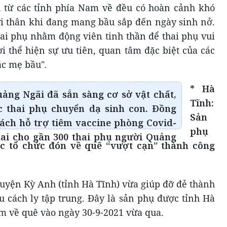
hụ từ các tỉnh phía Nam về đều có hoàn cảnh khó
ời thân khi đang mang bầu sắp đến ngày sinh nở.
hai phụ nhằm động viên tinh thần để thai phụ vui
ời thể hiện sự ưu tiên, quan tâm đặc biệt của các
các mẹ bầu".
* Hà
uảng Ngãi đã sẵn sàng cơ sở vật chất,
Tĩnh:
c thai phụ chuyển dạ sinh con. Đồng
Sản
sách hỗ trợ tiêm vaccine phòng Covid-
phụ
hai cho gần 300 thai phụ người Quảng
c tổ chức đón về quê “vượt cạn” thành công
 huyện Kỳ Anh (tỉnh Hà Tĩnh) vừa giúp đỡ đẻ thành
u cách ly tập trung. Đây là sản phụ được tỉnh Hà
m về quê vào ngày 30-9-2021 vừa qua.