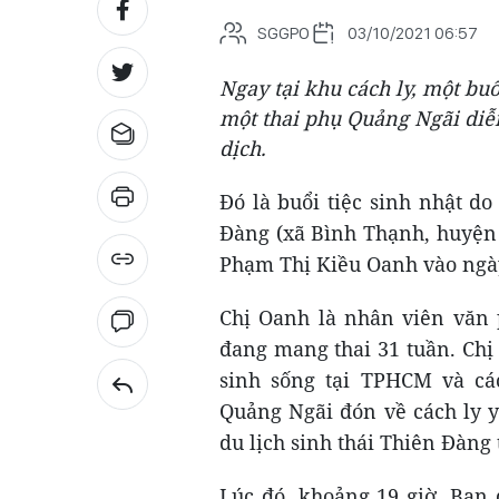
SGGPO
03/10/2021 06:57
Ngay tại khu cách ly, một buổ
một thai phụ Quảng Ngãi diễ
dịch.
Đó là buổi tiệc sinh nhật d
Đàng (xã Bình Thạnh, huyện 
Phạm Thị Kiều Oanh vào ngày
Chị Oanh là nhân viên văn 
đang mang thai 31 tuần. Chị
sinh sống tại TPHCM và c
Quảng Ngãi đón về cách ly y
du lịch sinh thái Thiên Đàng 
Lúc đó, khoảng 19 giờ, Ban 