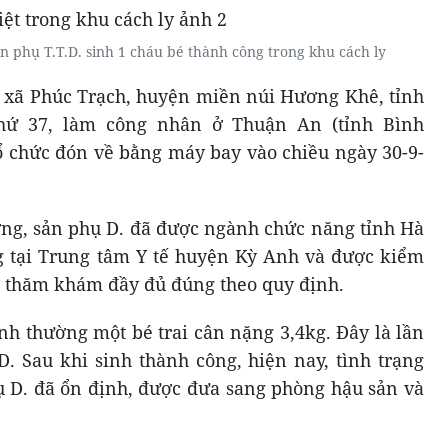
sản phụ T.T.D. sinh 1 cháu bé thành công trong khu cách ly
 ở xã Phúc Trạch, huyện miền núi Hương Khê, tỉnh
thứ 37, làm công nhân ở Thuận An (tỉnh Bình
ổ chức đón về bằng máy bay vào chiều ngày 30-9-
ng, sản phụ D. đã được ngành chức năng tỉnh Hà
ng tại Trung tâm Y tế huyện Kỳ Anh và được kiểm
9, thăm khám đầy đủ đúng theo quy định.
inh thường một bé trai cân nặng 3,4kg. Đây là lần
D. Sau khi sinh thành công, hiện nay, tình trạng
 D. đã ổn định, được đưa sang phòng hậu sản và