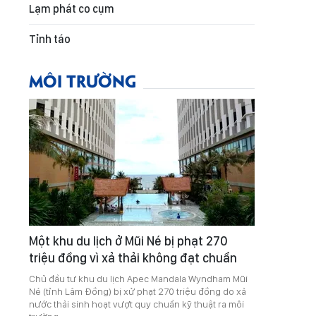
Lạm phát co cụm
Tỉnh táo
MÔI TRƯỜNG
Một khu du lịch ở Mũi Né bị phạt 270
triệu đồng vì xả thải không đạt chuẩn
Chủ đầu tư khu du lịch Apec Mandala Wyndham Mũi
Né (tỉnh Lâm Đồng) bị xử phạt 270 triệu đồng do xả
nước thải sinh hoạt vượt quy chuẩn kỹ thuật ra môi