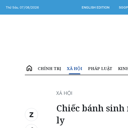
Thứ Sáu, 07/08/2026
ENGLISH EDITION
SGGP
CHÍNH TRỊ
XÃ HỘI
PHÁP LUẬT
KIN
XÃ HỘI
Chiếc bánh sinh 
ly