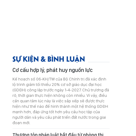
SỰ KIỆN & BÌNH LUẬN
Cơ cấu hợp lý, phát huy nguồn lực
Kế hoạch số 06-KH/TW của Bộ Chính trị đã xác định
lộ trình giảm tối thiểu 20% cơ sở giáo dục đại học
(GDĐH) công lập trước ngày 1-4-2027. Chủ trương đã
rõ, thời gian thực hiện không còn nhiều. Vì vậy, điều
cần quan tâm lúc này là việc sắp xếp sẽ được thực
hiện như thế nào để hình thành một hệ thống GDĐH
mạnh hơn, đáp ứng tốt hơn yêu cầu học tập của
người dân và yêu cầu phát triển đất nước trong giai
đoạn mới.
Thượng tôn pháp luật bắt đầu từ phòng thi