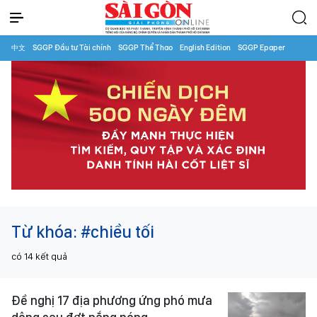
中文
SGGP Đầu tư Tài chính
SGGP Thể Thao
English Edition
SGGP Epaper
Từ khóa:
#chiều tối
có
14
kết quả
Đề nghị 17 địa phương ứng phó mưa