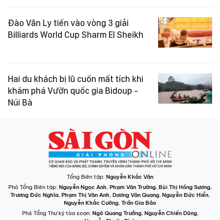
Đào Văn Ly tiến vào vòng 3 giải
Billiards World Cup Sharm El Sheikh
Hai du khách bị lũ cuốn mất tích khi
khám phá Vườn quốc gia Bidoup -
Núi Bà
Tổng Biên tập:
Nguyễn Khắc Văn
Phó Tổng Biên tập:
Nguyễn Ngọc Anh
,
Phạm Văn Trường
,
Bùi Thị Hồng Sương
,
Trương Đức Nghĩa
,
Phạm Thị Vân Anh
,
Dương Văn Quang
,
Nguyễn Đức Hiển
,
Nguyễn Khắc Cường
,
Trần Gia Bảo
Phó Tổng Thư ký tòa soạn:
Ngô Quang Trưởng
,
Nguyễn Chiến Dũng
,