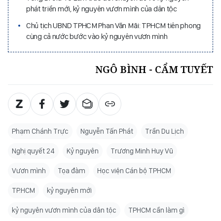
phát triển mới, kỷ nguyên vươn mình của dân tộc
Chủ tịch UBND TPHCM Phan Văn Mãi: TPHCM tiên phong
cùng cả nước bước vào kỷ nguyên vươn mình
NGÔ BÌNH - CẨM TUYẾT
Phạm Chánh Trực
Nguyễn Tấn Phát
Trần Du Lịch
Nghị quyết 24
Kỷ nguyên
Trương Minh Huy Vũ
Vươn mình
Tọa đàm
Học viện Cán bộ TPHCM
TP.HCM
kỷ nguyên mới
kỷ nguyên vươn mình của dân tộc
TPHCM cần làm gì