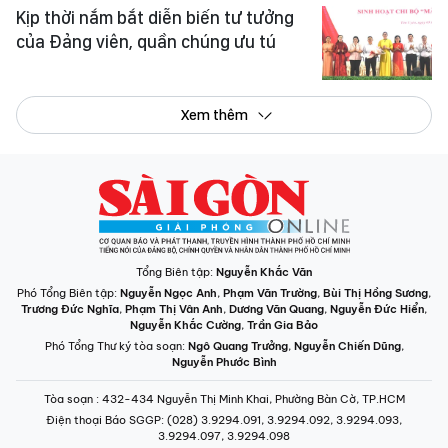
Kịp thời nắm bắt diễn biến tư tưởng
của Đảng viên, quần chúng ưu tú
Xem thêm
Tổng Biên tập:
Nguyễn Khắc Văn
Phó Tổng Biên tập:
Nguyễn Ngọc Anh
,
Phạm Văn Trường
,
Bùi Thị Hồng Sương
,
Trương Đức Nghĩa
,
Phạm Thị Vân Anh
,
Dương Văn Quang
,
Nguyễn Đức Hiển
,
Nguyễn Khắc Cường
,
Trần Gia Bảo
Phó Tổng Thư ký tòa soạn:
Ngô Quang Trưởng
,
Nguyễn Chiến Dũng
,
Nguyễn Phước Bình
Tòa soạn
: 432-434 Nguyễn Thị Minh Khai, Phường Bàn Cờ, TP.HCM
Điện thoại Báo SGGP
: (028) 3.9294.091, 3.9294.092, 3.9294.093,
3.9294.097, 3.9294.098