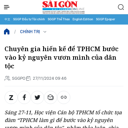
中文
SGGP Đầu tư Tài chính
SGGP Thể Thao
English Edition
SGGP Epaper
CHÍNH TRỊ
Chuyên gia hiến kế để TPHCM bước
vào kỷ nguyên vươn mình của dân
tộc
SGGPO
27/11/2024 09:46
Sáng 27-11, Học viện Cán bộ TPHCM tổ chức tọa
đàm “TPHCM làm gì để bước vào kỷ nguyên
vươn mình của dân tộc", nhằm thảo luận, chia