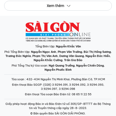
Xem thêm
Tổng Biên tập:
Nguyễn Khắc Văn
Phó Tổng Biên tập:
Nguyễn Ngọc Anh
,
Phạm Văn Trường
,
Bùi Thị Hồng Sương
,
Trương Đức Nghĩa
,
Phạm Thị Vân Anh
,
Dương Văn Quang
,
Nguyễn Đức Hiển
,
Nguyễn Khắc Cường
,
Trần Gia Bảo
Phó Tổng Thư ký tòa soạn:
Ngô Quang Trưởng
,
Nguyễn Chiến Dũng
,
Nguyễn Phước Bình
Tòa soạn
: 432-434 Nguyễn Thị Minh Khai, Phường Bàn Cờ, TP.HCM
Điện thoại Báo SGGP
: (028) 3.9294.091, 3.9294.092, 3.9294.093,
3.9294.097, 3.9294.098
Điện thoại Tòa soạn Báo Điện tử
: 08 65 11 22 55
Giấy phép hoạt động Báo in và Báo Điện tử số 305/GP-BTTTT do Bộ Thông
tin và Truyền thông cấp ngày 28-8-2023.
© Bản quyền Báo SÀI GÒN GIẢI PHÓNG.