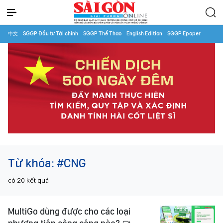
中文
SGGP Đầu tư Tài chính
SGGP Thể Thao
English Edition
SGGP Epaper
Từ khóa:
#CNG
có
20
kết quả
MultiGo dùng được cho các loại