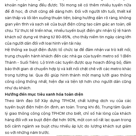
khoản ngân hàng đều được. Tôi mong sẽ có thêm nhiều tuyến nữa
để đi học, đi chơi cũng dễ dàng hơn. Đối với người lớn tuổi, thiết kế
sàn thấp và lối lên xuống thuận tiện, bảng hướng dẫn rõ ràng, không
gian yên tĩnh và sạch sẽ của buýt điện cũng tạo cảm giác an toàn, dễ
chịu. Từ thực tế triển khai, nhiều tuyến buýt điện ghi nhận tỷ lệ hành
khách sử dụng vé tháng từ 80-85%, cho thấy niềm tin ngày càng lớn
của người dân đối với loại hình vận tải này.
Hệ thống xe buýt điện được tổ chức lại để đảm nhận vai trò kết nối,
trung chuyển hành khách đến các nhà ga của tuyến metro số 1 (Bến
Thành - Suối Tiên). Lộ trình các tuyến được quy hoạch đồng bộ, đảm
bảo thời gian di chuyển hợp lý và kết nối chặt chẽ với các metro khác
trong tương lai. Qua đó giúp hình thành một mạng lưới giao thông
công cộng thống nhất, hiện đại và tiện lợi hơn cho người dân cũng
như du khách.
Hướng đến mục tiêu xanh hóa toàn diện
Theo lãnh đạo Sở Xây dựng TPHCM, chất lượng dịch vụ của các
tuyến buýt điện hiện ổn định, an toàn. Trong khi đó, Trung tâm Quản
lý giao thông công cộng TPHCM cho biết, chỉ số hài lòng của khách
hàng đối với xe buýt điện đạt hơn 90%, một con số rất lạc quan trong
bối cảnh ngành xe buýt chịu nhiều áp lực do lượng khách sụt giảm
so với những năm trước.