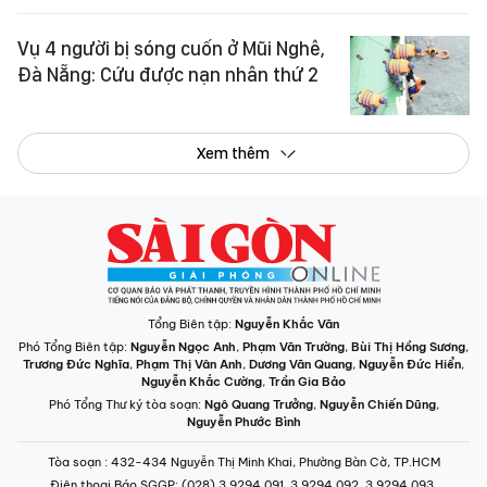
Vụ 4 người bị sóng cuốn ở Mũi Nghê,
Đà Nẵng: Cứu được nạn nhân thứ 2
Xem thêm
Tổng Biên tập:
Nguyễn Khắc Văn
Phó Tổng Biên tập:
Nguyễn Ngọc Anh
,
Phạm Văn Trường
,
Bùi Thị Hồng Sương
,
Trương Đức Nghĩa
,
Phạm Thị Vân Anh
,
Dương Văn Quang
,
Nguyễn Đức Hiển
,
Nguyễn Khắc Cường
,
Trần Gia Bảo
Phó Tổng Thư ký tòa soạn:
Ngô Quang Trưởng
,
Nguyễn Chiến Dũng
,
Nguyễn Phước Bình
Tòa soạn
: 432-434 Nguyễn Thị Minh Khai, Phường Bàn Cờ, TP.HCM
Điện thoại Báo SGGP
: (028) 3.9294.091, 3.9294.092, 3.9294.093,