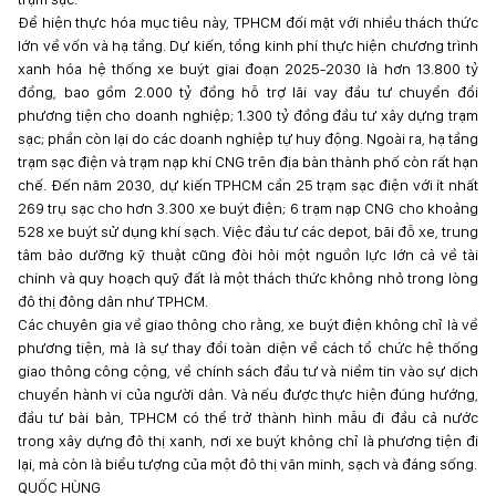
Để hiện thực hóa mục tiêu này, TPHCM đối mặt với nhiều thách thức
lớn về vốn và hạ tầng. Dự kiến, tổng kinh phí thực hiện chương trình
xanh hóa hệ thống xe buýt giai đoạn 2025-2030 là hơn 13.800 tỷ
đồng, bao gồm 2.000 tỷ đồng hỗ trợ lãi vay đầu tư chuyển đổi
phương tiện cho doanh nghiệp; 1.300 tỷ đồng đầu tư xây dựng trạm
sạc; phần còn lại do các doanh nghiệp tự huy động. Ngoài ra, hạ tầng
trạm sạc điện và trạm nạp khí CNG trên địa bàn thành phố còn rất hạn
chế. Đến năm 2030, dự kiến TPHCM cần 25 trạm sạc điện với ít nhất
269 trụ sạc cho hơn 3.300 xe buýt điện; 6 trạm nạp CNG cho khoảng
528 xe buýt sử dụng khí sạch. Việc đầu tư các depot, bãi đỗ xe, trung
tâm bảo dưỡng kỹ thuật cũng đòi hỏi một nguồn lực lớn cả về tài
chính và quy hoạch quỹ đất là một thách thức không nhỏ trong lòng
đô thị đông dân như TPHCM.
Các chuyên gia về giao thông cho rằng, xe buýt điện không chỉ là về
phương tiện, mà là sự thay đổi toàn diện về cách tổ chức hệ thống
giao thông công cộng, về chính sách đầu tư và niềm tin vào sự dịch
chuyển hành vi của người dân. Và nếu được thực hiện đúng hướng,
đầu tư bài bản, TPHCM có thể trở thành hình mẫu đi đầu cả nước
trong xây dựng đô thị xanh, nơi xe buýt không chỉ là phương tiện đi
lại, mà còn là biểu tượng của một đô thị văn minh, sạch và đáng sống.
QUỐC HÙNG