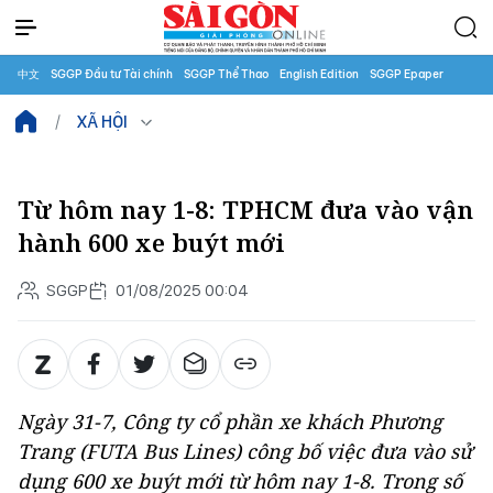
中文
SGGP Đầu tư Tài chính
SGGP Thể Thao
English Edition
SGGP Epaper
XÃ HỘI
Từ hôm nay 1-8: TPHCM đưa vào vận
hành 600 xe buýt mới
SGGP
01/08/2025 00:04
Ngày 31-7, Công ty cổ phần xe khách Phương
Trang (FUTA Bus Lines) công bố việc đưa vào sử
dụng 600 xe buýt mới từ hôm nay 1-8. Trong số