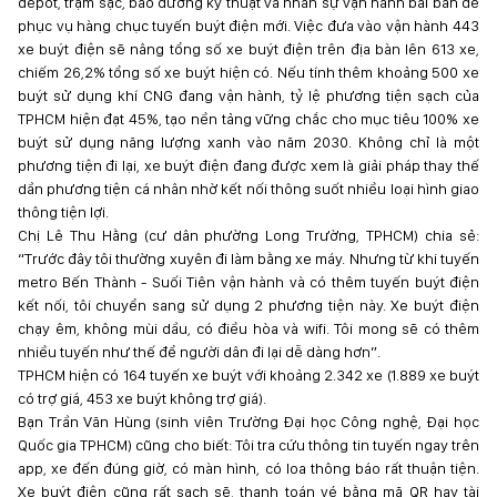
depot, trạm sạc, bảo dưỡng kỹ thuật và nhân sự vận hành bài bản để
phục vụ hàng chục tuyến buýt điện mới. Việc đưa vào vận hành 443
xe buýt điện sẽ nâng tổng số xe buýt điện trên địa bàn lên 613 xe,
chiếm 26,2% tổng số xe buýt hiện có. Nếu tính thêm khoảng 500 xe
buýt sử dụng khí CNG đang vận hành, tỷ lệ phương tiện sạch của
TPHCM hiện đạt 45%, tạo nền tảng vững chắc cho mục tiêu 100% xe
buýt sử dụng năng lượng xanh vào năm 2030. Không chỉ là một
phương tiện đi lại, xe buýt điện đang được xem là giải pháp thay thế
dần phương tiện cá nhân nhờ kết nối thông suốt nhiều loại hình giao
thông tiện lợi.
Chị Lê Thu Hằng (cư dân phường Long Trường, TPHCM) chia sẻ:
“Trước đây tôi thường xuyên đi làm bằng xe máy. Nhưng từ khi tuyến
metro Bến Thành - Suối Tiên vận hành và có thêm tuyến buýt điện
kết nối, tôi chuyển sang sử dụng 2 phương tiện này. Xe buýt điện
chạy êm, không mùi dầu, có điều hòa và wifi. Tôi mong sẽ có thêm
nhiều tuyến như thế để người dân đi lại dễ dàng hơn”.
TPHCM hiện có 164 tuyến xe buýt với khoảng 2.342 xe (1.889 xe buýt
có trợ giá, 453 xe buýt không trợ giá).
Bạn Trần Văn Hùng (sinh viên Trường Đại học Công nghệ, Đại học
Quốc gia TPHCM) cũng cho biết: Tôi tra cứu thông tin tuyến ngay trên
app, xe đến đúng giờ, có màn hình, có loa thông báo rất thuận tiện.
Xe buýt điện cũng rất sạch sẽ, thanh toán vé bằng mã QR hay tài