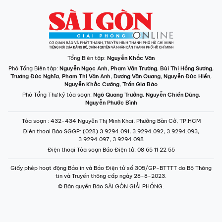
Tổng Biên tập:
Nguyễn Khắc Văn
Phó Tổng Biên tập:
Nguyễn Ngọc Anh
,
Phạm Văn Trường
,
Bùi Thị Hồng Sương
,
Trương Đức Nghĩa
,
Phạm Thị Vân Anh
,
Dương Văn Quang
,
Nguyễn Đức Hiển
,
Nguyễn Khắc Cường
,
Trần Gia Bảo
Phó Tổng Thư ký tòa soạn:
Ngô Quang Trưởng
,
Nguyễn Chiến Dũng
,
Nguyễn Phước Bình
Tòa soạn
: 432-434 Nguyễn Thị Minh Khai, Phường Bàn Cờ, TP.HCM
Điện thoại Báo SGGP
: (028) 3.9294.091, 3.9294.092, 3.9294.093,
3.9294.097, 3.9294.098
Điện thoại Tòa soạn Báo Điện tử
: 08 65 11 22 55
Giấy phép hoạt động Báo in và Báo Điện tử số 305/GP-BTTTT do Bộ Thông
tin và Truyền thông cấp ngày 28-8-2023.
© Bản quyền Báo SÀI GÒN GIẢI PHÓNG.