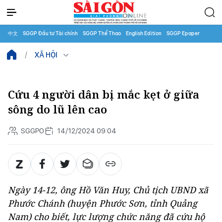
中文
SGGP Đầu tư Tài chính
SGGP Thể Thao
English Edition
SGGP Epaper
XÃ HỘI
Cứu 4 người dân bị mắc kẹt ở giữa
sông do lũ lên cao
SGGPO
14/12/2024 09:04
Ngày 14-12, ông Hồ Văn Huy, Chủ tịch UBND xã
Phước Chánh (huyện Phước Sơn, tỉnh Quảng
Nam) cho biết, lực lượng chức năng đã cứu hộ