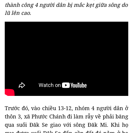
thành công 4 người dân bị mắc kẹt giữa sông do
lũ lên cao.
Trước đó, vào chiều 13-12, nhóm 4 người dân ở
thôn 3, xã Phước Chánh đi làm rẫy về phải băng
qua suối Đăk Se giao với sông Đăk Mi. Khi họ