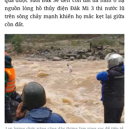
qua được suối Đăk Se đến cồn đất đá nằm ở hạ
nguồn lòng hồ thủy điện Đăk Mi 3 thì nước lũ
trên sông chảy mạnh khiến họ mắc kẹt lại giữa
cồn đất.
Lực lượng chức năng căng dây thừng làm ròng rọc để tiếp tế