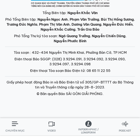
Tổng Biên tập:
Nguyễn Khắc Văn
Phó Tổng Biên tập:
Nguyễn Ngọc Anh
,
Phạm Văn Trường
,
Bùi Thị Hồng Sương
,
Trương Đức Nghĩa
,
Phạm Thị Vân Anh
,
Dương Văn Quang
,
Nguyễn Đức Hiển
,
Nguyễn Khắc Cường
,
Trần Gia Bảo
Phó Tổng Thư ký tòa soạn:
Ngô Quang Trưởng
,
Nguyễn Chiến Dũng
,
Nguyễn Phước Bình
Tòa soạn
: 432-434 Nguyễn Thị Minh Khai, Phường Bàn Cờ, TP.HCM
Điện thoại Báo SGGP
: (028) 3.9294.091, 3.9294.092, 3.9294.093,
3.9294.097, 3.9294.098
Điện thoại Tòa soạn Báo Điện tử
: 08 65 11 22 55
Giấy phép hoạt động Báo in và Báo Điện tử số 305/GP-BTTTT do Bộ Thông
tin và Truyền thông cấp ngày 28-8-2023.
© Bản quyền Báo SÀI GÒN GIẢI PHÓNG.
INFOGRAPHIC /
CHUYÊN MỤC
VIDEO
PODCAST
LONGFORM