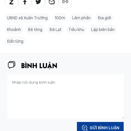
UBND xã Xuân Trường
100m
Lâm phần
Địa giới
Khoảnh
Bê tông
Đà Lạt
Tiểu khu
Lập biên bản
Đất rừng
BÌNH LUẬN
GỬI BÌNH LUẬN