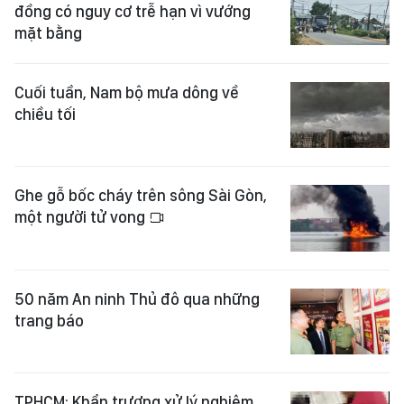
đồng có nguy cơ trễ hạn vì vướng
mặt bằng
Cuối tuần, Nam bộ mưa dông về
chiều tối
Ghe gỗ bốc cháy trên sông Sài Gòn,
một người tử vong
50 năm An ninh Thủ đô qua những
trang báo
TPHCM: Khẩn trương xử lý nghiêm