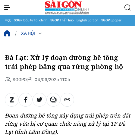
中文
SGGP Đầu tư Tài chính
SGGP Thể Thao
English Edition
SGGP Epaper
XÃ HỘI
Đà Lạt: Xử lý đoạn đường bê tông
trái phép băng qua rừng phòng hộ
SGGPO
04/06/2025 11:05
Đoạn đường bê tông xây dựng trái phép trên đất
rừng vừa bị cơ quan chức năng xử lý tại TP Đà
Lạt (tỉnh Lâm Đồng).