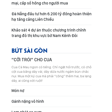
mại, cấp sổ hồng cho người mua
Đà Nẵng đầu tư hơn 6.200 tỷ đồng hoàn thiện
hạ tầng cảng Liên Chiểu
Khảo sát 4 dự án thuộc chương trình chỉnh
trang đô thị khu vực bờ Nam Kênh Đôi
BÚT SÀI GÒN
“CỞI TRÓI” CHO CUA
Cua Cà Mau ngon có tiếng. Chỉ ngặt hồi trước, có chỗ
cột cua bằng dây vải, dây dừa nước ngâm bùn chắc
nụi. Mua một ký cua mà phải “cõng” thêm hai, ba lạng
dây, ai cũng xót ruột!
Món nợ
Gánh nặng vô hình