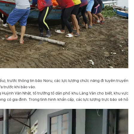
u), trước thông tin bão Noru, các lực lượng chức năng đi tuyên truyền
 trước khi bão vào.
 Huỳnh Văn Nhật, tổ trưởng tổ dân phố khu Làng Vân cho biết, khu vực
g có gia đình. Trong tình hình khẩn cấp, các lực lượng trực bão sẽ hỗ