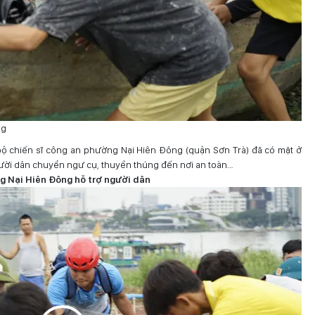
ng
bộ chiến sĩ công an phường Nại Hiên Đông (quận Sơn Trà) đã có mặt ở
gười dân chuyển ngư cụ, thuyền thúng đến nơi an toàn…
g Nại Hiên Đông hỗ trợ người dân