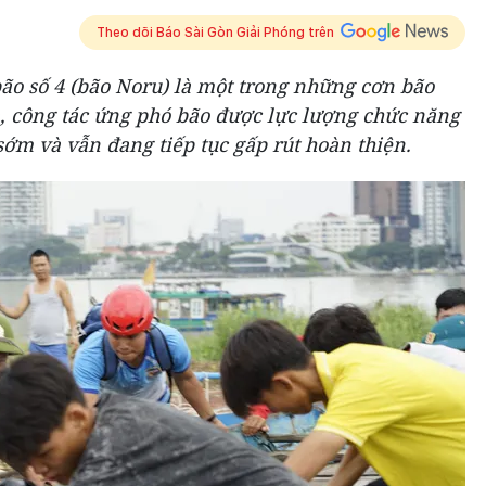
Theo dõi Báo Sài Gòn Giải Phóng trên
ão số 4 (bão Noru) là một trong những cơn bão
 công tác ứng phó bão được lực lượng chức năng
sớm và vẫn đang tiếp tục gấp rút hoàn thiện.