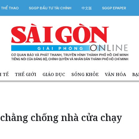
 THỂ THAO
SGGP ĐẦU TƯ TÀI CHÍNH
中文版
SGGP EPAPER
H TẾ
THẾ GIỚI
GIÁO DỤC
SỐNG KHỎE
VĂN HÓA
BẠ
 chằng chống nhà cửa chạy