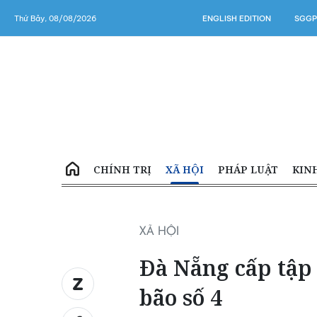
Thứ Bảy, 08/08/2026
ENGLISH EDITION
SGGP
CHÍNH TRỊ
XÃ HỘI
PHÁP LUẬT
KIN
XÃ HỘI
Đà Nẵng cấp tập
bão số 4