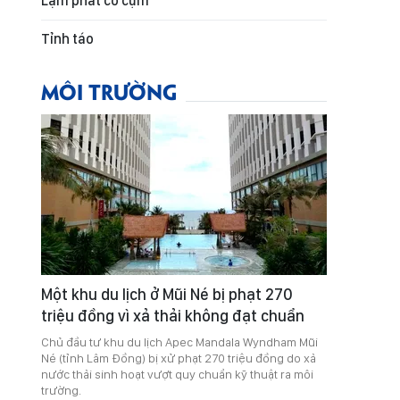
Lạm phát co cụm
Tỉnh táo
MÔI TRƯỜNG
Một khu du lịch ở Mũi Né bị phạt 270
triệu đồng vì xả thải không đạt chuẩn
Chủ đầu tư khu du lịch Apec Mandala Wyndham Mũi
Né (tỉnh Lâm Đồng) bị xử phạt 270 triệu đồng do xả
nước thải sinh hoạt vượt quy chuẩn kỹ thuật ra môi
trường.