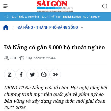
中文
SGGP Đầu tư Tài chính
SGGP Thể Thao
English Edition
SGGP Epaper
ĐÀ NẴNG - THÀNH PHỐ ĐÁNG SỐNG
Đà Nẵng có gần 9.000 hộ thoát nghèo
SGGP
10/06/2025 22:44
UBND TP Đà Nẵng vừa tổ chức Hội nghị tổng kết
chương trình mục tiêu quốc gia về giảm nghèo
bền vững và xây dựng nông thôn mới giai đoạn
2021-2025.