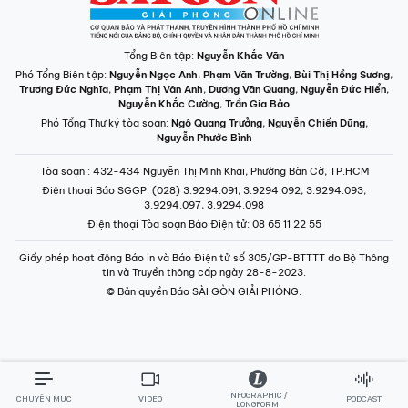
Tổng Biên tập:
Nguyễn Khắc Văn
Phó Tổng Biên tập:
Nguyễn Ngọc Anh
,
Phạm Văn Trường
,
Bùi Thị Hồng Sương
,
Trương Đức Nghĩa
,
Phạm Thị Vân Anh
,
Dương Văn Quang
,
Nguyễn Đức Hiển
,
Nguyễn Khắc Cường
,
Trần Gia Bảo
Phó Tổng Thư ký tòa soạn:
Ngô Quang Trưởng
,
Nguyễn Chiến Dũng
,
Nguyễn Phước Bình
Tòa soạn
: 432-434 Nguyễn Thị Minh Khai, Phường Bàn Cờ, TP.HCM
Điện thoại Báo SGGP
: (028) 3.9294.091, 3.9294.092, 3.9294.093,
3.9294.097, 3.9294.098
Điện thoại Tòa soạn Báo Điện tử
: 08 65 11 22 55
Giấy phép hoạt động Báo in và Báo Điện tử số 305/GP-BTTTT do Bộ Thông
tin và Truyền thông cấp ngày 28-8-2023.
© Bản quyền Báo SÀI GÒN GIẢI PHÓNG.
INFOGRAPHIC /
CHUYÊN MỤC
VIDEO
PODCAST
LONGFORM