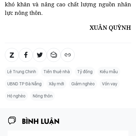
khó khăn và nâng cao chất lượng nguồn nhân
lực nông thôn.
XUÂN QUỲNH
Lê Trung Chinh
Tiền thuê nhà
Tỷ đồng
Kiểu mẫu
UBND TP Đà Nẵng
Xây mới
Giảm nghèo
Vốn vay
Hộ nghèo
Nông thôn
BÌNH LUẬN