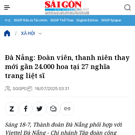
中文
SGGP Đầu tư Tài chính
SGGP Thể Thao
English Edition
SGGP Epaper
XÃ HỘI
Đà Nẵng: Đoàn viên, thanh niên thay
mới gần 24.000 hoa tại 27 nghĩa
trang liệt sĩ
SGGPO
18/07/2025 03:31
Sáng 18-7, Thành đoàn Đà Nẵng phối hợp với
Viettel Đà Nẵng - Chi nhánh Tập đoàn công