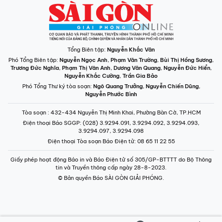
Tổng Biên tập:
Nguyễn Khắc Văn
Phó Tổng Biên tập:
Nguyễn Ngọc Anh
,
Phạm Văn Trường
,
Bùi Thị Hồng Sương
,
Trương Đức Nghĩa
,
Phạm Thị Vân Anh
,
Dương Văn Quang
,
Nguyễn Đức Hiển
,
Nguyễn Khắc Cường
,
Trần Gia Bảo
Phó Tổng Thư ký tòa soạn:
Ngô Quang Trưởng
,
Nguyễn Chiến Dũng
,
Nguyễn Phước Bình
Tòa soạn
: 432-434 Nguyễn Thị Minh Khai, Phường Bàn Cờ, TP.HCM
Điện thoại Báo SGGP
: (028) 3.9294.091, 3.9294.092, 3.9294.093,
3.9294.097, 3.9294.098
Điện thoại Tòa soạn Báo Điện tử
: 08 65 11 22 55
Giấy phép hoạt động Báo in và Báo Điện tử số 305/GP-BTTTT do Bộ Thông
tin và Truyền thông cấp ngày 28-8-2023.
© Bản quyền Báo SÀI GÒN GIẢI PHÓNG.