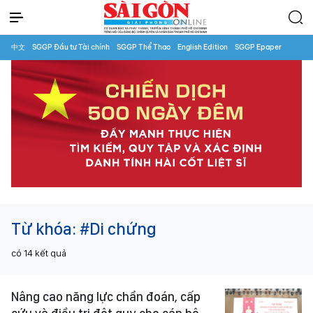
中文
SGGP Đầu tư Tài chính
SGGP Thể Thao
English Edition
SGGP Epaper
Từ khóa:
#Di chứng
có
14
kết quả
Nâng cao năng lực chẩn đoán, cấp