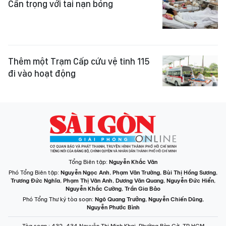
Cẩn trọng với tai nạn bỏng
Thêm một Trạm Cấp cứu vệ tinh 115
đi vào hoạt động
Tổng Biên tập:
Nguyễn Khắc Văn
Phó Tổng Biên tập:
Nguyễn Ngọc Anh
,
Phạm Văn Trường
,
Bùi Thị Hồng Sương
,
Trương Đức Nghĩa
,
Phạm Thị Vân Anh
,
Dương Văn Quang
,
Nguyễn Đức Hiển
,
Nguyễn Khắc Cường
,
Trần Gia Bảo
Phó Tổng Thư ký tòa soạn:
Ngô Quang Trưởng
,
Nguyễn Chiến Dũng
,
Nguyễn Phước Bình
Tòa soạn
: 432-434 Nguyễn Thị Minh Khai, Phường Bàn Cờ, TP.HCM