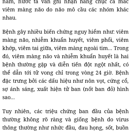
năm, nước ta vẫn ghi nhận hàng chục ca mắc
viêm màng não do não mô cầu các nhóm khác
nhau.
Bệnh gây nhiều biến chứng nguy hiểm như: viêm
màng não, nhiễm khuẩn huyết, viêm phổi, viêm
khớp, viêm tai giữa, viêm màng ngoài tim... Trong
đó, viêm màng não và nhiễm khuẩn huyết là hai
bệnh thường gặp và diễn tiến đột ngột nhất, có
thể dẫn tới tử vong chỉ trong vòng 24 giờ. Bệnh
đặc trưng bởi các dấu hiệu như nôn vọt, cứng cổ,
sợ ánh sáng, xuất hiện tử ban (nốt ban đỏ) hình
sao...
Tuy nhiên, các triệu chứng ban đầu của bệnh
thường không rõ ràng và giống bệnh do virus
thông thường như nhức đầu, đau họng, sốt, buồn