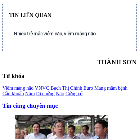
TIN LIÊN QUAN
Nhiều trẻ mắc viêm não, viêm màng não
THÀNH SƠN
Từ khóa
Viêm màng não
VNVC
Bạch Thị Chính
Euro
Mang mầm bệnh
Cầu khuẩn
Năm
Di chứng
Não
Cứng cổ
Tin cùng chuyên mục