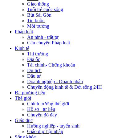
Giao thông
Tuổi trẻ cuộc sống
Bút Sài Gòn
Tin buồn
Môi trường
Pháp luật
An ninh - trật tự
Câu chuyện Pháp luật
Kinh tế
Thị trường
Địa ốc
Tài chính- Chứng khoán
Du lịch
Đầu tư
Doanh nghiệp - Doanh nhân
Chuyển động kinh tế & Đời sống 24H
Đa phương tiện
Thế giới
Chính trường thế giới
Hồ sơ - tư liệu
Chuyện đó đây
Giáo dục
Hướng nghiệp - tuyển sinh
Giáo dục hội nhập
Sống khỏe