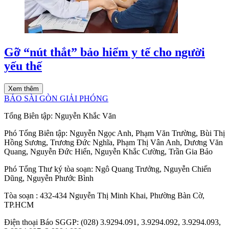
Gỡ “nút thắt” bảo hiểm y tế cho người
yếu thế
Xem thêm
BÁO SÀI GÒN GIẢI PHÓNG
Tổng Biên tập:
Nguyễn Khắc Văn
Phó Tổng Biên tập:
Nguyễn Ngọc Anh
,
Phạm Văn Trường
,
Bùi Thị
Hồng Sương
,
Trương Đức Nghĩa
,
Phạm Thị Vân Anh
,
Dương Văn
Quang
,
Nguyễn Đức Hiển
,
Nguyễn Khắc Cường
,
Trần Gia Bảo
Phó Tổng Thư ký tòa soạn:
Ngô Quang Trưởng
,
Nguyễn Chiến
Dũng
,
Nguyễn Phước Bình
Tòa soạn
: 432-434 Nguyễn Thị Minh Khai, Phường Bàn Cờ,
TP.HCM
Điện thoại Báo SGGP
: (028) 3.9294.091, 3.9294.092, 3.9294.093,