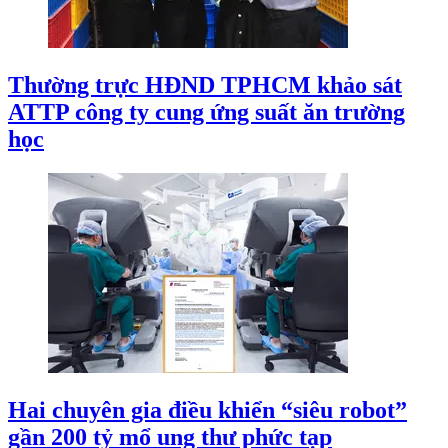
Thường trực HĐND TPHCM khảo sát
ATTP công ty cung ứng suất ăn trường
học
Hai chuyên gia điều khiển “siêu robot”
gần 200 tỷ mổ ung thư phức tạp