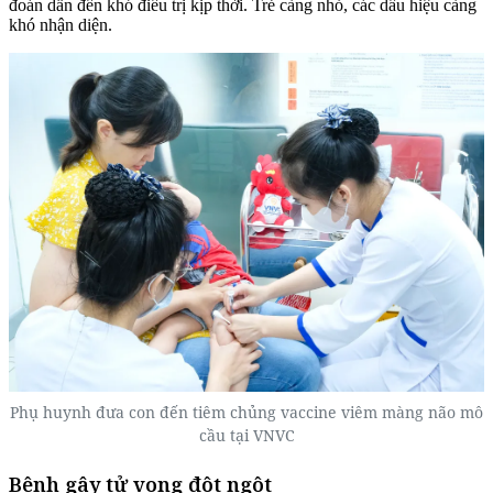
đoán dẫn đến khó điều trị kịp thời. Trẻ càng nhỏ, các dấu hiệu càng
khó nhận diện.
Phụ huynh đưa con đến tiêm chủng vaccine viêm màng não mô
cầu tại VNVC
Bệnh gây tử vong đột ngột