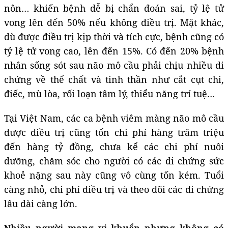
nôn… khiến bệnh dễ bị chẩn đoán sai, tỷ lệ tử
vong lên đến 50% nếu không điều trị. Mặt khác,
dù được điều trị kịp thời và tích cực, bệnh cũng có
tỷ lệ tử vong cao, lên đến 15%. Có đến 20% bệnh
nhân sống sót sau não mô cầu phải chịu nhiều di
chứng về thể chất và tinh thần như cắt cụt chi,
điếc, mù lòa, rối loạn tâm lý, thiểu năng trí tuệ…
Tại Việt Nam, các ca bệnh viêm màng não mô cầu
được điều trị cũng tốn chi phí hàng trăm triệu
đến hàng tỷ đồng, chưa kể các chi phí nuôi
dưỡng, chăm sóc cho người có các di chứng sức
khoẻ nặng sau này cũng vô cùng tốn kém. Tuổi
càng nhỏ, chi phí điều trị và theo dõi các di chứng
lâu dài càng lớn.
Nhiều người mang vi khuẩn nhưng không có