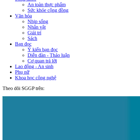
An toàn thực phẩm
Sức khỏe cộng đồng
Văn hóa
Nhịp sống
Nhân vật
Giải trí
Sách
Bạn đọc
Ý kiến bạn đọc
Diễn đàn - Thảo luận
Cơ quan trả lời
Lao động - An sinh
Phụ nữ
Khoa học công nghệ
Theo dõi SGGP trên: