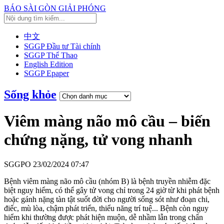
BÁO SÀI GÒN GIẢI PHÓNG
中文
SGGP Đầu tư Tài chính
SGGP Thể Thao
English Edition
SGGP Epaper
Sống khỏe
Viêm màng não mô cầu – biến
chứng nặng, tử vong nhanh
SGGPO
23/02/2024 07:47
Bệnh viêm màng não mô cầu (nhóm B) là bệnh truyền nhiễm đặc
biệt nguy hiểm, có thể gây tử vong chỉ trong 24 giờ từ khi phát bệnh
hoặc gánh nặng tàn tật suốt đời cho người sống sót như đoạn chi,
điếc, mù lòa, chậm phát triển, thiểu năng trí tuệ... Bệnh còn nguy
hiểm khi thường được phát hiện muộn, dễ nhầm lẫn trong chẩn