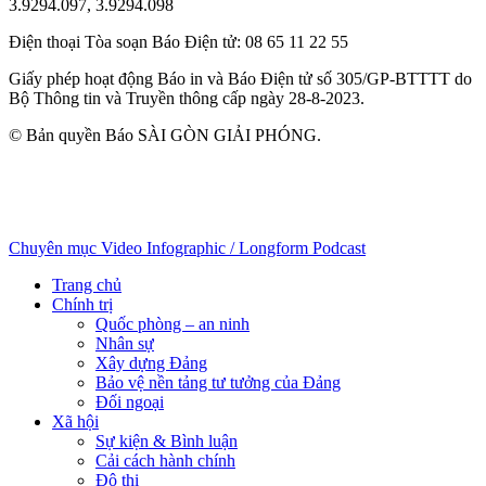
3.9294.097, 3.9294.098
Điện thoại Tòa soạn Báo Điện tử
: 08 65 11 22 55
Giấy phép hoạt động Báo in và Báo Điện tử số 305/GP-BTTTT do
Bộ Thông tin và Truyền thông cấp ngày 28-8-2023.
© Bản quyền Báo SÀI GÒN GIẢI PHÓNG.
Chuyên mục
Video
Infographic / Longform
Podcast
Trang chủ
Chính trị
Quốc phòng – an ninh
Nhân sự
Xây dựng Đảng
Bảo vệ nền tảng tư tưởng của Đảng
Đối ngoại
Xã hội
Sự kiện & Bình luận
Cải cách hành chính
Đô thị