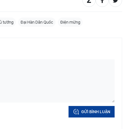
ủ tướng
Đại Hàn Dân Quốc
Điện mừng
GỬI BÌNH LUẬN