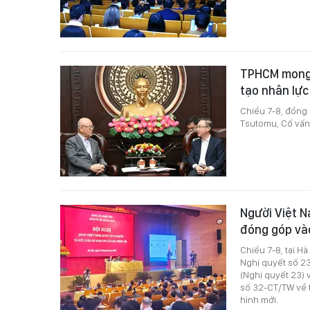
TPHCM mong 
tạo nhân lực
Chiều 7-8, đồng
Tsutomu, Cố vấn 
Người Việt N
đóng góp vào
Chiều 7-8, tại Hà
Nghị quyết số 23
(Nghị quyết 23) v
số 32-CT/TW về 
hình mới.