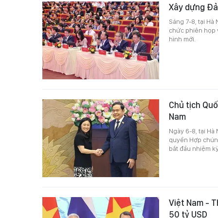
Xây dựng Đản
Sáng 7-8, tại Hà
chức phiên họp v
hình mới.
Chủ tịch Quố
Nam
Ngày 6-8, tại Hà
quyền Hợp chúng
bắt đầu nhiệm kỳ
Việt Nam - T
50 tỷ USD