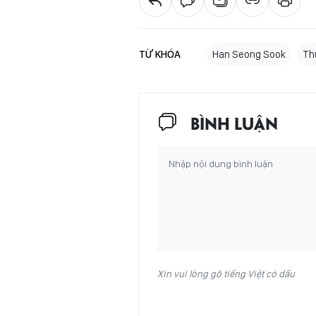
TỪ KHÓA
Han Seong Sook
Th
BÌNH LUẬN
Xin vui lòng gõ tiếng Việt có dấu