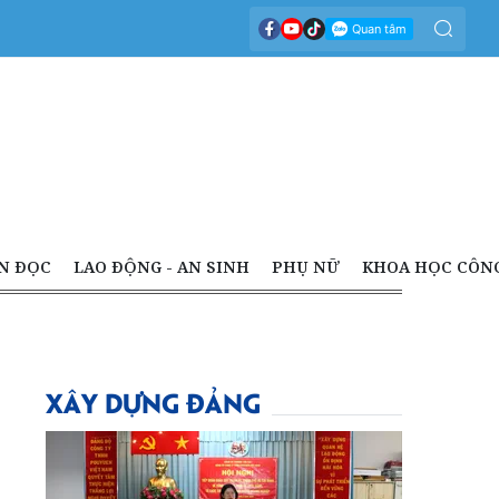
N ĐỌC
LAO ĐỘNG - AN SINH
PHỤ NỮ
KHOA HỌC CÔN
XÂY DỰNG ĐẢNG