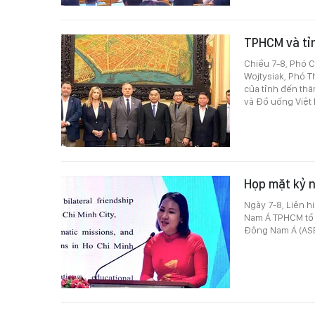
TPHCM và tỉn
Chiều 7-8, Phó 
Wojtysiak, Phó T
của tỉnh đến thă
và Đồ uống Việt
Họp mặt kỷ 
Ngày 7-8, Liên 
Nam Á TPHCM tổ 
Đông Nam Á (ASE