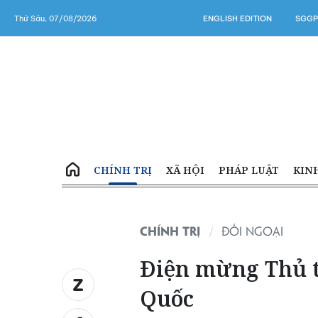
Thứ Sáu, 07/08/2026
ENGLISH EDITION
SGGP
CHÍNH TRỊ
XÃ HỘI
PHÁP LUẬT
KIN
CHÍNH TRỊ
ĐỐI NGOẠI
Điện mừng Thủ t
Quốc