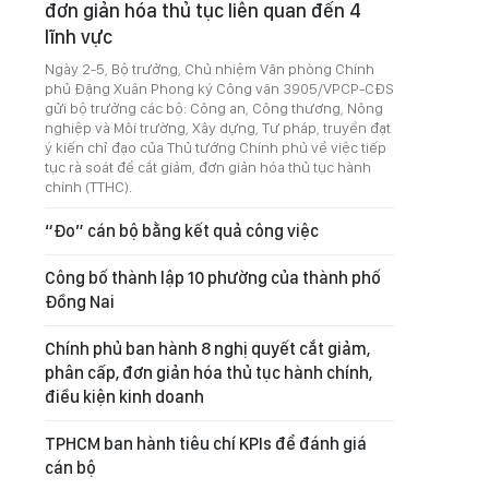
đơn giản hóa thủ tục liên quan đến 4
lĩnh vực
Ngày 2-5, Bộ trưởng, Chủ nhiệm Văn phòng Chính
phủ Đặng Xuân Phong ký Công văn 3905/VPCP-CĐS
gửi bộ trưởng các bộ: Công an, Công thương, Nông
nghiệp và Môi trường, Xây dựng, Tư pháp, truyền đạt
ý kiến chỉ đạo của Thủ tướng Chính phủ về việc tiếp
tục rà soát để cắt giảm, đơn giản hóa thủ tục hành
chính (TTHC).
“Đo” cán bộ bằng kết quả công việc
Công bố thành lập 10 phường của thành phố
Đồng Nai
Chính phủ ban hành 8 nghị quyết cắt giảm,
phân cấp, đơn giản hóa thủ tục hành chính,
điều kiện kinh doanh
TPHCM ban hành tiêu chí KPIs để đánh giá
cán bộ