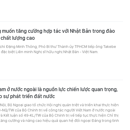
muốn tăng cường hợp tác với Nhật Bản trong đào
 chất lượng cao
 chí Đặng Minh Thông, Phó Bí thư Thành ủy TPHCM tiếp ông Takebe
đặc biệt Liên minh Nghị sĩ hữu nghị Nhật Bản - Việt Nam.
am ở nước ngoài là nguồn lực chiến lược quan trọng,
 sự phát triển đất nước
 Nội, Bộ Ngoại giao tổ chức Hội nghị quán triệt và triển khai thực hiện
-NQ/TW của Bộ Chính trị về công tác người Việt Nam ở nước ngoài
à Kết luận số 49-KL/TW của Bộ Chính trị về tiếp tục thực hiện Chỉ thị
tăng cường và nâng cao hiệu quả quan hệ đối ngoại Đảng trong tình