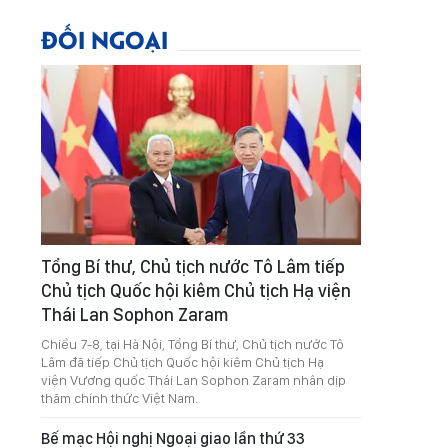
ĐỐI NGOẠI
Tổng Bí thư, Chủ tịch nước Tô Lâm tiếp
Chủ tịch Quốc hội kiêm Chủ tịch Hạ viện
Thái Lan Sophon Zaram
Chiều 7-8, tại Hà Nội, Tổng Bí thư, Chủ tịch nước Tô
Lâm đã tiếp Chủ tịch Quốc hội kiêm Chủ tịch Hạ
viện Vương quốc Thái Lan Sophon Zaram nhân dịp
thăm chính thức Việt Nam.
Bế mạc Hội nghị Ngoại giao lần thứ 33