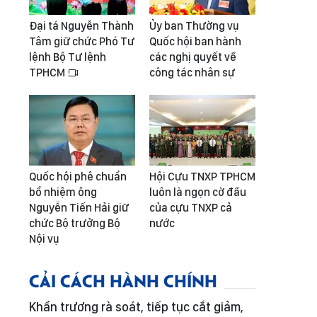
Đại tá Nguyễn Thành
Ủy ban Thường vụ
Tâm giữ chức Phó Tư
Quốc hội ban hành
lệnh Bộ Tư lệnh
các nghị quyết về
TPHCM
công tác nhân sự
Quốc hội phê chuẩn
Hội Cựu TNXP TPHCM
bổ nhiệm ông
luôn là ngọn cờ đầu
Nguyễn Tiến Hải giữ
của cựu TNXP cả
chức Bộ trưởng Bộ
nước
Nội vụ
CẢI CÁCH HÀNH CHÍNH
Khẩn trương rà soát, tiếp tục cắt giảm,