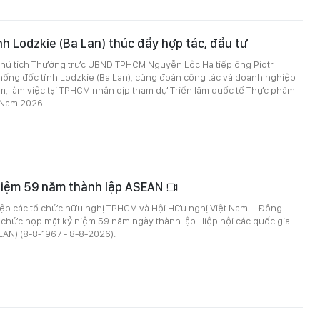
h Lodzkie (Ba Lan) thúc đẩy hợp tác, đầu tư
Chủ tịch Thường trực UBND TPHCM Nguyễn Lộc Hà tiếp ông Piotr
hống đốc tỉnh Lodzkie (Ba Lan), cùng đoàn công tác và doanh nghiệp
m, làm việc tại TPHCM nhân dịp tham dự Triển lãm quốc tế Thực phẩm
 Nam 2026.
niệm 59 năm thành lập ASEAN
hiệp các tổ chức hữu nghị TPHCM và Hội Hữu nghị Việt Nam – Đông
chức họp mặt kỷ niệm 59 năm ngày thành lập Hiệp hội các quốc gia
AN) (8-8-1967 - 8-8-2026).