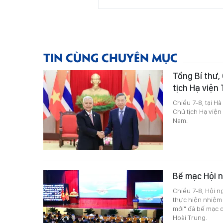
TIN CÙNG CHUYÊN MỤC
Tổng Bí thư,
tịch Hạ viện
Chiều 7-8, tại H
Chủ tịch Hạ việ
Nam.
Bế mạc Hội n
Chiều 7-8, Hội ng
thực hiện nhiệm
mới" đã bế mạc d
Hoài Trung.