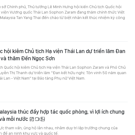
rụ sở Chính phủ, Thủ tướng Lê Minh Hưng hội kiến Chủ tịch Quốc hội
ạ viện Vương quốc Thái Lan Sophon Zaram đang thăm chính thức Việt
 Malaysia Tan Yang Thai đến chào từ biệt nhân kết thúc nhiệm kỳ công
c hội kiêm Chủ tịch Hạ viện Thái Lan dự triển lãm Đan
ị và thăm Đền Ngọc Sơn
ịch Quốc hội kiêm Chủ tịch Hạ viện Thái Lan Sophon Zaram và Phó Chủ
uyễn Thị Thanh dự triển lãm “Đan kết hữu nghị: Tôn vinh 50 năm quan
ái Lan - Việt Nam” tại Bảo tàng Phụ nữ Việt Nam.
alaysia thúc đẩy hợp tác quốc phòng, vì lợi ích chung
 và mỗi nước
cực tham vấn, ủng hộ lẫn nhau, nhằm duy trì lập trường chung của
 đề an ninh khu vực và quốc tế.