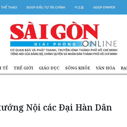
 THỂ THAO
SGGP ĐẦU TƯ TÀI CHÍNH
中文版
SGGP EPAPER
H TẾ
THẾ GIỚI
GIÁO DỤC
SỐNG KHỎE
VĂN HÓA
BẠ
ướng Nội các Đại Hàn Dân