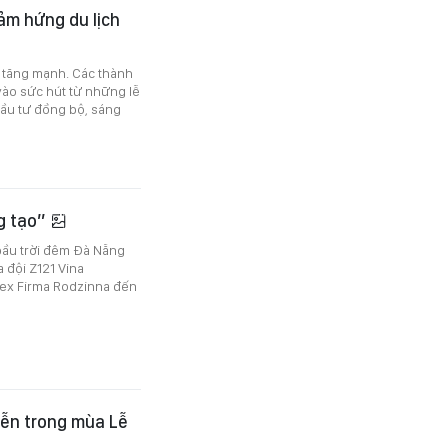
ảm hứng du lịch
h tăng mạnh. Các thành
vào sức hút từ những lễ
ầu tư đồng bộ, sáng
g tạo”
bầu trời đêm Đà Nẵng
 đội Z121 Vina
urex Firma Rodzinna đến
iễn trong mùa Lễ