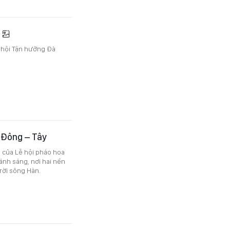
5
 hội Tận hưởng Đà
 Đông – Tây
ba của Lễ hội pháo hoa
ánh sáng, nơi hai nền
rời sông Hàn.