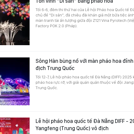
Tôn vinh “Di sản” bằng pháo hoa
Tối 6-6, đêm thi thứ hai của Lễ hội Pháo hoa Quốc tế Đ
chủ đề “Di sản”, đã chiêu đãi khán giả một bữa tiệc á
màn tranh tài ấn tượng giữa đội Z121 Vina Pyrotech (Vi
Factory POK 2.0 (Pháp).
Sông Hàn bùng nổ với màn pháo hoa đỉnh
địch Trung Quốc
Tối 12-7, Lễ hội pháo hoa quốc tế Đà Nẵng (DIFF) 2025
pháo hoa rực rỡ, với giải quán quân thuộc về đội Jian
Trung Quốc.
Lễ hội pháo hoa quốc tế Đà Nẵng DIFF - 2
Yangfeng (Trung Quốc) vô địch