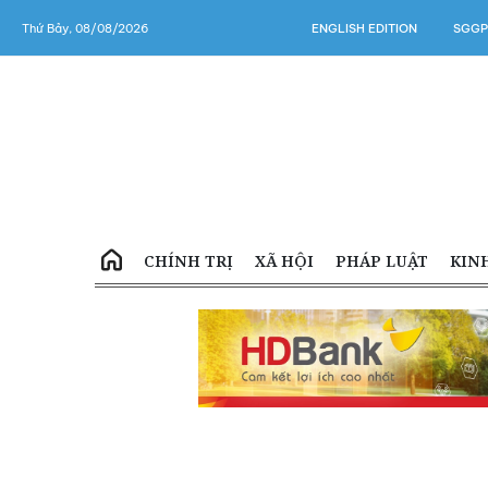
Thứ Bảy, 08/08/2026
ENGLISH EDITION
SGGP
CHÍNH TRỊ
XÃ HỘI
PHÁP LUẬT
KIN