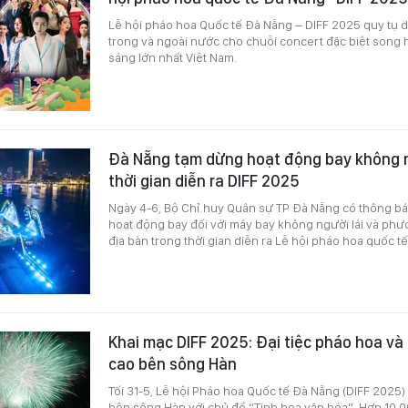
Lễ hội pháo hoa Quốc tế Đà Nẵng – DIFF 2025 quy tụ d
trong và ngoài nước cho chuỗi concert đặc biệt song 
sáng lớn nhất Việt Nam.
Đà Nẵng tạm dừng hoạt động bay không ng
thời gian diễn ra DIFF 2025
Ngày 4-6, Bộ Chỉ huy Quân sự TP Đà Nẵng có thông bá
hoạt động bay đối với máy bay không người lái và phư
địa bàn trong thời gian diễn ra Lễ hội pháo hoa quốc t
Khai mạc DIFF 2025: Đại tiệc pháo hoa và
cao bên sông Hàn
Tối 31-5, Lễ hội Pháo hoa Quốc tế Đà Nẵng (DIFF 2025)
bên sông Hàn với chủ đề “Tinh hoa văn hóa”. Hơn 10.0