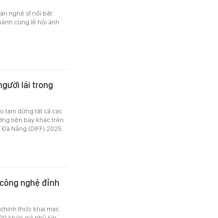
àn nghệ sĩ nổi bật
hành cùng lễ hội ánh
ười lái trong
o tạm dừng tất cả các
ơng tiện bay khác trên
ế Đà Nẵng (DIFF) 2025.
 công nghệ đỉnh
 chính thức khai mạc
00 khán giả phủ kín