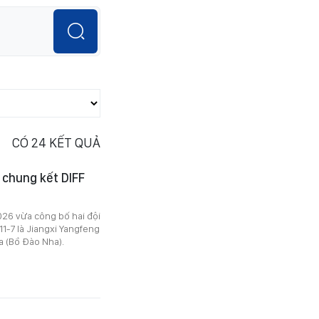
CÓ
24
KẾT QUẢ
 chung kết DIFF
026 vừa công bố hai đội
11-7 là Jiangxi Yangfeng
a (Bồ Đào Nha).