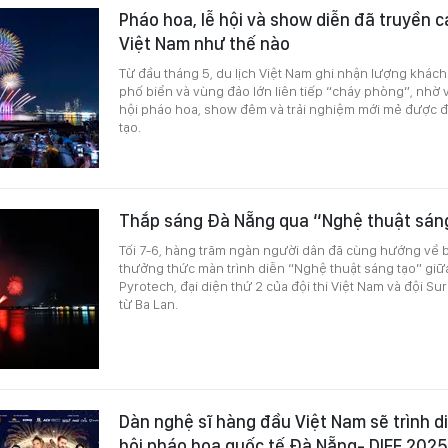
Pháo hoa, lễ hội và show diễn đã truyền c
Việt Nam như thế nào
Từ đầu tháng 5, du lịch Việt Nam ghi nhận lượng khác
phố biển và vùng đảo lớn liên tiếp “cháy phòng”, nhờ 
hội pháo hoa, show đêm và trải nghiệm mới mẻ được đ
tạo.
Thắp sáng Đà Nẵng qua “Nghệ thuật sán
Tối 7-6, hàng trăm ngàn người dân đã cùng hướng về 
thưởng thức màn trình diễn “Nghệ thuật sáng tạo” giữa
Pyrotech, đại diện thứ 2 của đội thi Việt Nam và đội S
từ Ba Lan.
Dàn nghệ sĩ hàng đầu Việt Nam sẽ trình d
hội pháo hoa quốc tế Đà Nẵng- DIFF 2025