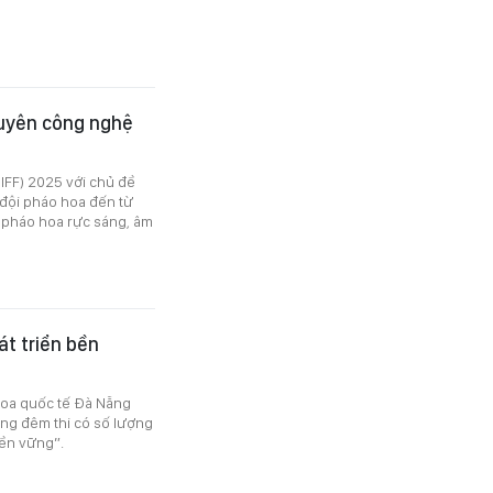
uyên công nghệ
DIFF) 2025 với chủ đề
 đội pháo hoa đến từ
 pháo hoa rực sáng, âm
t triển bền
oa quốc tế Đà Nẵng
ng đêm thi có số lượng
bền vững”.