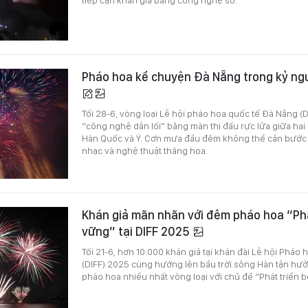
Pháo hoa kể chuyện Đà Nẵng trong kỷ ng
Tối 28-6, vòng loại Lễ hội pháo hoa quốc tế Đà Nẵng (
“công nghệ dẫn lối” bằng màn thi đấu rực lửa giữa hai
Hàn Quốc và Ý. Cơn mưa đầu đêm không thể cản bước
nhạc và nghệ thuật thăng hoa.
Khán giả mãn nhãn với đêm pháo hoa “Phá
vững” tại DIFF 2025
Tối 21-6, hơn 10.000 khán giả tại khán đài Lễ hội
P
háo h
(DIFF) 2025 cùng hướng lên bầu trời sông Hàn tận hưở
pháo hoa nhiều nhất vòng loại với chủ đề “Phát triển 