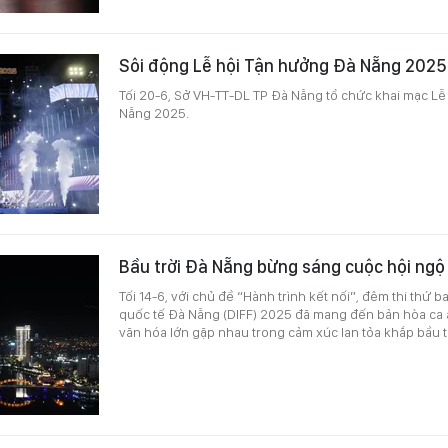
Sôi động Lễ hội Tận hưởng Đà Nẵng 202
Tối 20-6, Sở VH-TT-DL TP Đà Nẵng tổ chức khai mạc
L
ễ
Nẵng 2025.
Bầu trời Đà Nẵng bừng sáng cuộc hội ngộ
Tối 14-6, với chủ đề “Hành trình kết nối”, đêm thi thứ 
quốc tế Đà Nẵng (DIFF) 2025 đã mang đến bản hòa ca 
văn hóa lớn gặp nhau trong cảm xúc lan tỏa khắp bầu t