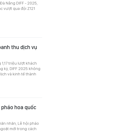
 Đà Nẵng DIFF - 2025,
c vượt qua đội Z121
oanh thu dịch vụ
1,17 triệu lượt khách
ng kỳ, DIFF 2025 không
 lịch và kinh tế thành
i pháo hoa quốc
mãn nhãn, Lễ hội pháo
goặt mới trong cách