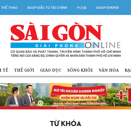
 THỂ THAO
SGGP ĐẦU TƯ TÀI CHÍNH
中文版
SGGP EPAPER
H TẾ
THẾ GIỚI
GIÁO DỤC
SỐNG KHỎE
VĂN HÓA
BẠ
TỪ KHÓA