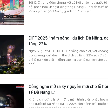
Tối 12-7, trong đêm chung kết Lễ hội pháo hoa quốc tế
đội pháo hoa Jiangxi Yangfeng (Trung Quốc) đã xuất sắ
Vina Pyrotec (Việt Nam), giành chức vô địch.
DIFF 2025 "hâm nóng" du lịch Đà Nẵng, d
tăng 22%
Ngày 5-7, Sở VH-TT-DL TP Đà Nẵng cho biết, với khoảng 
trong vòng loại, doanh thu dịch vụ tăng 22% so với cù
chỉ là sự kiện giải trí đỉnh cao mà còn là cú hích cho du
phố.
Công nghệ mở ra kỷ nguyên mới cho lễ hộ
tế Đà Nẵng
Không chỉ dừng lại ở những màn trình diễn pháo hoa 
hoa quốc tế Đà Nẵng (DIFF) 2025 còn đánh dấu bước n
tiếp cận khán giả bằng công nghệ số.