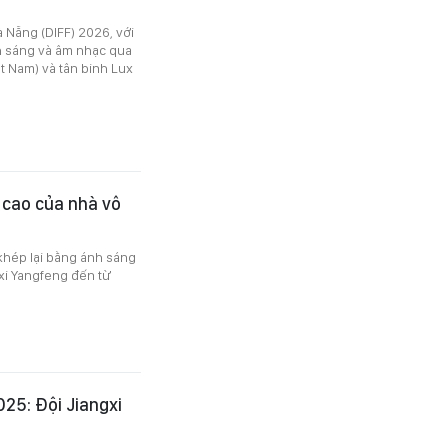
à Nẵng (DIFF) 2026, với
nh sáng và âm nhạc qua
ệt Nam) và tân binh Lux
 cao của nhà vô
 khép lại bằng ánh sáng
gxi Yangfeng đến từ
025: Đội Jiangxi