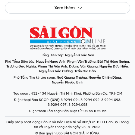
Xem thêm
Tổng Biên tập:
Nguyễn Khắc Văn
Phó Tổng Biên tập:
Nguyễn Ngọc Anh
,
Phạm Văn Trường
,
Bùi Thị Hồng Sương
,
Trương Đức Nghĩa
,
Phạm Thị Vân Anh
,
Dương Văn Quang
,
Nguyễn Đức Hiển
,
Nguyễn Khắc Cường
,
Trần Gia Bảo
Phó Tổng Thư ký tòa soạn:
Ngô Quang Trưởng
,
Nguyễn Chiến Dũng
,
Nguyễn Phước Bình
Tòa soạn
: 432-434 Nguyễn Thị Minh Khai, Phường Bàn Cờ, TP.HCM
Điện thoại Báo SGGP
: (028) 3.9294.091, 3.9294.092, 3.9294.093,
3.9294.097, 3.9294.098
Điện thoại Tòa soạn Báo Điện tử
: 08 65 11 22 55
Giấy phép hoạt động Báo in và Báo Điện tử số 305/GP-BTTTT do Bộ Thông
tin và Truyền thông cấp ngày 28-8-2023.
© Bản quyền Báo SÀI GÒN GIẢI PHÓNG.