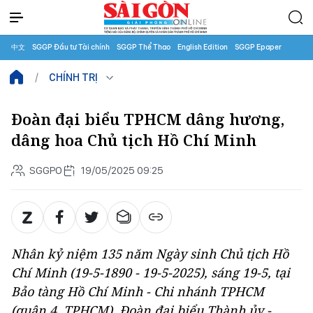
中文
SGGP Đầu tư Tài chính
SGGP Thể Thao
English Edition
SGGP Epaper
CHÍNH TRỊ
Đoàn đại biểu TPHCM dâng hương,
dâng hoa Chủ tịch Hồ Chí Minh
SGGPO
19/05/2025 09:25
Nhân kỷ niệm 135 năm Ngày sinh Chủ tịch Hồ
Chí Minh (19-5-1890 - 19-5-2025), sáng 19-5, tại
Bảo tàng Hồ Chí Minh - Chi nhánh TPHCM
(quận 4, TPHCM), Đoàn đại biểu Thành ủy -