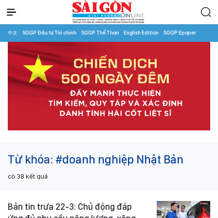
中文
SGGP Đầu tư Tài chính
SGGP Thể Thao
English Edition
SGGP Epaper
Từ khóa:
#doanh nghiệp Nhật Bản
có
38
kết quả
Bản tin trưa 22-3: Chủ động đáp