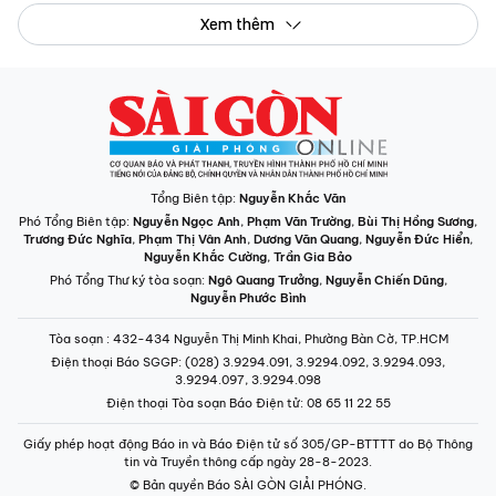
Xem thêm
Tổng Biên tập:
Nguyễn Khắc Văn
Phó Tổng Biên tập:
Nguyễn Ngọc Anh
,
Phạm Văn Trường
,
Bùi Thị Hồng Sương
,
Trương Đức Nghĩa
,
Phạm Thị Vân Anh
,
Dương Văn Quang
,
Nguyễn Đức Hiển
,
Nguyễn Khắc Cường
,
Trần Gia Bảo
Phó Tổng Thư ký tòa soạn:
Ngô Quang Trưởng
,
Nguyễn Chiến Dũng
,
Nguyễn Phước Bình
Tòa soạn
: 432-434 Nguyễn Thị Minh Khai, Phường Bàn Cờ, TP.HCM
Điện thoại Báo SGGP
: (028) 3.9294.091, 3.9294.092, 3.9294.093,
3.9294.097, 3.9294.098
Điện thoại Tòa soạn Báo Điện tử
: 08 65 11 22 55
Giấy phép hoạt động Báo in và Báo Điện tử số 305/GP-BTTTT do Bộ Thông
tin và Truyền thông cấp ngày 28-8-2023.
© Bản quyền Báo SÀI GÒN GIẢI PHÓNG.