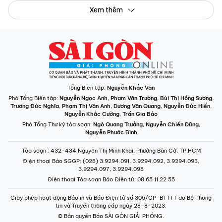
Xem thêm
Tổng Biên tập:
Nguyễn Khắc Văn
Phó Tổng Biên tập:
Nguyễn Ngọc Anh
,
Phạm Văn Trường
,
Bùi Thị Hồng Sương
,
Trương Đức Nghĩa
,
Phạm Thị Vân Anh
,
Dương Văn Quang
,
Nguyễn Đức Hiển
,
Nguyễn Khắc Cường
,
Trần Gia Bảo
Phó Tổng Thư ký tòa soạn:
Ngô Quang Trưởng
,
Nguyễn Chiến Dũng
,
Nguyễn Phước Bình
Tòa soạn
: 432-434 Nguyễn Thị Minh Khai, Phường Bàn Cờ, TP.HCM
Điện thoại Báo SGGP
: (028) 3.9294.091, 3.9294.092, 3.9294.093,
3.9294.097, 3.9294.098
Điện thoại Tòa soạn Báo Điện tử
: 08 65 11 22 55
Giấy phép hoạt động Báo in và Báo Điện tử số 305/GP-BTTTT do Bộ Thông
tin và Truyền thông cấp ngày 28-8-2023.
© Bản quyền Báo SÀI GÒN GIẢI PHÓNG.