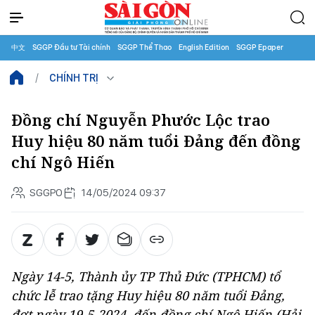
中文
SGGP Đầu tư Tài chính
SGGP Thể Thao
English Edition
SGGP Epaper
CHÍNH TRỊ
Đồng chí Nguyễn Phước Lộc trao
Huy hiệu 80 năm tuổi Đảng đến đồng
chí Ngô Hiến
SGGPO
14/05/2024 09:37
Ngày 14-5, Thành ủy TP Thủ Đức (TPHCM) tổ
chức lễ trao tặng Huy hiệu 80 năm tuổi Đảng,
đợt ngày 19-5-2024, đến đồng chí Ngô Hiến (Hải