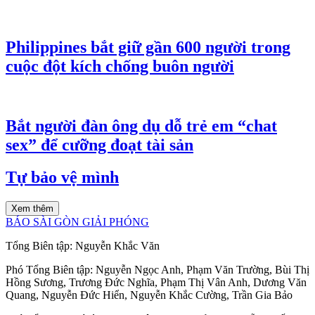
Philippines bắt giữ gần 600 người trong
cuộc đột kích chống buôn người
Bắt người đàn ông dụ dỗ trẻ em “chat
sex” để cưỡng đoạt tài sản
Tự bảo vệ mình
Xem thêm
BÁO SÀI GÒN GIẢI PHÓNG
Tổng Biên tập:
Nguyễn Khắc Văn
Phó Tổng Biên tập:
Nguyễn Ngọc Anh
,
Phạm Văn Trường
,
Bùi Thị
Hồng Sương
,
Trương Đức Nghĩa
,
Phạm Thị Vân Anh
,
Dương Văn
Quang
,
Nguyễn Đức Hiển
,
Nguyễn Khắc Cường
,
Trần Gia Bảo