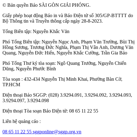
© Bản quyền Báo SÀI GÒN GIẢI PHÓNG.
Giấy phép hoạt động Báo in và Báo Điện tử số 305/GP-BTTTT do
Bộ Thông tin và Truyền thông cấp ngày 28-8-2023.
Tổng Biên tập:
Nguyễn Khắc Văn
Phó Tổng Biên tập:
Nguyễn Ngọc Anh
,
Phạm Văn Trường
,
Bùi Thị
Hồng Sương
,
Trương Đức Nghĩa
,
Phạm Thị Vân Anh
,
Dương Văn
Quang
,
Nguyễn Đức Hiển
,
Nguyễn Khắc Cường
,
Trần Gia Bảo
Phó Tổng Thư ký tòa soạn:
Ngô Quang Trưởng
,
Nguyễn Chiến
Dũng
,
Nguyễn Phước Bình
Tòa soạn : 432-434 Nguyễn Thị Minh Khai, Phường Bàn Cờ,
TP.HCM
Điện thoại Báo SGGP: (028) 3.9294.091, 3.9294.092, 3.9294.093,
3.9294.097, 3.9294.098
Điện thoại Tòa soạn Báo Điện tử: 08 65 11 22 55
Liên hệ quảng cáo :
08 65 11 22 55
sggponline@sggp.org.vn