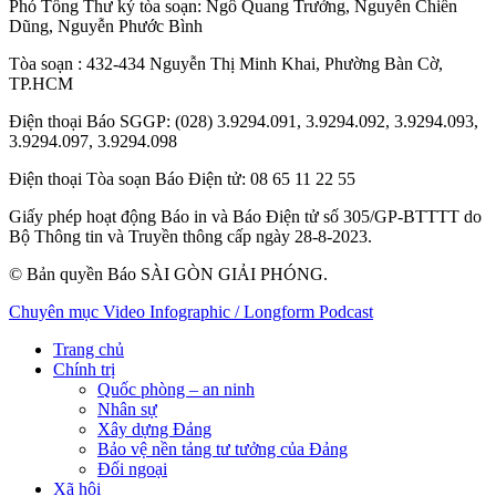
Phó Tổng Thư ký tòa soạn:
Ngô Quang Trưởng
,
Nguyễn Chiến
Dũng
,
Nguyễn Phước Bình
Tòa soạn
: 432-434 Nguyễn Thị Minh Khai, Phường Bàn Cờ,
TP.HCM
Điện thoại Báo SGGP
: (028) 3.9294.091, 3.9294.092, 3.9294.093,
3.9294.097, 3.9294.098
Điện thoại Tòa soạn Báo Điện tử
: 08 65 11 22 55
Giấy phép hoạt động Báo in và Báo Điện tử số 305/GP-BTTTT do
Bộ Thông tin và Truyền thông cấp ngày 28-8-2023.
© Bản quyền Báo SÀI GÒN GIẢI PHÓNG.
Chuyên mục
Video
Infographic / Longform
Podcast
Trang chủ
Chính trị
Quốc phòng – an ninh
Nhân sự
Xây dựng Đảng
Bảo vệ nền tảng tư tưởng của Đảng
Đối ngoại
Xã hội