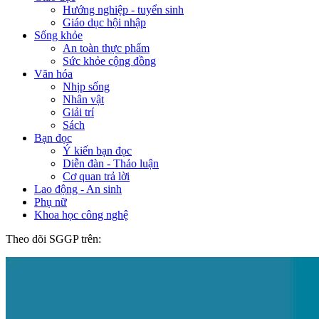
Hướng nghiệp - tuyển sinh
Giáo dục hội nhập
Sống khỏe
An toàn thực phẩm
Sức khỏe cộng đồng
Văn hóa
Nhịp sống
Nhân vật
Giải trí
Sách
Bạn đọc
Ý kiến bạn đọc
Diễn đàn - Thảo luận
Cơ quan trả lời
Lao động - An sinh
Phụ nữ
Khoa học công nghệ
Theo dõi SGGP trên: