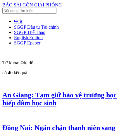
BÁO SÀI GÒN GIẢI PHÓNG
中文
SGGP Đầu tư Tài chính
SGGP Thể Thao
English Edition
SGGP Epaper
Từ khóa:
#dụ dỗ
có
40
kết quả
An Giang: Tạm giữ bảo vệ trường học
hiếp dâm học sinh
Đồng Nai: Ngăn chặn thanh niên sang