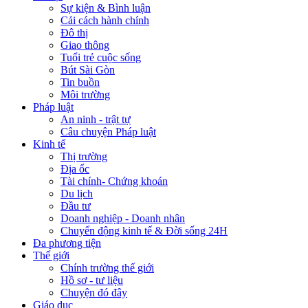
Sự kiện & Bình luận
Cải cách hành chính
Đô thị
Giao thông
Tuổi trẻ cuộc sống
Bút Sài Gòn
Tin buồn
Môi trường
Pháp luật
An ninh - trật tự
Câu chuyện Pháp luật
Kinh tế
Thị trường
Địa ốc
Tài chính- Chứng khoán
Du lịch
Đầu tư
Doanh nghiệp - Doanh nhân
Chuyển động kinh tế & Đời sống 24H
Đa phương tiện
Thế giới
Chính trường thế giới
Hồ sơ - tư liệu
Chuyện đó đây
Giáo dục