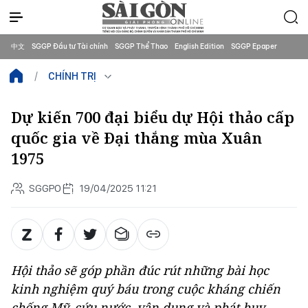
中文
SGGP Đầu tư Tài chính
SGGP Thể Thao
English Edition
SGGP Epaper
CHÍNH TRỊ
Dự kiến 700 đại biểu dự Hội thảo cấp
quốc gia về Đại thắng mùa Xuân
1975
SGGPO
19/04/2025 11:21
Hội thảo sẽ góp phần đúc rút những bài học
kinh nghiệm quý báu trong cuộc kháng chiến
chống Mỹ, cứu nước, vận dụng và phát huy