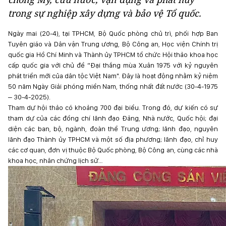
trong sự nghiệp xây dựng và bảo vệ Tổ quốc.
Ngày mai (20-4), tại TPHCM, Bộ Quốc phòng chủ trì, phối hợp Ban
Tuyên giáo và Dân vận Trung ương, Bộ Công an, Học viện Chính trị
quốc gia Hồ Chí Minh và Thành ủy TPHCM tổ chức Hội thảo khoa học
cấp quốc gia với chủ đề “Đại thắng mùa Xuân 1975 với kỷ nguyên
phát triển mới của dân tộc Việt Nam". Đây là hoạt động nhằm kỷ niệm
50 năm Ngày Giải phóng miền Nam, thống nhất đất nước (30-4-1975
– 30-4-2025).
Tham dự hội thảo có khoảng 700 đại biểu. Trong đó, dự kiến có sự
tham dự của các đồng chí lãnh đạo Đảng, Nhà nước, Quốc hội; đại
diện các ban, bộ, ngành, đoàn thể Trung ương; lãnh đạo, nguyên
lãnh đạo Thành ủy TPHCM và một số địa phương; lãnh đạo, chỉ huy
các cơ quan, đơn vị thuộc Bộ Quốc phòng, Bộ Công an, cùng các nhà
khoa học, nhân chứng lịch sử…