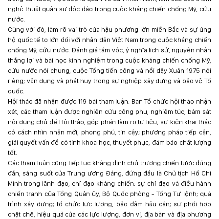
nghệ thuật quân sự độc đáo trong cuộc kháng chiến chống Mỹ, cứu
nước.
Cùng với đó, làm rõ vai trò của hậu phương lớn miền Bắc và sự ủng
hộ quốc tế to lớn đối với nhân dân Việt Nam trong cuộc kháng chiến
chống Mỹ, cứu nước. Đánh giá tầm vóc, ý nghĩa lịch sử, nguyên nhân
thắng lợi và bài học kinh nghiệm trong cuộc kháng chiến chống Mỹ,
cứu nước nói chung, cuộc Tổng tiến công và nổi dậy Xuân 1975 nói
riêng; vận dụng và phát huy trong sự nghiệp xây dựng và bảo vệ Tổ
quốc.
Hội thảo đã nhận được 119 bài tham luận. Ban Tổ chức hội thảo nhận
xét, các tham luận được nghiên cứu công phu, nghiêm túc, bám sát
nội dung chủ đề Hội thảo, góp phần làm rõ tư liệu, sự kiện khai thác
có cách nhìn nhận mới, phong phú, tin cậy; phương pháp tiếp cận,
giải quyết vấn đề có tính khoa học, thuyết phục, đảm bảo chất lượng
tốt.
Các tham luận cũng tiếp tục khẳng định chủ trương chiến lược đúng
đắn, sáng suốt của Trung ương Đảng, đứng đầu là Chủ tịch Hồ Chí
Minh trong lãnh đạo, chỉ đạo kháng chiến; sự chỉ đạo và điều hành
chiến tranh của Tổng Quân ủy, Bộ Quốc phòng - Tổng Tư lệnh; quá
trình xây dựng; tổ chức lực lượng, bảo đảm hậu cần; sự phối hợp
chặt chẽ, hiệu quả của các lực lượng, đơn vị, địa bàn và địa phương