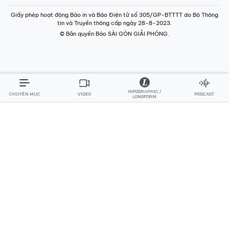
Giấy phép hoạt động Báo in và Báo Điện tử số 305/GP-BTTTT do Bộ Thông
tin và Truyền thông cấp ngày 28-8-2023.
© Bản quyền Báo SÀI GÒN GIẢI PHÓNG.
INFOGRAPHIC /
CHUYÊN MỤC
VIDEO
PODCAST
LONGFORM