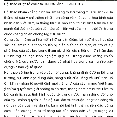
Hội thảo được tổ chức tại TPHCM. Ảnh: THANH HUY
Hội thảo nhằm khẳng định và làm sáng tỏ Đại thắng mùa Xuân 1975 là
thắng lợi của ý chí thống nhất non sông và khát vọng hòa bình của
nhân dân Việt Nam; là thắng lợi của bản lĩnh, trí tuệ Việt Nam và sức
mạnh đại đoàn kết toàn dân tộc gắn liền với sức mạnh thời đại trong
cuộc kháng chiến chống Mỹ, cứu nước.
Cung cấp những tư liệu mới, những luận điểm, luận cứ khoa học sâu
sắc, để làm rõ quá trình chuẩn bị, diễn biến chiến dịch, vai trò và sự
phối hợp của các lực lượng tham gia chiến dịch. Đồng thời nhằm đúc
rút những bài học kinh nghiệm quý báu trong cuộc kháng chiến
chống Mỹ, cứu nước, vận dụng và phát huy trong sự nghiệp xây
dựng và bảo vệ Tổ quốc.
Hội thảo sẽ tập trung vào các nội dung: khẳng định đường lối, chủ
trương, sự lãnh đạo đúng đắn, sáng suốt của Đảng và Chủ tịch Hồ
Chí Minh - nhân tố quyết định mọi thắng lợi của cách mạng Việt Nam;
ý chí và quyết tâm giải phóng miền Nam, thống nhất đất nước. Làm rõ
bối cảnh lịch sử, tình hình quốc tế, trong nước; hành động đối phó
của Mỹ - chính quyền, quân đội Sài Gòn trước cuộc Tổng tiến công và
nổi dậy của quân và dân ta. Làm nổi bật tinh thần chiến đấu dũng
cảm, kiên cường, mưu trí sáng tạo của nhân dân và lực lượng vũ
trang cả nước, trực tiếp là quân và dân miền Nam, làm sâu sắc thêm