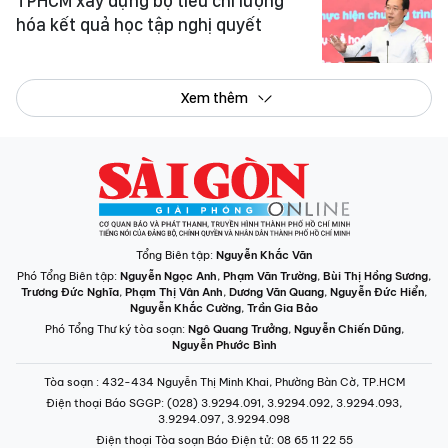
TPHCM xây dựng bộ tiêu chí lượng
hóa kết quả học tập nghị quyết
Xem thêm
Tổng Biên tập:
Nguyễn Khắc Văn
Phó Tổng Biên tập:
Nguyễn Ngọc Anh
,
Phạm Văn Trường
,
Bùi Thị Hồng Sương
,
Trương Đức Nghĩa
,
Phạm Thị Vân Anh
,
Dương Văn Quang
,
Nguyễn Đức Hiển
,
Nguyễn Khắc Cường
,
Trần Gia Bảo
Phó Tổng Thư ký tòa soạn:
Ngô Quang Trưởng
,
Nguyễn Chiến Dũng
,
Nguyễn Phước Bình
Tòa soạn
: 432-434 Nguyễn Thị Minh Khai, Phường Bàn Cờ, TP.HCM
Điện thoại Báo SGGP
: (028) 3.9294.091, 3.9294.092, 3.9294.093,
3.9294.097, 3.9294.098
Điện thoại Tòa soạn Báo Điện tử
: 08 65 11 22 55