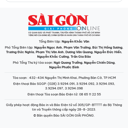
Tổng Biên tập:
Nguyễn Khắc Văn
Phó Tổng Biên tập:
Nguyễn Ngọc Anh
,
Phạm Văn Trường
,
Bùi Thị Hồng Sương
,
Trương Đức Nghĩa
,
Phạm Thị Vân Anh
,
Dương Văn Quang
,
Nguyễn Đức Hiển
,
Nguyễn Khắc Cường
,
Trần Gia Bảo
Phó Tổng Thư ký tòa soạn:
Ngô Quang Trưởng
,
Nguyễn Chiến Dũng
,
Nguyễn Phước Bình
Tòa soạn
: 432-434 Nguyễn Thị Minh Khai, Phường Bàn Cờ, TP.HCM
Điện thoại Báo SGGP
: (028) 3.9294.091, 3.9294.092, 3.9294.093,
3.9294.097, 3.9294.098
Điện thoại Tòa soạn Báo Điện tử
: 08 65 11 22 55
Giấy phép hoạt động Báo in và Báo Điện tử số 305/GP-BTTTT do Bộ Thông
tin và Truyền thông cấp ngày 28-8-2023.
© Bản quyền Báo SÀI GÒN GIẢI PHÓNG.