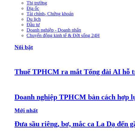
Thị trường
Địa ốc
Tài chính- Chứng khoán
Du lịch
Đầu tư
Doanh nghiệp - Doanh nhân
Chuyển động kinh tế & Đời sống 24H
Nổi bật
Thuế TPHCM ra mắt Tổng đài AI hỗ tr
Doanh nghiệp TPHCM bàn cách hợp lực
Mới nhất
Đưa sầu riêng, bơ, mắc ca La Dạ đến g