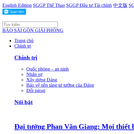
English Edition
SGGP Thể Thao
SGGP Đầu tư Tài chính
中文版
SG
BÁO SÀI GÒN GIẢI PHÓNG
Trang chủ
Chính trị
Chính trị
Quốc phòng – an ninh
Nhân sự
Xây dựng Đảng
Bảo vệ nền tảng tư tưởng của Đảng
Đối ngoại
Nổi bật
Đại tướng Phan Văn Giang: Mọi thiết b