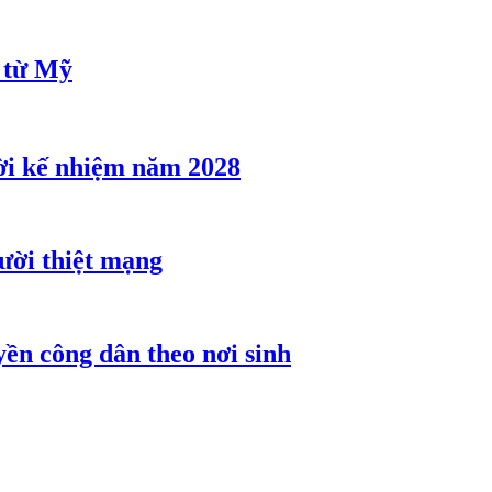
u từ Mỹ
ời kế nhiệm năm 2028
gười thiệt mạng
ền công dân theo nơi sinh