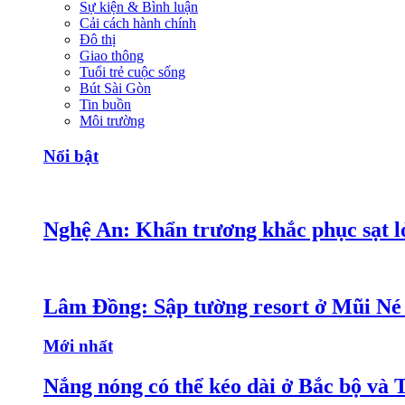
Sự kiện & Bình luận
Cải cách hành chính
Đô thị
Giao thông
Tuổi trẻ cuộc sống
Bút Sài Gòn
Tin buồn
Môi trường
Nổi bật
Nghệ An: Khẩn trương khắc phục sạt lở
Lâm Đồng: Sập tường resort ở Mũi Né 
Mới nhất
Nắng nóng có thể kéo dài ở Bắc bộ và 