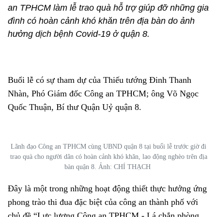
an TPHCM làm lễ trao quà hỗ trợ giúp đỡ những gia
đình có hoàn cảnh khó khăn trên địa bàn do ảnh
hưởng dịch bệnh Covid-19 ở quận 8.
Buổi lễ có sự tham dự của Thiếu tướng Đinh Thanh
Nhàn, Phó Giám đốc Công an TPHCM; ông Võ Ngọc
Quốc Thuận, Bí thư Quận Uỷ quận 8.
Lãnh đạo Công an TPHCM cùng UBND quận 8 tại buổi lễ trước giờ đi
trao quà cho người dân có hoàn cảnh khó khăn, lao động nghèo trên địa
bàn quận 8. Ảnh: CHÍ THẠCH
Đây là một trong những hoạt động thiết thực hưởng ứng
phong trào thi đua đặc biệt của công an thành phố với
INFOGRAPHIC
CHUYÊN MỤC
VIDEO
PODCAST
/ LONGFORM
chủ đề “Lực lượng Công an TPHCM - Lá chắn phòng,