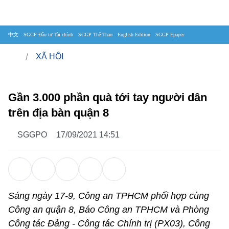
中文
SGGP Đầu tư Tài chính
SGGP Thể Thao
English Edition
SGGP Epaper
XÃ HỘI
Gần 3.000 phần quà tới tay người dân
trên địa bàn quận 8
SGGPO
17/09/2021 14:51
Sáng ngày 17-9, Công an TPHCM phối hợp cùng
Công an quận 8, Báo Công an TPHCM và Phòng
Công tác Đảng - Công tác Chính trị (PX03), Công