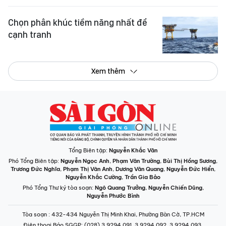
Chọn phân khúc tiềm năng nhất để
cạnh tranh
Xem thêm
Tổng Biên tập:
Nguyễn Khắc Văn
Phó Tổng Biên tập:
Nguyễn Ngọc Anh
,
Phạm Văn Trường
,
Bùi Thị Hồng Sương
,
Trương Đức Nghĩa
,
Phạm Thị Vân Anh
,
Dương Văn Quang
,
Nguyễn Đức Hiển
,
Nguyễn Khắc Cường
,
Trần Gia Bảo
Phó Tổng Thư ký tòa soạn:
Ngô Quang Trưởng
,
Nguyễn Chiến Dũng
,
Nguyễn Phước Bình
Tòa soạn
: 432-434 Nguyễn Thị Minh Khai, Phường Bàn Cờ, TP.HCM
Điện thoại Báo SGGP
: (028) 3.9294.091, 3.9294.092, 3.9294.093,