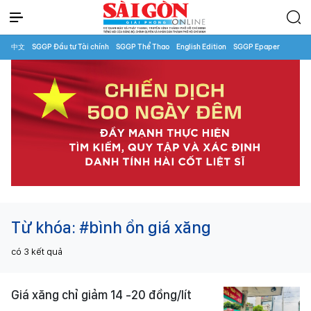
中文
SGGP Đầu tư Tài chính
SGGP Thể Thao
English Edition
SGGP Epaper
Từ khóa:
#bình ổn giá xăng
có
3
kết quả
Giá xăng chỉ giảm 14 -20 đồng/lít