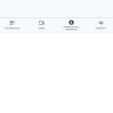
INFOGRAPHIC /
CHUYÊN MỤC
VIDEO
PODCAST
LONGFORM