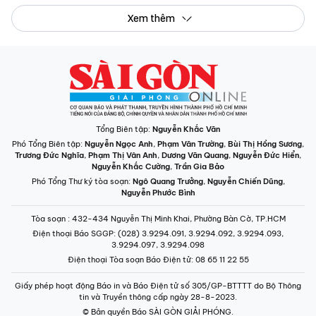
Tổng Biên tập:
Nguyễn Khắc Văn
Phó Tổng Biên tập:
Nguyễn Ngọc Anh
,
Phạm Văn Trường
,
Bùi Thị Hồng Sương
,
Trương Đức Nghĩa
,
Phạm Thị Vân Anh
,
Dương Văn Quang
,
Nguyễn Đức Hiển
,
Nguyễn Khắc Cường
,
Trần Gia Bảo
Phó Tổng Thư ký tòa soạn:
Ngô Quang Trưởng
,
Nguyễn Chiến Dũng
,
Nguyễn Phước Bình
Tòa soạn
: 432-434 Nguyễn Thị Minh Khai, Phường Bàn Cờ, TP.HCM
Điện thoại Báo SGGP
: (028) 3.9294.091, 3.9294.092, 3.9294.093,
3.9294.097, 3.9294.098
Điện thoại Tòa soạn Báo Điện tử
: 08 65 11 22 55
Giấy phép hoạt động Báo in và Báo Điện tử số 305/GP-BTTTT do Bộ Thông
tin và Truyền thông cấp ngày 28-8-2023.
© Bản quyền Báo SÀI GÒN GIẢI PHÓNG.