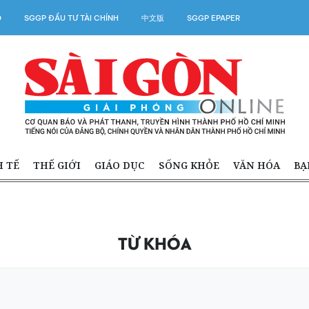
O
SGGP ĐẦU TƯ TÀI CHÍNH
中文版
SGGP EPAPER
H TẾ
THẾ GIỚI
GIÁO DỤC
SỐNG KHỎE
VĂN HÓA
BẠ
TỪ KHÓA