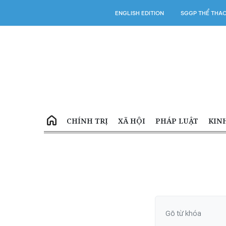
ENGLISH EDITION
SGGP THỂ THA
CHÍNH TRỊ
XÃ HỘI
PHÁP LUẬT
KIN