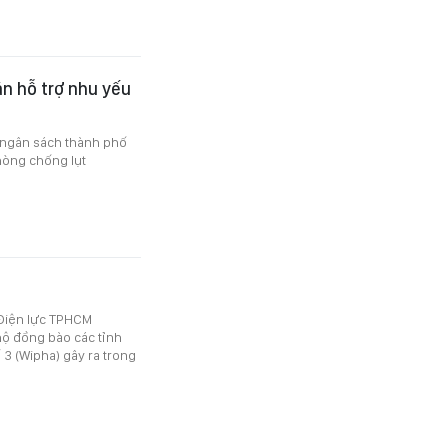
ận hỗ trợ nhu yếu
ừ ngân sách thành phố
hòng chống lụt
 Điện lực TPHCM
hộ đồng bào các tỉnh
 3 (Wipha) gây ra trong