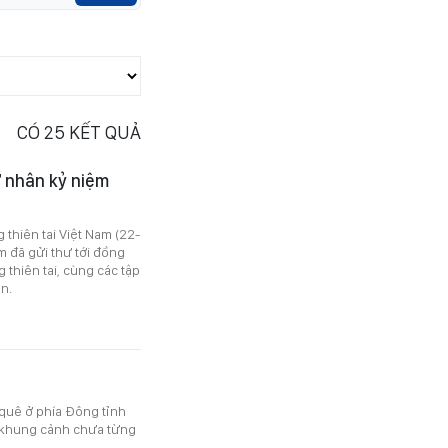
CÓ
25
KẾT QUẢ
ư nhân kỷ niệm
thiên tai Việt Nam (22-
m đã gửi thư tới đồng
 thiên tai, cùng các tập
n.
quê ở phía Đông tỉnh
ột khung cảnh chưa từng