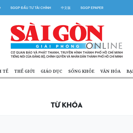
O
SGGP ĐẦU TƯ TÀI CHÍNH
中文版
SGGP EPAPER
H TẾ
THẾ GIỚI
GIÁO DỤC
SỐNG KHỎE
VĂN HÓA
BẠ
TỪ KHÓA