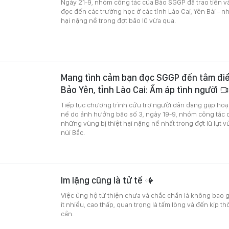
Ngày 21-9, nhóm công tác của Báo SGGP đã trao tiền v
đọc đến các trường học ở các tỉnh Lào Cai, Yên Bái - n
hại nặng nề trong đợt bão lũ vừa qua.
Mang tình cảm bạn đọc SGGP đến tâm đi
Bảo Yên, tỉnh Lào Cai: Ấm áp tình người
Tiếp tục chương trình cứu trợ người dân đang gặp hoạn
nề do ảnh hưởng bão số 3, ngày 19-9, nhóm công tác 
những vùng bị thiệt hại nặng nề nhất trong đợt lũ lụt 
núi Bắc.
Im lặng cũng là tử tế
Việc ủng hộ từ thiện chưa và chắc chắn là không bao 
ít nhiều, cao thấp, quan trọng là tấm lòng và đến kịp t
cần.