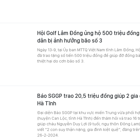
Hội Golf Lâm Đồng ủng hộ 500 triệu đồng
dân bị ảnh hưởng bão số 3
Ngày 13-9, tại Ủy ban MTTQ Việt Nam tỉnh Lâm Đồng, H
đã trao tặng số tiền 500 triệu đồng để giúp đỡ đồng bà
thiệt hại do cơn bão số 3.
Báo SGGP trao 20,5 triệu đồng giúp 2 gia
Hà Tĩnh
Đại diện Báo SGGP tại khu vực miền Trung vừa phối h
(huyện Can Lộc, tỉnh Hà Tĩnh) đến thăm hỏi và trao 16 
giúp cháu Nguyễn Duy Lợi (9 tuổi, ngụ thôn Đông Lam),
viết “2 con suy thận nặng, gia đình kiệt quệ”, đăng tr
26-2-2024.