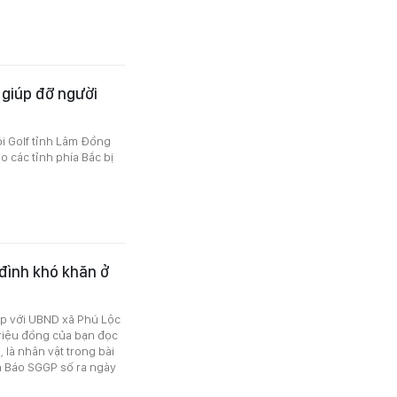
 giúp đỡ người
ội Golf tỉnh Lâm Đồng
o các tỉnh phía Bắc bị
 đình khó khăn ở
ợp với UBND xã Phú Lộc
triệu đồng của bạn đọc
 là nhân vật trong bài
ên Báo SGGP số ra ngày