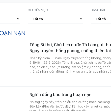
CHUYÊN MỤC
DẠNG BÀI
OẠN NẠN
Tổng Bí thư, Chủ tịch nước Tô Lâm gửi th
Ngày truyền thống phòng, chống thiên tai
Nhân kỷ niệm 80 năm Ngày truyền thống Phòng, chống 
5-1946 – 22-5-2026), Tổng Bí thư, Chủ tịch nước Tô Lâ
bào, chiến sĩ, các lực lượng làm nhiệm vụ phòng, chống
thể, cá nhân luôn đồng hành vì sự an toàn của nhân dâ
Nghĩa đồng bào trong hoạn nạn
Những ngày này, trên nhiều con đường khắp các làng 
Đắk Lắk (Phú Yên trước đây) liên tục xảy ra kẹt xe, m
thấy với cư dân sống nhiều đời nơi đây.