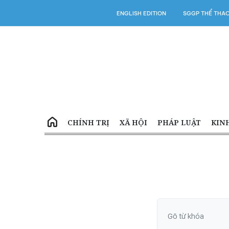
ENGLISH EDITION
SGGP THỂ THA
CHÍNH TRỊ
XÃ HỘI
PHÁP LUẬT
KIN