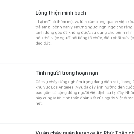
Lòng thiện minh bạch
- Lại mới có thêm một vụ lùm xùm xung quanh việc kêu
trẻ em bị bệnh nan y. Những người nghi ngờ cho rằng 
tánh đóng góp đã không được sử dụng cho bệnh nhi m
nếu thế, việc người nổi tiếng tổ chức, điều phối sự v
đạo đức.
Tình người trong hoạn nạn
Các vụ cháy rừng nghiêm trọng đang diễn ra tại bang Ca
khu vực Los Angeles (Mỹ), đã gây ảnh hưởng đến cuộc
bao gồm cả cộng đồng người Việt định cư tại đây. Nhữ
này cũng là khi tinh thần đoàn kết của người Việt được
hết.
Vụ án cháy quán karaoke An Phú: Thân nhâ