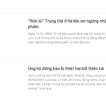
“Rốn lũ” Trung Giã ở Hà Nội xin ngừng nh
phẩm
Ngày 11-10, UBND TP Hà Nội quyết định cấp bổ sung t
cho 2 xã Trung Giã và Đa Phúc, mỗi xã 10 tỷ đồng để p
bão nghiêm trọng đang diễn ra trên địa bàn.
Ủng hộ đồng bào bị thiệt hại bởi thiên tai
Tại trụ sở Ủy ban MTTQ Việt Nam TPHCM, Tổng công ty
(EVNHCMC) vừa trao số tiền 300 triệu đồng (ảnh) ủng 
miền Bắc và Bắc Trung bộ bị thiệt hại do mưa lũ, bão số
tháng 7 vừa qua.