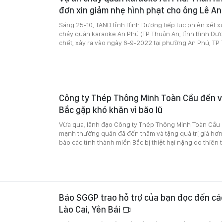
đơn xin giảm nhẹ hình phạt cho ông Lê A
Sáng 25-10, TAND tỉnh Bình Dương tiếp tục phiên xét x
cháy quán karaoke An Phú (TP Thuận An, tỉnh Bình Dư
chết, xảy ra vào ngày 6-9-2022 tại phường An Phú, TP
Công ty Thép Thông Minh Toàn Cầu đến v
Bắc gặp khó khăn vì bão lũ
Vừa qua, lãnh đạo Công ty Thép Thông Minh Toàn Cầu 
mạnh thường quân đã đến thăm và tặng quà trị giá hơn
bào các tỉnh thành miền Bắc bị thiệt hại nặng do thiên ta
Báo SGGP trao hỗ trợ của bạn đọc đến cá
Lào Cai, Yên Bái