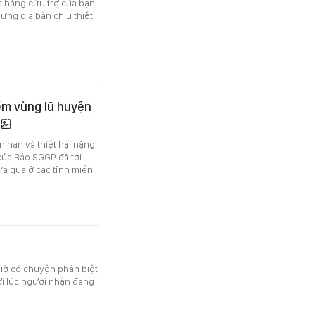
à hàng cứu trợ của bạn
hững địa bàn chịu thiệt
ểm vùng lũ huyện
 nạn và thiệt hại nặng
của Báo SGGP đã tới
vừa qua ở các tỉnh miền
giờ có chuyện phân biệt
hời lúc người nhận đang