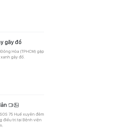
ây gãy đổ
g Đông Hòa (TPHCM) gặp
 xanh gãy đổ.
dân
g SOS 75 Huế xuyên đêm
 điều trị tại Bệnh viện
n.