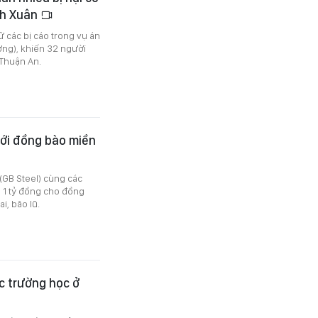
nh Xuân
ử các bị cáo trong vụ án
ơng), khiến 32 người
 Thuận An.
ới đồng bào miền
(GB Steel) cùng các
 1 tỷ đồng cho đồng
i, bão lũ.
c trường học ở