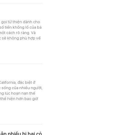
 gọi từ thiện dành cho
số tiền khổng lồ của bá
ột cách rõ ràng. Và
iệc sẽ không phù hợp về
lifornia, đặc biệt ở
 sống của nhiều người,
ng lúc hoạn nạn thế
 thể hiện hơn bao giờ
n nhiều bị hại có