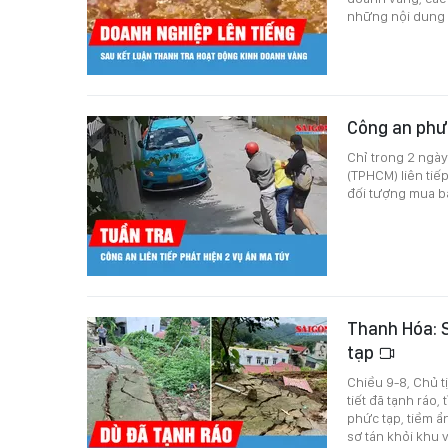
những nội dung 
Công an phư
Chỉ trong 2 ngày
(TPHCM) liên tiếp
đối tượng mua bá
Thanh Hóa: S
tạp
Chiều 9-8, Chủ t
tiết đã tạnh ráo,
phức tạp, tiềm ẩ
sơ tán khỏi khu 