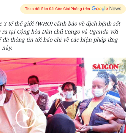
Theo dõi Báo Sài Gòn Giải Phóng trên
c Y tế thế giới (WHO) cảnh báo về dịch bệnh sốt
y ra tại Cộng hòa Dân chủ Congo và Uganda với
 đã thông tin tới báo chí về các biện pháp ứng
 này.