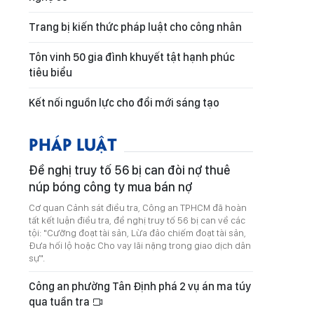
Trang bị kiến thức pháp luật cho công nhân
Tôn vinh 50 gia đình khuyết tật hạnh phúc
tiêu biểu
Kết nối nguồn lực cho đổi mới sáng tạo
PHÁP LUẬT
Đề nghị truy tố 56 bị can đòi nợ thuê
núp bóng công ty mua bán nợ
Cơ quan Cảnh sát điều tra, Công an TPHCM đã hoàn
tất kết luận điều tra, đề nghị truy tố 56 bị can về các
tội: "Cưỡng đoạt tài sản, Lừa đảo chiếm đoạt tài sản,
Đưa hối lộ hoặc Cho vay lãi nặng trong giao dịch dân
sự".
Công an phường Tân Định phá 2 vụ án ma túy
qua tuần tra