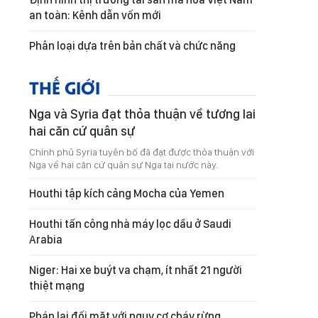
an toàn: Kênh dẫn vốn mới
Phân loại dựa trên bản chất và chức năng
THẾ GIỚI
Nga và Syria đạt thỏa thuận về tương lai
hai căn cứ quân sự
Chính phủ Syria tuyên bố đã đạt được thỏa thuận với
Nga về hai căn cứ quân sự Nga tại nước này.
Houthi tập kích cảng Mocha của Yemen
Houthi tấn công nhà máy lọc dầu ở Saudi
Arabia
Niger: Hai xe buýt va chạm, ít nhất 21 người
thiệt mạng
Pháp lại đối mặt với nguy cơ cháy rừng