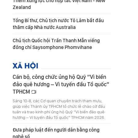
Thêm xung lực cho hợp tác Việt Nam - New
Zealand
Tổng Bí thư, Chủ tịch nước Tô Lâm bắt đầu
thăm cấp Nhà nước Australia
Chủ tịch Quốc hội Trần Thanh Mẫn viếng
đồng chí Saysomphone Phomvihane
XÃ HỘI
Cán bộ, công chức ủng hộ Quỹ “Vì biển
đảo quê hương – Vì tuyến đầu Tổ quốc”
TPHCM
Sáng 10-8, các Cơ quan chuyên trách tham mưu,
giúp việc Thành ủy TPHCM tổ chức lễ chào cờ đầu
tuần và trao kinh phí ủng hộ Quỹ “Vì biển đảo quê
hương – Vì tuyến đầu Tổ quốc” TPHCM năm 2026.
Đưa pháp luật đến người dân bằng công
nghệ số