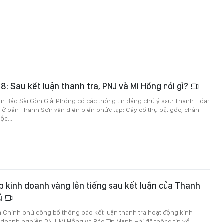
-8: Sau kết luận thanh tra, PNJ và Mi Hồng nói gì?
trên Báo Sài Gòn Giải Phóng có các thông tin đáng chú ý sau: Thanh Hóa:
đất ở bản Thanh Sơn vẫn diễn biến phức tạp; Cây cổ thụ bật gốc, chắn
c...
 kinh doanh vàng lên tiếng sau kết luận của Thanh
hủ
a Chính phủ công bố thông báo kết luận thanh tra hoạt động kinh
doanh nghiệp PNJ, Mi Hồng và Bảo Tín Mạnh Hải đã thông tin về