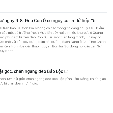
 sự ngày 9-8: Đèo Con Ó có nguy cơ sạt lở tiếp
9-8 trên Báo Sài Gòn Giải Phóng có các thông tin đáng chú ý sau: Điểm
h của một số trường "hot"; Mưa lớn gây ngập nhiều khu vực ở Quảng
hắc phục sạt lở trên đèo Con Ó; Sau một tuần tăng mạnh, lúc này có
Xe chở vật liệu xây dựng băm nát đường Bạch Đằng ở Cần Thơ; Chinh
on Ken, Hòn Hỏa đến thảo nguyên Bùi Hui; Sôi động hội đấu Lân Sư
Quy Nhơn.
bật gốc, chắn ngang đèo Bảo Lộc
 hơn 10m bật gốc, chắn ngang đèo Bảo Lộc (tỉnh Lâm Đồng) khiến giao
c bị gián đoạn hơn 1 giờ.