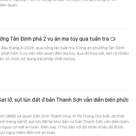
liên quan.
ờng Tân Định phá 2 vụ án ma túy qua tuần tra
 đầu tháng 8-2026, qua công tác tuần tra, Công an phường Tân Định
 phát hiện 2 vụ việc liên quan đến ma túy, qua đó truy xét, làm rõ nhiều
n, tổ chức sử dụng trái phép chất ma túy.
ạt lở, sụt lún đất ở bản Thanh Sơn vẫn diễn biến phức
ịch UBND xã Quan Sơn (tỉnh Thanh Hóa) Vi Thị Trọng cho biết, dù thời
 tình trạng sạt lở, sụt lún đất tại khu dân cư bản Thanh Sơn vẫn diễn biến
n nguy cơ mất an toàn. Đến nay, 17 hộ dân với 60 nhân khẩu đã được
vực nguy hiểm đến nơi an toàn.