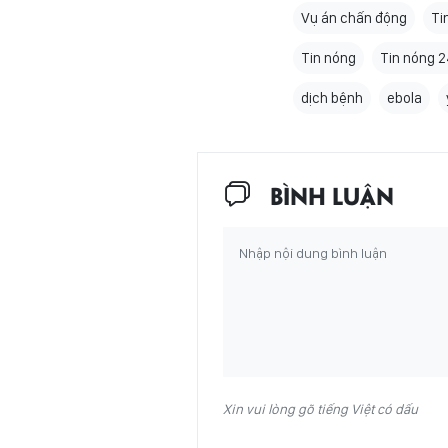
Vụ án chấn động
Ti
Tin nóng
Tin nóng 2
dịch bệnh
ebola
BÌNH LUẬN
Xin vui lòng gõ tiếng Việt có dấu