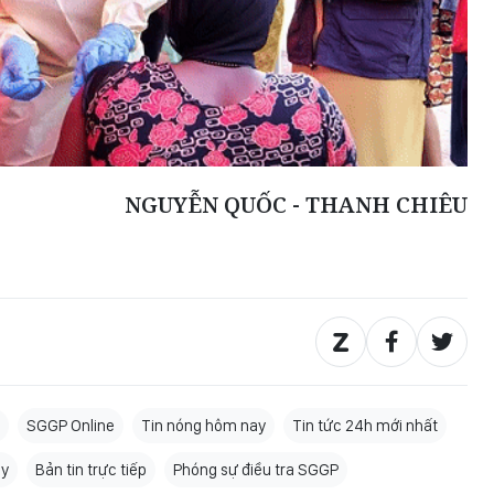
NGUYỄN QUỐC - THANH CHIÊU
SGGP Online
Tin nóng hôm nay
Tin tức 24h mới nhất
ay
Bản tin trực tiếp
Phóng sự điều tra SGGP