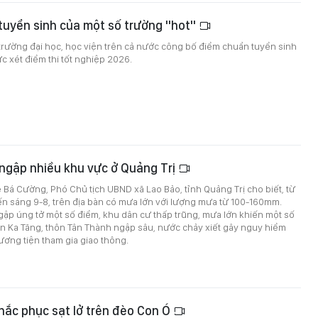
tuyển sinh của một số trường "hot"
 trường đại học, học viện trên cả nước công bố điểm chuẩn tuyển sinh
 xét điểm thi tốt nghiệp 2026.
ngập nhiều khu vực ở Quảng Trị
 Bá Cường, Phó Chủ tịch UBND xã Lao Bảo, tỉnh Quảng Trị cho biết, từ
n sáng 9-8, trên địa bàn có mưa lớn với lượng mưa từ 100-160mm.
ập úng tở một số điểm, khu dân cư thấp trũng, mưa lớn khiến một số
ôn Ka Tăng, thôn Tân Thành ngập sâu, nước chảy xiết gây nguy hiểm
ơng tiện tham gia giao thông.
ắc phục sạt lở trên đèo Con Ó