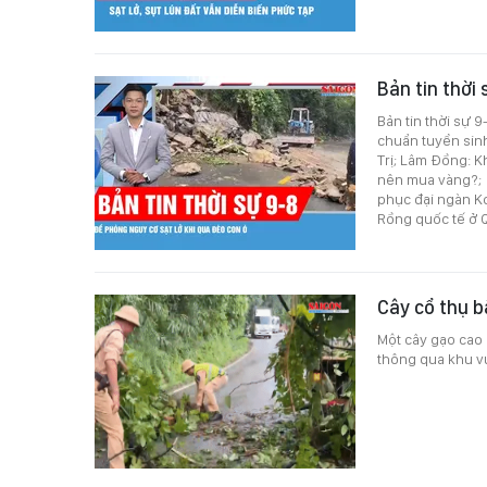
Bản tin thời
Bản tin thời sự 
chuẩn tuyển sin
Trị; Lâm Đồng: K
nên mua vàng?; 
phục đại ngàn K
Rồng quốc tế ở 
Cây cổ thụ 
Một cây gạo cao
thông qua khu vự