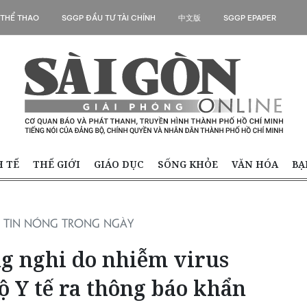
 THỂ THAO
SGGP ĐẦU TƯ TÀI CHÍNH
中文版
SGGP EPAPER
H TẾ
THẾ GIỚI
GIÁO DỤC
SỐNG KHỎE
VĂN HÓA
BẠ
TIN NÓNG TRONG NGÀY
ng nghi do nhiễm virus
ộ Y tế ra thông báo khẩn