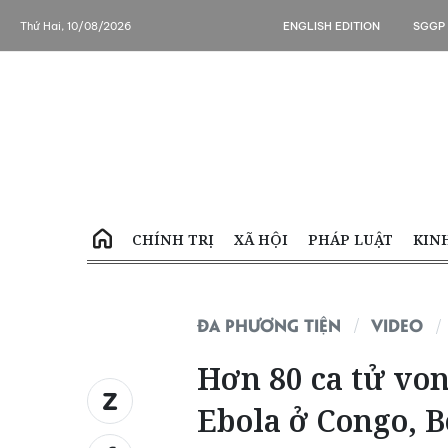
Thứ Hai, 10/08/2026
ENGLISH EDITION
SGGP
CHÍNH TRỊ
XÃ HỘI
PHÁP LUẬT
KIN
ĐA PHƯƠNG TIỆN
VIDEO
Hơn 80 ca tử vo
Ebola ở Congo, B