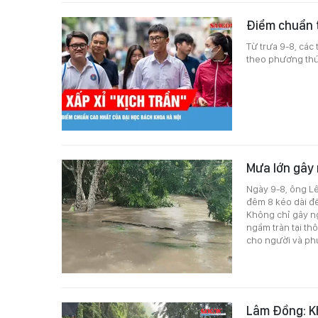
Điểm chuẩn 
Từ trưa 9-8, các
theo phương thức
Mưa lớn gây 
Ngày 9-8, ông Lê
đêm 8 kéo dài đế
Không chỉ gây ng
ngầm tràn tại th
cho người và phư
Lâm Đồng: Kh