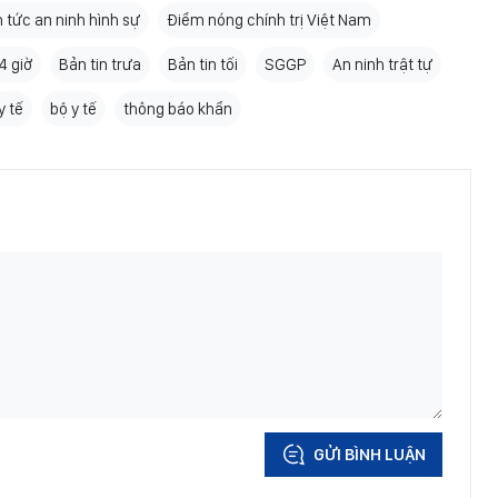
n tức an ninh hình sự
Điểm nóng chính trị Việt Nam
4 giờ
Bản tin trưa
Bản tin tối
SGGP
An ninh trật tự
y tế
bộ y tế
thông báo khẩn
GỬI BÌNH LUẬN