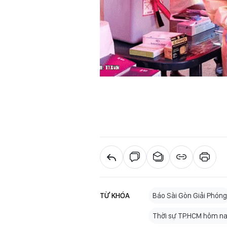
TỪ KHÓA
Báo Sài Gòn Giải Phóng
Thời sự TP.HCM hôm n