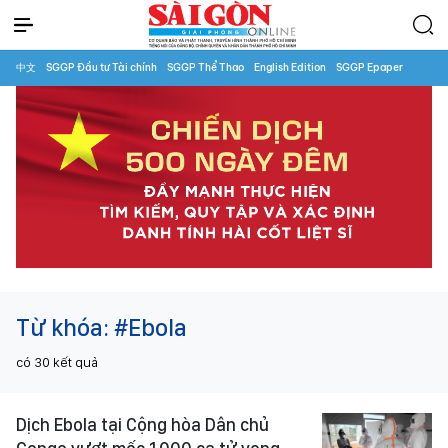
中文
SGGP Đầu tư Tài chính
SGGP Thể Thao
English Edition
SGGP Epaper
Từ khóa:
#Ebola
có
30
kết quả
Dịch Ebola tại Cộng hòa Dân chủ