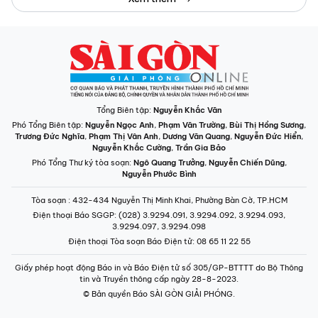
Tổng Biên tập:
Nguyễn Khắc Văn
Phó Tổng Biên tập:
Nguyễn Ngọc Anh
,
Phạm Văn Trường
,
Bùi Thị Hồng Sương
,
Trương Đức Nghĩa
,
Phạm Thị Vân Anh
,
Dương Văn Quang
,
Nguyễn Đức Hiển
,
Nguyễn Khắc Cường
,
Trần Gia Bảo
Phó Tổng Thư ký tòa soạn:
Ngô Quang Trưởng
,
Nguyễn Chiến Dũng
,
Nguyễn Phước Bình
Tòa soạn
: 432-434 Nguyễn Thị Minh Khai, Phường Bàn Cờ, TP.HCM
Điện thoại Báo SGGP
: (028) 3.9294.091, 3.9294.092, 3.9294.093,
3.9294.097, 3.9294.098
Điện thoại Tòa soạn Báo Điện tử
: 08 65 11 22 55
Giấy phép hoạt động Báo in và Báo Điện tử số 305/GP-BTTTT do Bộ Thông
tin và Truyền thông cấp ngày 28-8-2023.
© Bản quyền Báo SÀI GÒN GIẢI PHÓNG.