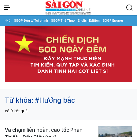
中文
SGGP Đầu tư Tài chính
SGGP Thể Thao
English Edition
SGGP Epaper
Từ khóa:
#Hướng bắc
có
9
kết quả
Va chạm liên hoàn, cao tốc Phan