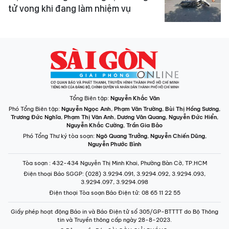
tử vong khi đang làm nhiệm vụ
Tổng Biên tập:
Nguyễn Khắc Văn
Phó Tổng Biên tập:
Nguyễn Ngọc Anh
,
Phạm Văn Trường
,
Bùi Thị Hồng Sương
,
Trương Đức Nghĩa
,
Phạm Thị Vân Anh
,
Dương Văn Quang
,
Nguyễn Đức Hiển
,
Nguyễn Khắc Cường
,
Trần Gia Bảo
Phó Tổng Thư ký tòa soạn:
Ngô Quang Trưởng
,
Nguyễn Chiến Dũng
,
Nguyễn Phước Bình
Tòa soạn
: 432-434 Nguyễn Thị Minh Khai, Phường Bàn Cờ, TP.HCM
Điện thoại Báo SGGP
: (028) 3.9294.091, 3.9294.092, 3.9294.093,
3.9294.097, 3.9294.098
Điện thoại Tòa soạn Báo Điện tử
: 08 65 11 22 55
Giấy phép hoạt động Báo in và Báo Điện tử số 305/GP-BTTTT do Bộ Thông
tin và Truyền thông cấp ngày 28-8-2023.