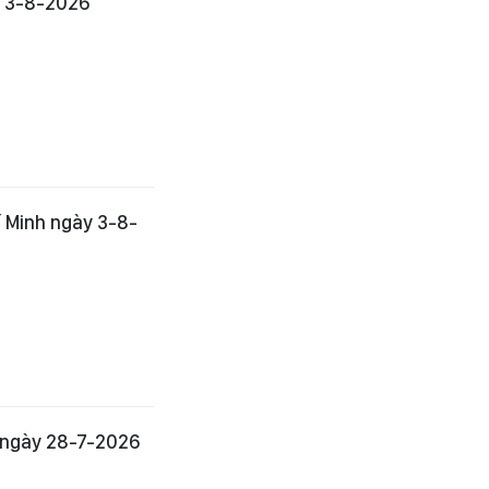
y 3-8-2026
í Minh ngày 3-8-
u ngày 28-7-2026