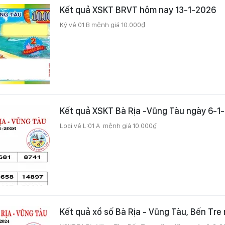
Kết quả XSKT BRVT hôm nay 13-1-2026
Ký vé 01 B mệnh giá 10.000₫
Kết quả XSKT Bà Rịa -Vũng Tàu ngày 6-1
Loại vé L:01 A mệnh giá 10.000₫
Kết quả xổ số Bà Rịa - Vũng Tàu, Bến Tr