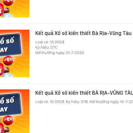
Kết quả Xổ số kiến thiết Bà Rịa-Vũng Tà
Loại vé: 10.000đ.
Ký hiệu: 07C
Mở thưởng ngày 21-7-2026
Kết quả Xổ số kiến thiết BÀ RỊA-VŨNG TÀ
Loại vé: 10.000đ. Ký hiệu: 07B. Mở thưởng ngày 14-7-2