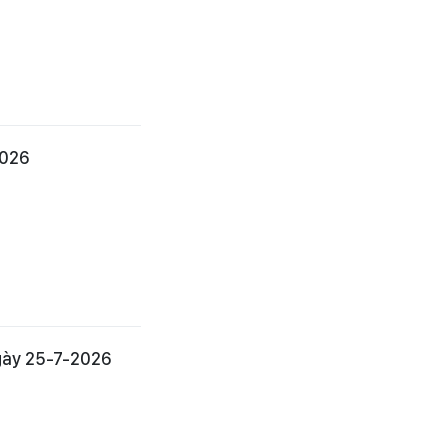
2026
ngày 25-7-2026