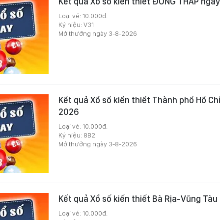
Kết quả Xổ số kiến thiết ĐỒNG THÁP ngà
Loại vé: 10.000đ.
Ký hiệu: V31
Mở thưởng ngày 3-8-2026
Kết quả Xổ số kiến thiết Thành phố Hồ Ch
2026
Loại vé: 10.000đ.
Ký hiệu: 8B2
Mở thưởng ngày 3-8-2026
Kết quả Xổ số kiến thiết Bà Rịa-Vũng Tà
Loại vé: 10.000đ.