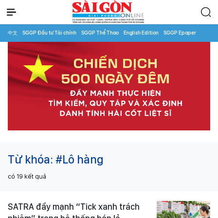
中文
SGGP Đầu tư Tài chính
SGGP Thể Thao
English Edition
SGGP Epaper
Từ khóa:
#Lô hàng
có
19
kết quả
SATRA đẩy mạnh “Tick xanh trách