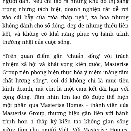
người dân. Nếu chỉ tạo ra những khu đô thị sang
trọng nhưng tách biệt, doanh nghiệp rất dễ rơi
vào cái bẫy của “tòa tháp ngà”, xa hoa nhưng
không dành cho số đông, đẹp đẽ nhưng thiếu liên
kết, và không có khả năng phục vụ hành trình
thường nhật của cuộc sống.
“
Trên quan điểm gắn ‘chuẩn sống’ với trách
nhiệm xã hội và khát vọng kiến quốc, Masterise
Group tiên phong hiện thực hóa ý niệm ‘nâng tầm
chất lượng sống”, coi đó không chỉ là mục tiêu
kinh doanh, mà còn là một cam kết dài hạn với
cộng đồng. Tầm nhìn lớn lao đó được thể hiện
một phần qua Masterise Homes – thành viên của
Masterise Group, thương hiệu gắn liền với hành
trình hơn 1 thập kỷ kiến tạo không gian sống
xứng tầm cho người Việt. Với Masterise Homes,