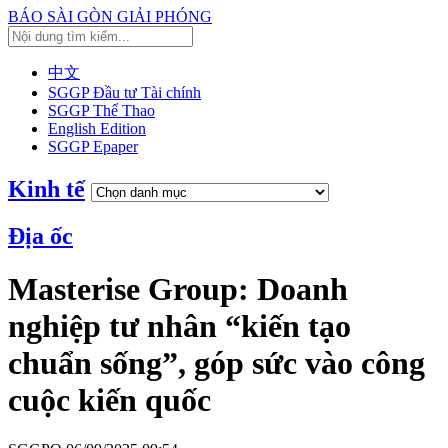
BÁO SÀI GÒN GIẢI PHÓNG
中文
SGGP Đầu tư Tài chính
SGGP Thể Thao
English Edition
SGGP Epaper
Kinh tế
Địa ốc
Masterise Group: Doanh
nghiệp tư nhân “kiến tạo
chuẩn sống”, góp sức vào công
cuộc kiến quốc