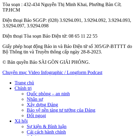
Tòa soạn
: 432-434 Nguyễn Thị Minh Khai, Phường Bàn Cờ,
TP.HCM
Điện thoại Báo SGGP
: (028) 3.9294.091, 3.9294.092, 3.9294.093,
3.9294.097, 3.9294.098
Điện thoại Tòa soạn Báo Điện tử
: 08 65 11 22 55
Giấy phép hoạt động Báo in và Báo Điện tử số 305/GP-BTTTT do
Bộ Thông tin và Truyền thông cấp ngày 28-8-2023.
© Bản quyền Báo SÀI GÒN GIẢI PHÓNG.
Chuyên mục
Video
Infographic / Longform
Podcast
Trang chủ
Chính trị
Quốc phòng – an ninh
Nhân sự
Xây dựng Đảng
Bảo vệ nền tảng tư tưởng của Đảng
Đối ngoại
Xã hội
Sự kiện & Bình luận
Cải cách hành chính