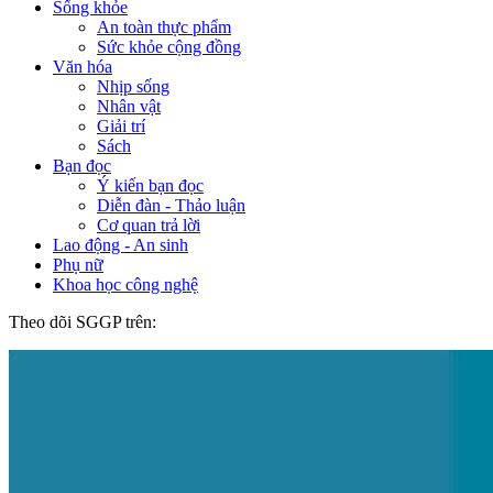
Sống khỏe
An toàn thực phẩm
Sức khỏe cộng đồng
Văn hóa
Nhịp sống
Nhân vật
Giải trí
Sách
Bạn đọc
Ý kiến bạn đọc
Diễn đàn - Thảo luận
Cơ quan trả lời
Lao động - An sinh
Phụ nữ
Khoa học công nghệ
Theo dõi SGGP trên: