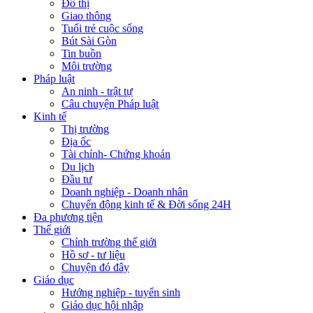
Đô thị
Giao thông
Tuổi trẻ cuộc sống
Bút Sài Gòn
Tin buồn
Môi trường
Pháp luật
An ninh - trật tự
Câu chuyện Pháp luật
Kinh tế
Thị trường
Địa ốc
Tài chính- Chứng khoán
Du lịch
Đầu tư
Doanh nghiệp - Doanh nhân
Chuyển động kinh tế & Đời sống 24H
Đa phương tiện
Thế giới
Chính trường thế giới
Hồ sơ - tư liệu
Chuyện đó đây
Giáo dục
Hướng nghiệp - tuyển sinh
Giáo dục hội nhập