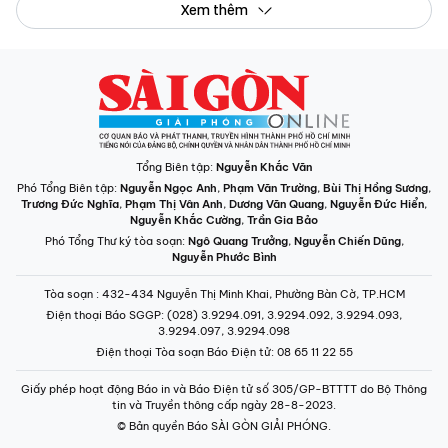
Xem thêm
Tổng Biên tập:
Nguyễn Khắc Văn
Phó Tổng Biên tập:
Nguyễn Ngọc Anh
,
Phạm Văn Trường
,
Bùi Thị Hồng Sương
,
Trương Đức Nghĩa
,
Phạm Thị Vân Anh
,
Dương Văn Quang
,
Nguyễn Đức Hiển
,
Nguyễn Khắc Cường
,
Trần Gia Bảo
Phó Tổng Thư ký tòa soạn:
Ngô Quang Trưởng
,
Nguyễn Chiến Dũng
,
Nguyễn Phước Bình
Tòa soạn
: 432-434 Nguyễn Thị Minh Khai, Phường Bàn Cờ, TP.HCM
Điện thoại Báo SGGP
: (028) 3.9294.091, 3.9294.092, 3.9294.093,
3.9294.097, 3.9294.098
Điện thoại Tòa soạn Báo Điện tử
: 08 65 11 22 55
Giấy phép hoạt động Báo in và Báo Điện tử số 305/GP-BTTTT do Bộ Thông
tin và Truyền thông cấp ngày 28-8-2023.
© Bản quyền Báo SÀI GÒN GIẢI PHÓNG.