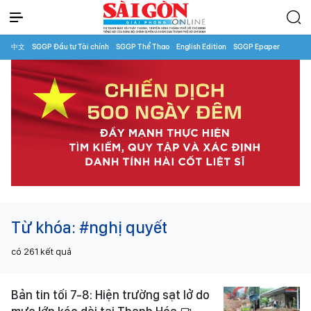
中文
SGGP Đầu tư Tài chính
SGGP Thể Thao
English Edition
SGGP Epaper
Từ khóa:
#nghị quyết
có
261
kết quả
Bản tin tối 7-8: Hiện trường sạt lở do