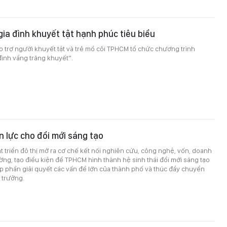
gia đình khuyết tật hạnh phúc tiêu biểu
o trợ người khuyết tật và trẻ mồ côi TPHCM tổ chức chương trình
ình vầng trăng khuyết”.
n lực cho đổi mới sáng tạo
t triển đô thị mở ra cơ chế kết nối nghiên cứu, công nghệ, vốn, doanh
ường, tạo điều kiện để TPHCM hình thành hệ sinh thái đổi mới sáng tạo
 phần giải quyết các vấn đề lớn của thành phố và thúc đẩy chuyển
 trưởng.