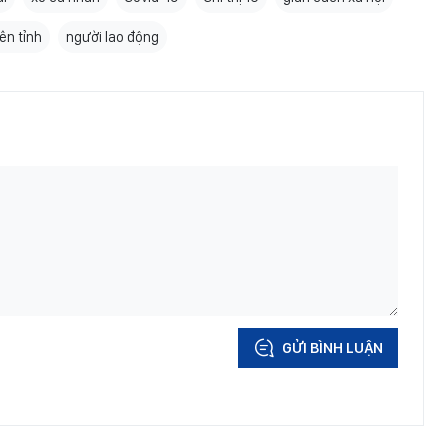
iên tỉnh
người lao động
GỬI BÌNH LUẬN