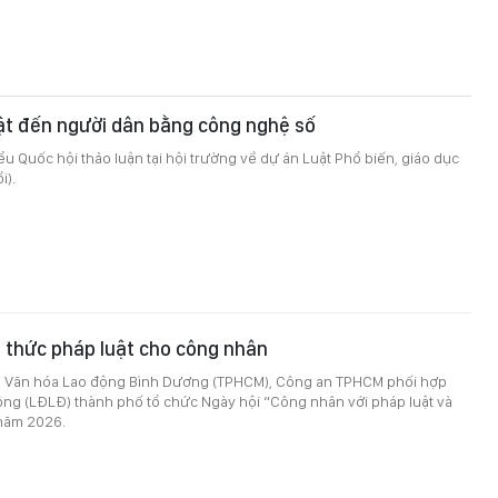
ật đến người dân bằng công nghệ số
iểu Quốc hội thảo luận tại hội trường về dự án Luật Phổ biến, giáo dục
i).
n thức pháp luật cho công nhân
hà Văn hóa Lao động Bình Dương (TPHCM), Công an TPHCM phối hợp
ộng (LĐLĐ) thành phố tổ chức Ngày hội “Công nhân với pháp luật và
 năm 2026.