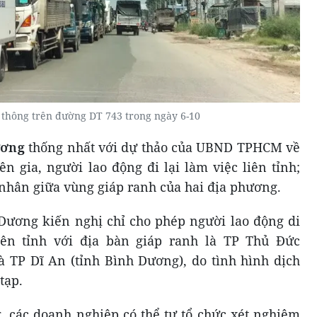
 thông trên đường DT 743 trong ngày 6-10
ương
thống nhất với dự thảo của UBND TPHCM về
n gia, người lao động đi lại làm việc liên tỉnh;
 nhân giữa vùng giáp ranh của hai địa phương.
Dương kiến nghị chỉ cho phép người lao động di
ên tỉnh với địa bàn giáp ranh là TP Thủ Đức
 TP Dĩ An (tỉnh Bình Dương), do tình hình dịch
tạp.
 các doanh nghiệp có thể tự tổ chức xét nghiệm