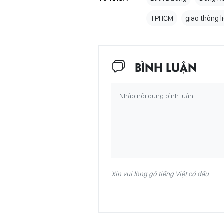
TPHCM
giao thông l
BÌNH LUẬN
Xin vui lòng gõ tiếng Việt có dấu