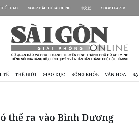
 THỂ THAO
SGGP ĐẦU TƯ TÀI CHÍNH
中文版
SGGP EPAPER
H TẾ
THẾ GIỚI
GIÁO DỤC
SỐNG KHỎE
VĂN HÓA
BẠ
có thể ra vào Bình Dương