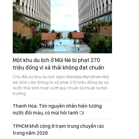
Một khu du lịch ở Mũi Né bị phạt 270
triệu đồng vì xả thải không đạt chuẩn
Chủ đầu tư khu du lịch Apec Mandala Wyndham Mũi
Né (tỉnh Lâm Đồng) bị xử phạt 270 triệu đồng do xả
nước thải sinh hoạt vượt quy chuẩn kỹ thuật ra môi
trường.
Thanh Hóa: Tìm nguyên nhân hiện tượng
nước đổi màu, có mùi hôi tanh
TPHCM khởi công 8 trạm trung chuyển rác
trong năm 2026