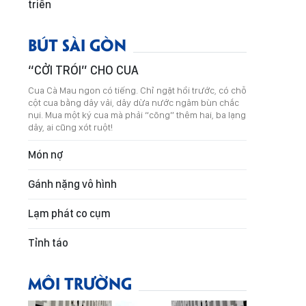
triển
BÚT SÀI GÒN
“CỞI TRÓI” CHO CUA
Cua Cà Mau ngon có tiếng. Chỉ ngặt hồi trước, có chỗ
cột cua bằng dây vải, dây dừa nước ngâm bùn chắc
nụi. Mua một ký cua mà phải “cõng” thêm hai, ba lạng
dây, ai cũng xót ruột!
Món nợ
Gánh nặng vô hình
Lạm phát co cụm
Tỉnh táo
MÔI TRƯỜNG