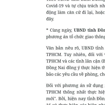
Covid-19 và tự chịu trách n
động làm căn cứ đi lại, hoặc
đây.
* Cùng ngày,
UBND tỉnh Đồ
phương án tổ chức giao thôn
Văn bản nêu rõ, UBND tỉnh
TPHCM. Tuy nhiên, đối với 
TPHCM và các tỉnh lân cận (
Đồng Nai đồng ý thực hiện t
bảo các yêu cầu về phòng, ch
Đối với phương án sử dụng
TPHCM thống nhất thực hiện
mới". Bởi, hiện nay tỉnh Đồn
16 và thực hiện các biện ph