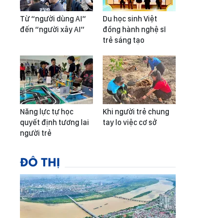
Từ “người dùng AI”
Du học sinh Việt
đến “người xây AI”
đồng hành nghệ sĩ
trẻ sáng tạo
Năng lực tự học
Khi người trẻ chung
quyết định tương lai
tay lo việc cơ sở
người trẻ
ĐÔ THỊ