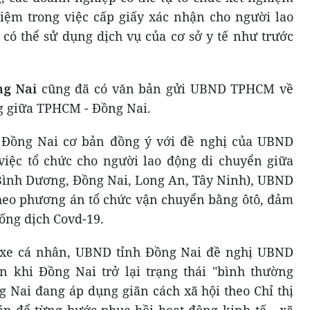
hiệm trong việc cấp giấy xác nhận cho người lao
 có thể sử dụng dịch vụ của cơ sở y tế như trước
ng Nai
cũng đã có văn bản gửi UBND TPHCM về
g giữa TPHCM - Đồng Nai.
 Đồng Nai cơ bản đồng ý với đề nghị của UBND
việc tổ chức cho người lao động di chuyển giữa
Bình Dương, Đồng Nai, Long An, Tây Ninh), UBND
heo phương án tổ chức vận chuyển bằng ôtô, đảm
ống dịch Covd-19.
 xe cá nhân, UBND tỉnh Đồng Nai đề nghị UBND
 khi Đồng Nai trở lại trạng thái "bình thường
g Nai đang áp dụng giãn cách xã hội theo Chỉ thị
áp để từng bước phục hồi hoạt động kinh tế - xã