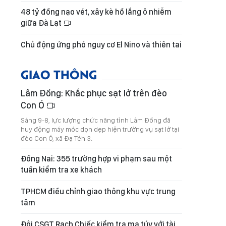
48 tỷ đồng nạo vét, xây kè hồ lắng ô nhiễm
giữa Đà Lạt
Chủ động ứng phó nguy cơ El Nino và thiên tai
GIAO THÔNG
Lâm Đồng: Khắc phục sạt lở trên đèo
Con Ó
Sáng 9-8, lực lượng chức năng tỉnh Lâm Đồng đã
huy động máy móc dọn dẹp hiện trường vụ sạt lở tại
đèo Con Ó, xã Đạ Tẻh 3.
Đồng Nai: 355 trường hợp vi phạm sau một
tuần kiểm tra xe khách
TPHCM điều chỉnh giao thông khu vực trung
tâm
Đội CSGT Rạch Chiếc kiểm tra ma túy với tài