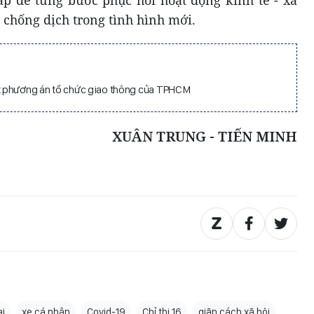
 chống dịch trong tình hình mới.
t phương án tổ chức giao thông của TPHCM
XUÂN TRUNG - TIẾN MINH
i
xe cá nhân
Covid-19
Chỉ thị 16
giãn cách xã hội