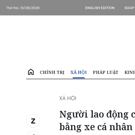
Thứ Hai, 10/08/2026
ENGLISH EDITION
SGGP
CHÍNH TRỊ
XÃ HỘI
PHÁP LUẬT
KIN
XÃ HỘI
Người lao động 
bằng xe cá nhân