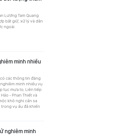
g an Lương Tam Quang
p bắt giữ, xử lý và dẫn
c ngoài.
nghiêm minh nhiều
 có các thông tin đáng
ử nghiêm minh nhiều vụ
ếp tục mưa to; Liên tiếp
h Hảo - Phan Thiết và
 mộc khô nghi cần sa
g trong vụ ẩu đả khiến
xử nghiêm minh