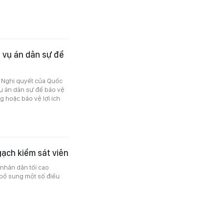
n vụ án dân sự để
o Nghị quyết của Quốc
vụ án dân sự để bảo vệ
 hoặc bảo vệ lợi ích
gạch kiểm sát viên
 nhân dân tối cao
, bổ sung một số điều