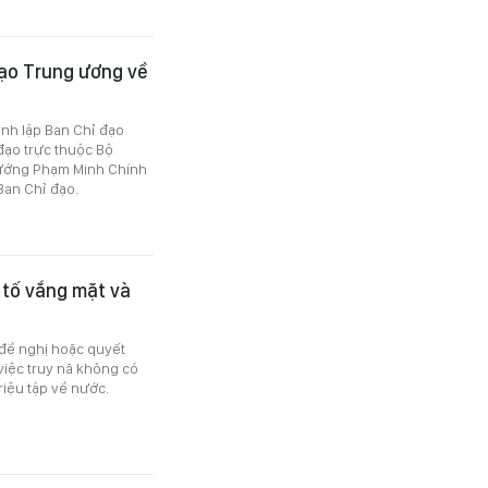
đạo Trung ương về
ành lập Ban Chỉ đạo
đạo trực thuộc Bộ
 tướng Phạm Minh Chính
Ban Chỉ đạo.
y tố vắng mặt và
 đề nghị hoặc quyết
 việc truy nã không có
riệu tập về nước.