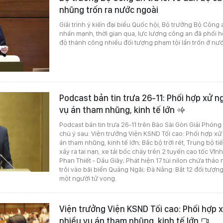
nhũng trốn ra nước ngoài
Giải trình ý kiến đại biểu Quốc hội, Bộ trưởng Bộ Côn
nhấn mạnh, thời gian qua, lực lượng công an đã phối hợ
độ thành công nhiều đối tượng phạm tội lẩn trốn ở nướ
Podcast bản tin trưa 26-11: Phối hợp xử 
vụ án tham nhũng, kinh tế lớn
Podcast bản tin trưa 26-11 trên Báo Sài Gòn Giải Phóng
chú ý sau: Viện trưởng Viện KSND Tối cao: Phối hợp x
án tham nhũng, kinh tế lớn; Bắc bộ trời rét, Trung bộ ti
xảy ra tai nạn, xe tải bốc cháy trên 2 tuyến cao tốc Vĩn
Phan Thiết - Dầu Giây; Phát hiện 17 túi nilon chứa thảo
trôi vào bãi biển Quảng Ngãi; Đà Nẵng: Bắt 12 đối tượn
một người tử vong.
Viện trưởng Viện KSND Tối cao: Phối hợp 
nhiều vụ án tham nhũng, kinh tế lớn