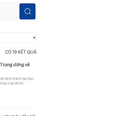
CÓ
19
KẾT QUẢ
 Trung ương về
yết định thành lập Ban
pháp luật (BCĐ).