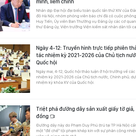
minh, liêm chính
Nhân dịp Đại hội đại biểu toàn quốc lần thứ XIV của Đả
đô Hà Nội, nhóm phóng viên báo chí đã có cuộc phỏn
Huy Tiến, Ủy viên Ban Thường vụ Đảng ủy các cơ quan
thư Đảng ủy, Viện trưởng Viện kiểm sát nhân dân tối ca
Ngày 4-12: Truyền hình trực tiếp phiên th
tác nhiệm kỳ 2021-2026 của Chủ tịch nướ
Quốc hội
Ngày mai, 4-12, Quốc hội thảo luận ở hội trường về các
nhiệm kỳ 2021-2026 của Chủ tịch nước, Chính phủ; dự
nhiệm kỳ khóa XV của Quốc hội.
Triệt phá đường dây sản xuất giấy tờ giả, 
đồng
Đường dây này do Phạm Duy Phú (trú tại TP Hà Nội) c
một "đế chế" tội phạm khép kín với sự phân công nhi
viên vô cùng chặt chẽ.