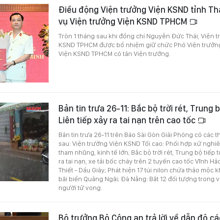
Điều động Viện trưởng Viện KSND tỉnh Th
vụ Viện trưởng Viện KSND TPHCM
Tròn 1 tháng sau khi đồng chí Nguyễn Đức Thái, Viện 
KSND TPHCM được bổ nhiệm giữ chức Phó Viện trưởng
Viện KSND TPHCM có tân Viện trưởng.
Bản tin trưa 26-11: Bắc bộ trời rét, Trung 
Liên tiếp xảy ra tai nạn trên cao tốc
Bản tin trưa 26-11 trên Báo Sài Gòn Giải Phóng có các 
sau: Viện trưởng Viện KSND Tối cao: Phối hợp xử nghi
tham nhũng, kinh tế lớn; Bắc bộ trời rét, Trung bộ tiếp 
ra tai nạn, xe tải bốc cháy trên 2 tuyến cao tốc Vĩnh Hả
Thiết - Dầu Giây; Phát hiện 17 túi nilon chứa thảo mộc k
bãi biển Quảng Ngãi; Đà Nẵng: Bắt 12 đối tượng trong 
người tử vong.
Bộ trưởng Bộ Công an trả lời về dẫn độ c