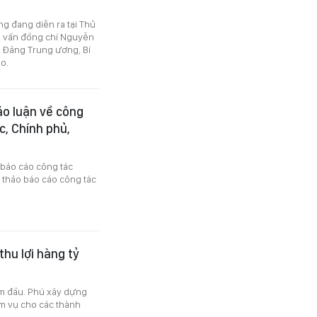
ng đang diễn ra tại Thủ
g vấn đồng chí Nguyễn
 Đảng Trung ương, Bí
o.
ảo luận về công
c, Chính phủ,
 báo cáo công tác
 thảo báo cáo công tác
thu lợi hàng tỷ
ầm đầu. Phú xây dựng
ệm vụ cho các thành