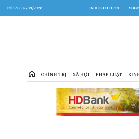
Thứ Sáu, 07/08/2026
ENGLISH EDITION
SGGP
CHÍNH TRỊ
XÃ HỘI
PHÁP LUẬT
KIN