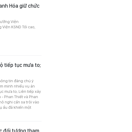
anh Hóa giữ chức
trưởng Viện
 Viện KSND Tối cao,
bộ tiếp tục mưa to;
thông tin đáng chú ý
êm minh nhiều vụ án
tục mưa to; Liên tiếp xảy
o - Phan Thiết và Phan
hô nghi cần sa trôi vào
vụ ẩu đả khiến một
ác đối tượng tham