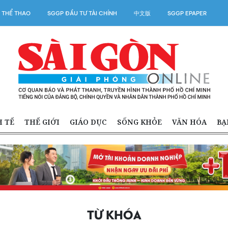
 THỂ THAO
SGGP ĐẦU TƯ TÀI CHÍNH
中文版
SGGP EPAPER
H TẾ
THẾ GIỚI
GIÁO DỤC
SỐNG KHỎE
VĂN HÓA
BẠ
TỪ KHÓA