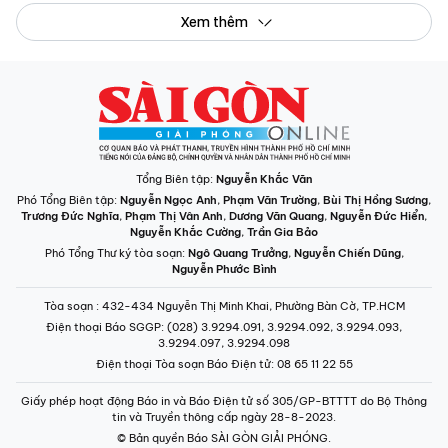
Xem thêm
Tổng Biên tập:
Nguyễn Khắc Văn
Phó Tổng Biên tập:
Nguyễn Ngọc Anh
,
Phạm Văn Trường
,
Bùi Thị Hồng Sương
,
Trương Đức Nghĩa
,
Phạm Thị Vân Anh
,
Dương Văn Quang
,
Nguyễn Đức Hiển
,
Nguyễn Khắc Cường
,
Trần Gia Bảo
Phó Tổng Thư ký tòa soạn:
Ngô Quang Trưởng
,
Nguyễn Chiến Dũng
,
Nguyễn Phước Bình
Tòa soạn
: 432-434 Nguyễn Thị Minh Khai, Phường Bàn Cờ, TP.HCM
Điện thoại Báo SGGP
: (028) 3.9294.091, 3.9294.092, 3.9294.093,
3.9294.097, 3.9294.098
Điện thoại Tòa soạn Báo Điện tử
: 08 65 11 22 55
Giấy phép hoạt động Báo in và Báo Điện tử số 305/GP-BTTTT do Bộ Thông
tin và Truyền thông cấp ngày 28-8-2023.
© Bản quyền Báo SÀI GÒN GIẢI PHÓNG.