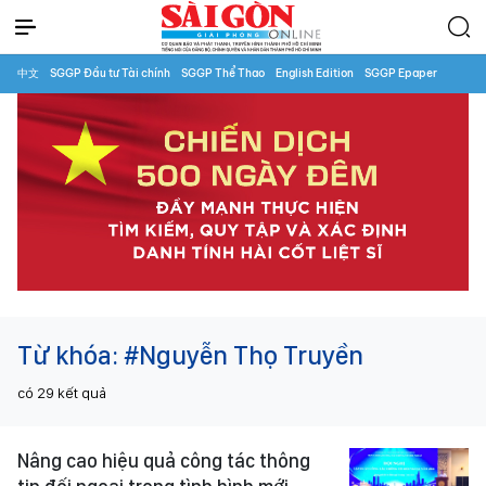
中文
SGGP Đầu tư Tài chính
SGGP Thể Thao
English Edition
SGGP Epaper
Từ khóa:
#Nguyễn Thọ Truyền
có
29
kết quả
Nâng cao hiệu quả công tác thông