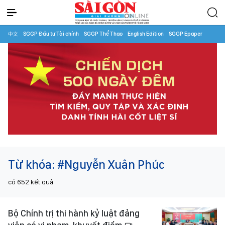
中文
SGGP Đầu tư Tài chính
SGGP Thể Thao
English Edition
SGGP Epaper
Từ khóa:
#Nguyễn Xuân Phúc
có
652
kết quả
Bộ Chính trị thi hành kỷ luật đảng