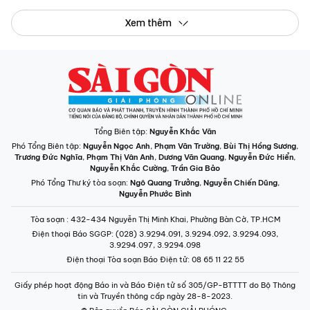
Xem thêm
Tổng Biên tập:
Nguyễn Khắc Văn
Phó Tổng Biên tập:
Nguyễn Ngọc Anh
,
Phạm Văn Trường
,
Bùi Thị Hồng Sương
,
Trương Đức Nghĩa
,
Phạm Thị Vân Anh
,
Dương Văn Quang
,
Nguyễn Đức Hiển
,
Nguyễn Khắc Cường
,
Trần Gia Bảo
Phó Tổng Thư ký tòa soạn:
Ngô Quang Trưởng
,
Nguyễn Chiến Dũng
,
Nguyễn Phước Bình
Tòa soạn
: 432-434 Nguyễn Thị Minh Khai, Phường Bàn Cờ, TP.HCM
Điện thoại Báo SGGP
: (028) 3.9294.091, 3.9294.092, 3.9294.093,
3.9294.097, 3.9294.098
Điện thoại Tòa soạn Báo Điện tử
: 08 65 11 22 55
Giấy phép hoạt động Báo in và Báo Điện tử số 305/GP-BTTTT do Bộ Thông
tin và Truyền thông cấp ngày 28-8-2023.