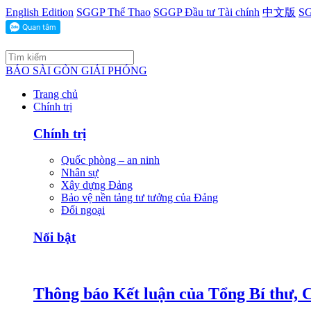
English Edition
SGGP Thể Thao
SGGP Đầu tư Tài chính
中文版
SG
BÁO SÀI GÒN GIẢI PHÓNG
Trang chủ
Chính trị
Chính trị
Quốc phòng – an ninh
Nhân sự
Xây dựng Đảng
Bảo vệ nền tảng tư tưởng của Đảng
Đối ngoại
Nổi bật
Thông báo Kết luận của Tổng Bí thư, 