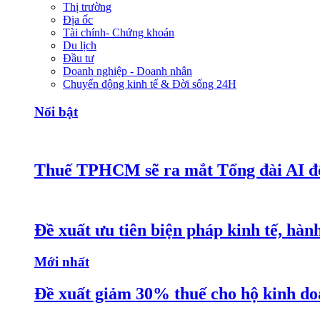
Thị trường
Địa ốc
Tài chính- Chứng khoán
Du lịch
Đầu tư
Doanh nghiệp - Doanh nhân
Chuyển động kinh tế & Đời sống 24H
Nổi bật
Thuế TPHCM sẽ ra mắt Tổng đài AI đô
Đề xuất ưu tiên biện pháp kinh tế, hàn
Mới nhất
Đề xuất giảm 30% thuế cho hộ kinh do