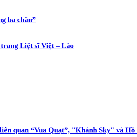
ng ba chân”
rang Liệt sĩ Việt – Lào
n liên quan “Vua Quạt”, "Khánh Sky" và H