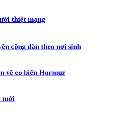
gười thiệt mạng
ền công dân theo nơi sinh
an về eo biển Hormuz
g mới