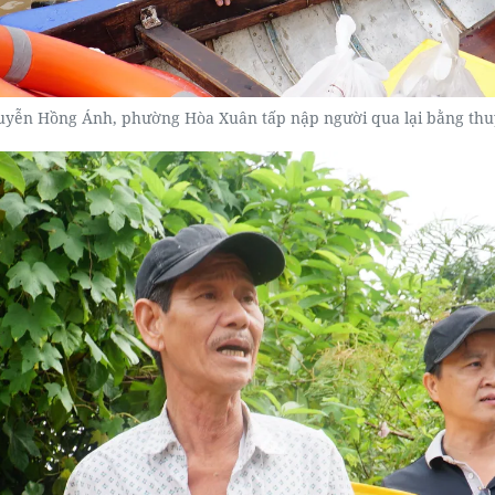
uyễn Hồng Ánh, phường Hòa Xuân tấp nập người qua lại bằng t