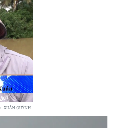
iện: XUÂN QUỲNH