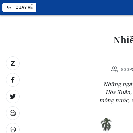
QUAY VỀ
Nhiề
SGGP
Những ngày
Hòa Xuân, 
mông nước, c