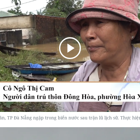
n, TP Đà Nẵng ngập trong biển nước sau trận lũ lịch sử. Thực h