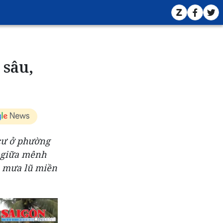
 sâu,
cư ở phường
u giữa mênh
a mưa lũ miền