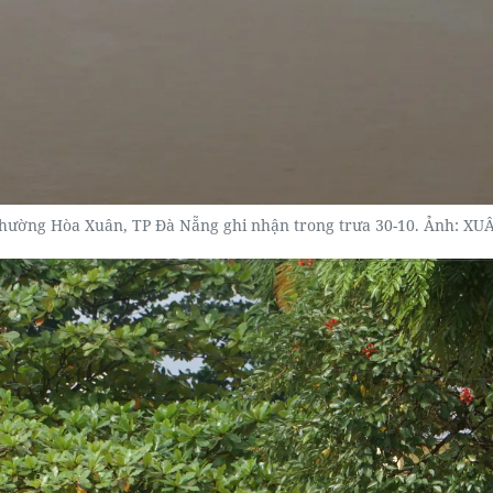
hường Hòa Xuân, TP Đà Nẵng ghi nhận trong trưa 30-10. Ảnh: 