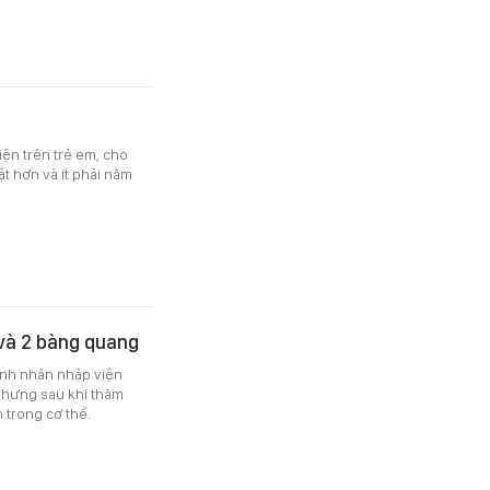
iện trên trẻ em, cho
ật hơn và ít phải nằm
 và 2 bàng quang
bệnh nhân nhập viện
 nhưng sau khi thăm
 trong cơ thể.