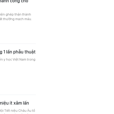
thành công cho
hiện ghép thận thành
bất thường mạch máu.
g 1 lần phẫu thuật
n y học Việt Nam trong
niệu ít xâm lấn
ội Tiết niệu Châu Âu tổ