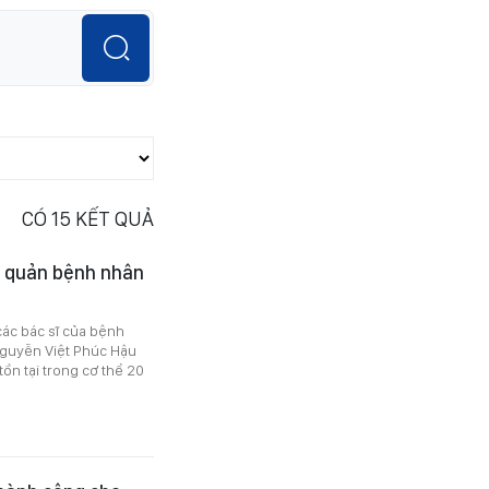
CÓ
15
KẾT QUẢ
u quản bệnh nhân
các bác sĩ của bệnh
guyễn Việt Phúc Hậu
tồn tại trong cơ thể 20