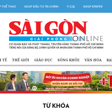
 THỂ THAO
SGGP ĐẦU TƯ TÀI CHÍNH
中文版
SGGP EPAPER
H TẾ
THẾ GIỚI
GIÁO DỤC
SỐNG KHỎE
VĂN HÓA
BẠ
TỪ KHÓA