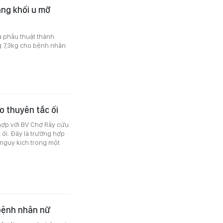
ng khối u mỡ
a phẫu thuật thành
g 7,3kg cho bệnh nhân
o thuyên tắc ối
hợp với BV Chợ Rẫy cứu
ối. Đây là trường hợp
 nguy kịch trong một
 bệnh nhân nữ