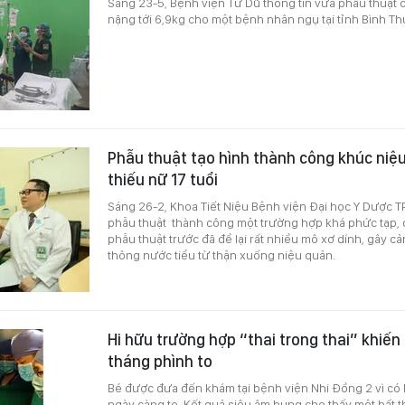
Sáng 23-5, Bệnh viện Từ Dũ thông tin vừa phẫu thuật 
nặng tới 6,9kg cho một bệnh nhân ngụ tại tỉnh Bình Th
Phẫu thuật tạo hình thành công khúc niệu
thiếu nữ 17 tuổi
Sáng 26-2, Khoa Tiết Niệu Bệnh viện Đại học Y Dược T
phẫu thuật thành công một trường hợp khá phức tạp, d
phẫu thuật trước đã để lại rất nhiều mô xơ dính, gây c
thông nước tiểu từ thận xuống niệu quản.
Hi hữu trường hợp “thai trong thai” khiến 
tháng phình to
Bé được đưa đến khám tại bệnh viện Nhi Đồng 2 vì có
ngày càng to. Kết quả siêu âm bụng cho thấy một bất