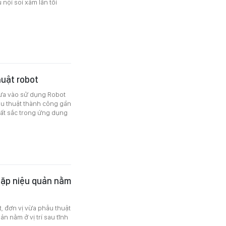
nội soi xâm lấn tối
huật robot
đưa vào sử dụng Robot
hẫu thuật thành công gần
ất sắc trong ứng dụng
gặp niệu quản nằm
, đơn vị vừa phẫu thuật
n nằm ở vị trí sau tĩnh