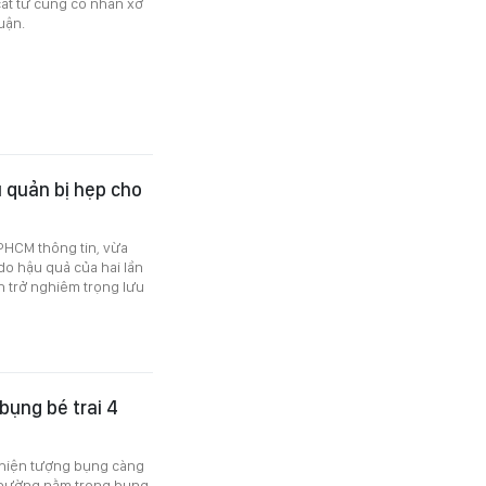
cắt tử cung có nhân xơ
uận.
 quản bị hẹp cho
PHCM thông tin, vừa
o hậu quả của hai lần
ản trở nghiêm trọng lưu
bụng bé trai 4
 hiện tượng bụng càng
 thường nằm trong bụng