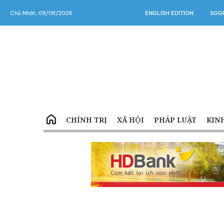
Chủ Nhật, 09/08/2026
ENGLISH EDITION
SGGP
CHÍNH TRỊ
XÃ HỘI
PHÁP LUẬT
KIN