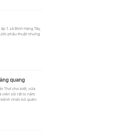
p 1, xã Bình Hàng Tây,
 được phẫu thuật nhưng
.
 bàng quang
n Thơ cho biết, vừa
 viên sỏi rất to nằm
n bệnh nhân bỏ quên