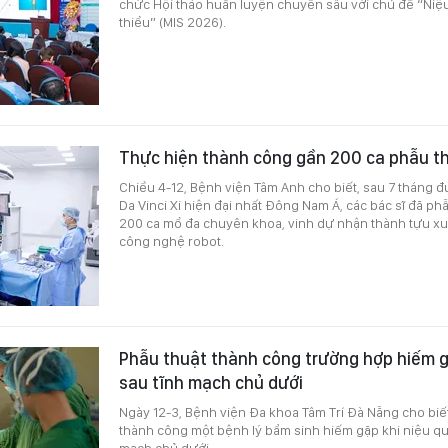
chức Hội thảo huấn luyện chuyên sâu với chủ đề “Niệu 
thiểu” (MIS 2026).
Thực hiện thành công gần 200 ca phẫu t
Chiều 4-12, Bệnh viện Tâm Anh cho biết, sau 7 tháng 
Da Vinci Xi hiện đại nhất Đông Nam Á, các bác sĩ đã p
200 ca mổ đa chuyên khoa, vinh dự nhận thành tựu xu
công nghệ robot.
Phẫu thuật thành công trường hợp hiếm 
sau tĩnh mạch chủ dưới
Ngày 12-3, Bệnh viện Đa khoa Tâm Trí Đà Nẵng cho biết
thành công một bệnh lý bẩm sinh hiếm gặp khi niệu quả
mạch chủ dưới.