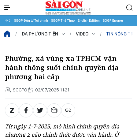
中文
SGGP Đầu tư Tài chính
SGGP Thể Thao
English Edition
SGGP Epaper
ĐA PHƯƠNG TIỆN
VIDEO
TIN NÓNG TR
Phường, xã vùng xa TPHCM vận
hành thông suốt chính quyền địa
phương hai cấp
SGGPO
02/07/2025 11:21
Từ ngày 1-7-2025, mô hình chính quyền địa
phương 2 cấp chính thức được vận hành. Ở