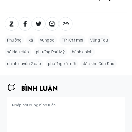
Phường
xã
vùng xa
TPHCM mới
Vũng Tàu
xã Hòa Hiệp
phường Phú Mỹ
hành chính
chính quyền 2 cấp
phường xã mới
đặc khu Côn Đảo
BÌNH LUẬN