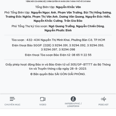
Tổng Biên tập:
Nguyễn Khắc Văn
Phó Tổng Biên tập:
Nguyễn Ngọc Anh
,
Phạm Văn Trường
,
Bùi Thị Hồng Sương
,
Trương Đức Nghĩa
,
Phạm Thị Vân Anh
,
Dương Văn Quang
,
Nguyễn Đức Hiển
,
Nguyễn Khắc Cường
,
Trần Gia Bảo
Phó Tổng Thư ký tòa soạn:
Ngô Quang Trưởng
,
Nguyễn Chiến Dũng
,
Nguyễn Phước Bình
Tòa soạn
: 432-434 Nguyễn Thị Minh Khai, Phường Bàn Cờ, TP.HCM
Điện thoại Báo SGGP
: (028) 3.9294.091, 3.9294.092, 3.9294.093,
3.9294.097, 3.9294.098
Điện thoại Tòa soạn Báo Điện tử
: 08 65 11 22 55
Giấy phép hoạt động Báo in và Báo Điện tử số 305/GP-BTTTT do Bộ Thông
tin và Truyền thông cấp ngày 28-8-2023.
© Bản quyền Báo SÀI GÒN GIẢI PHÓNG.
INFOGRAPHIC /
CHUYÊN MỤC
VIDEO
PODCAST
LONGFORM