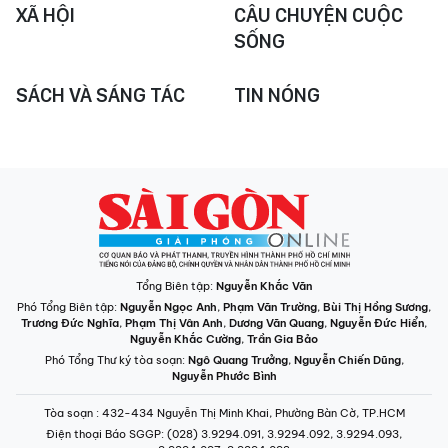
XÃ HỘI
CÂU CHUYỆN CUỘC
SỐNG
SÁCH VÀ SÁNG TÁC
TIN NÓNG
Tổng Biên tập:
Nguyễn Khắc Văn
Phó Tổng Biên tập:
Nguyễn Ngọc Anh
,
Phạm Văn Trường
,
Bùi Thị Hồng Sương
,
Trương Đức Nghĩa
,
Phạm Thị Vân Anh
,
Dương Văn Quang
,
Nguyễn Đức Hiển
,
Nguyễn Khắc Cường
,
Trần Gia Bảo
Phó Tổng Thư ký tòa soạn:
Ngô Quang Trưởng
,
Nguyễn Chiến Dũng
,
Nguyễn Phước Bình
Tòa soạn
: 432-434 Nguyễn Thị Minh Khai, Phường Bàn Cờ, TP.HCM
Điện thoại Báo SGGP
: (028) 3.9294.091, 3.9294.092, 3.9294.093,