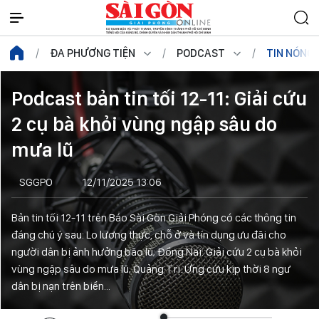
ĐA PHƯƠNG TIỆN
PODCAST
TIN NÓNG
Podcast bản tin tối 12-11: Giải cứu
2 cụ bà khỏi vùng ngập sâu do
mưa lũ
SGGPO
12/11/2025 13:06
Bản tin tối 12-11 trên Báo Sài Gòn Giải Phóng có các thông tin
đáng chú ý sau: Lo lương thực, chỗ ở và tín dụng ưu đãi cho
người dân bị ảnh hưởng bão lũ; Đồng Nai: Giải cứu 2 cụ bà khỏi
vùng ngập sâu do mưa lũ; Quảng Trị: Ứng cứu kịp thời 8 ngư
dân bị nạn trên biển...