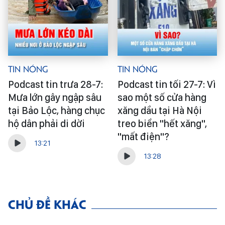
Tin Nóng
Tin Nóng
Podcast tin trưa 28-7:
Podcast tin tối 27-7: Vì
Mưa lớn gây ngập sâu
sao một số cửa hàng
tại Bảo Lộc, hàng chục
xăng dầu tại Hà Nội
hộ dân phải di dời
treo biển "hết xăng",
"mất điện"?
13:21
13:28
CHỦ ĐỀ KHÁC