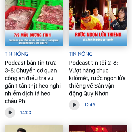
Tin Nóng
Tin Nóng
Podcast bản tin trưa
Podcast tin tối 2-8:
3-8: Chuyển cơ quan
Vượt hàng chục
công an điều tra vụ
kilômét, rước ngọn lửa
gần 1 tấn thịt heo nghi
thiêng về Sân vận
nhiễm dịch tả heo
động Quy Nhơn
châu Phi
12:48
14:00