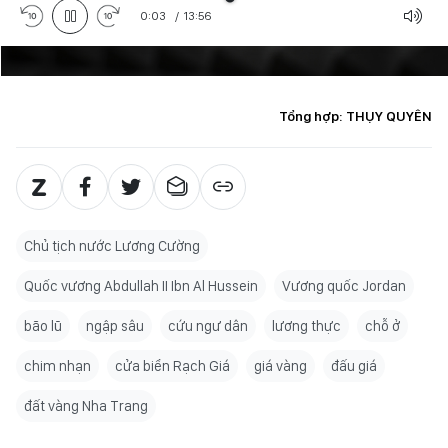
0:04
/
13:56
Tổng hợp: THỤY QUYÊN
Chủ tịch nước Lương Cường
Quốc vương Abdullah II Ibn Al Hussein
Vương quốc Jordan
bão lũ
ngập sâu
cứu ngư dân
lương thực
chỗ ở
chim nhạn
cửa biển Rạch Giá
giá vàng
đấu giá
đất vàng Nha Trang