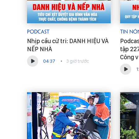
Podcast
Tin Nó
Nhịp cầu cử tri: DANH HIỆU VÀ
Podcast
NẾP NHÀ
tập 227
Công v
04:37
3 giờ trước
1