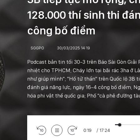
128.000 thí sinh thi đá
công bố điểm
SGGPO
30/03/2025 14:19
Podcast bản tin tối 30-3 trên Báo Sài Gòn Giải
nhiệt cho TPHCM; Cháy lớn tại bãi rác 3ha ở 
như giúp mình"; "Hố tử thần" trên Quốc lộ 3B t
đánh giá năng lực, ngày 16-4 công bố điểm; N
hóa phi vật thể quốc gia; Phố "cà phê đường tà
0:21
/
17:24