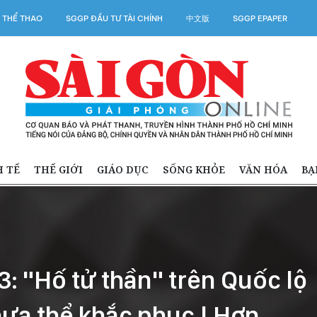
 THỂ THAO
SGGP ĐẦU TƯ TÀI CHÍNH
中文版
SGGP EPAPER
H TẾ
THẾ GIỚI
GIÁO DỤC
SỐNG KHỎE
VĂN HÓA
BẠ
3: "Hố tử thần" trên Quốc lộ
hưa thể khắc phục | Hơn