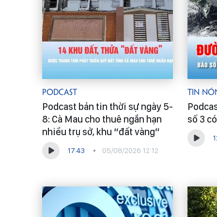
Podcast
Tin Nó
Podcast bản tin thời sự ngày 5-
Podcas
8: Cà Mau cho thuê ngắn hạn
số 3 c
nhiều trụ sở, khu “đất vàng”
1
17:43
05/08/2026 12:12