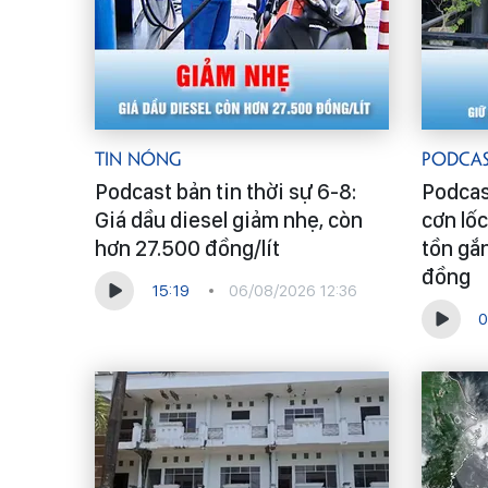
Tin Nóng
Podca
Podcast bản tin thời sự 6-8:
Podcas
Giá dầu diesel giảm nhẹ, còn
cơn lốc
hơn 27.500 đồng/lít
tồn gắ
đồng
15:19
06/08/2026 12:36
0