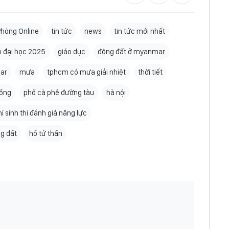
Phóng Online
tin tức
news
tin tức mới nhất
h đại học 2025
giáo dục
động đất ở myanmar
ar
mưa
tphcm có mưa giải nhiệt
thời tiết
ồng
phố cà phê đường tàu
hà nội
hí sinh thi đánh giá năng lực
g đất
hố tử thần