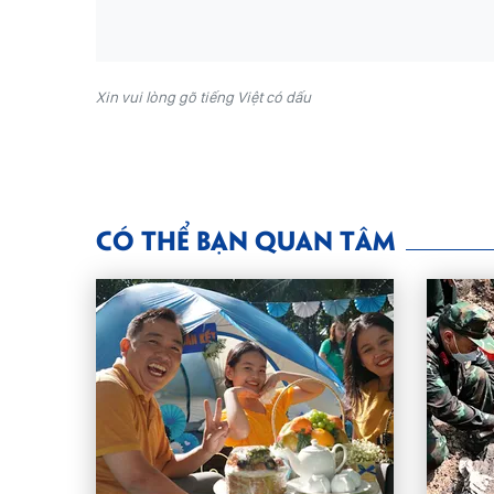
Xin vui lòng gõ tiếng Việt có dấu
CÓ THỂ BẠN QUAN TÂM