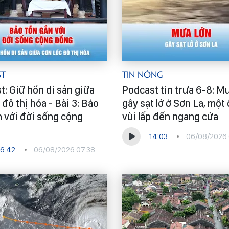
st
Tin Nóng
t: Giữ hồn di sản giữa
Podcast tin trưa 6-8: M
 đô thị hóa - Bài 3: Bảo
gây sạt lở ở Sơn La, một 
n với đời sống cộng
vùi lấp đến ngang cửa
14:03
06/08/2026 
6:42
06/08/2026 07:38