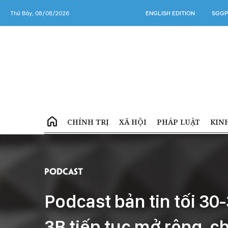
Thứ Bảy, 08/08/2026
ENGLISH EDITION
SGGP
CHÍNH TRỊ
XÃ HỘI
PHÁP LUẬT
KIN
Podcast
Podcast bản tin tối 30-
3B tiếp tục mở rộng, c