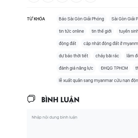
TỪ KHÓA
Báo Sài Gòn Giải Phóng
Sài Gòn Giải 
tin tức online
tin thế giới
tuyển sin
động đất
cập nhật động đất ở myanm
dự báo thời tiết
cháy bãi rác
lâm đ
đánh giá năng lực
ĐHQG TPHCM
t
lễ xuất quân sang myanmar cứu nạn độn
BÌNH LUẬN