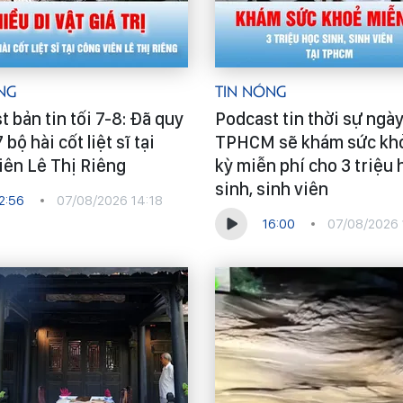
ng
Tin Nóng
 bản tin tối 7-8: Đã quy
Podcast tin thời sự ngày
 bộ hài cốt liệt sĩ tại
TPHCM sẽ khám sức kh
iên Lê Thị Riêng
kỳ miễn phí cho 3 triệu 
sinh, sinh viên
2:56
07/08/2026 14:18
16:00
07/08/2026 