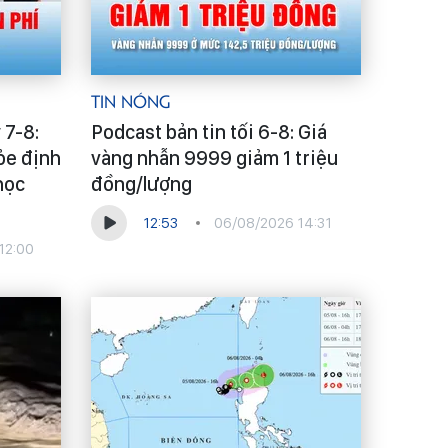
Tin Nóng
 7-8:
Podcast bản tin tối 6-8: Giá
ỏe định
vàng nhẫn 9999 giảm 1 triệu
học
đồng/lượng
12:53
06/08/2026 14:31
12:00