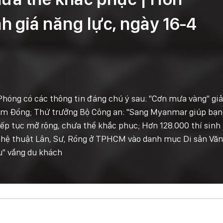
nh giá năng lực, ngày 16-4
 Phóng có các thông tin đáng chú ý sau: "Cơn mưa vàng" giả
Lâm Đồng; Thứ trưởng Bộ Công an: "Sang Myanmar giúp bạn
iếp tục mở rộng, chưa thể khắc phục; Hơn 128.000 thí sinh 
ghệ thuật Lân, Sư, Rồng ở TPHCM vào danh mục Di sản Văn
u" vắng du khách