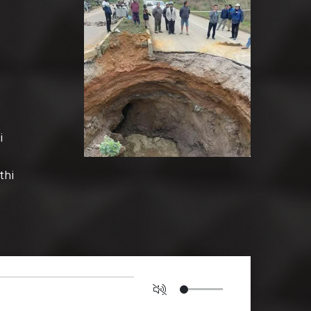
i
thi