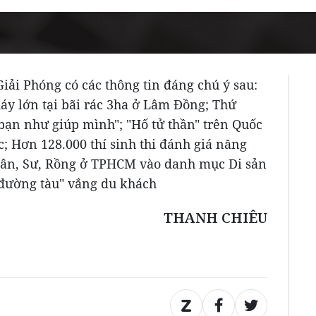
Giải Phóng có các thông tin đáng chú ý sau:
áy lớn tại bãi rác 3ha ở Lâm Đồng; Thứ
ạn như giúp mình"; "Hố tử thần" trên Quốc
c; Hơn 128.000 thí sinh thi đánh giá năng
 Lân, Sư, Rồng ở TPHCM vào danh mục Di sản
ê đường tàu" vắng du khách
THANH CHIÊU