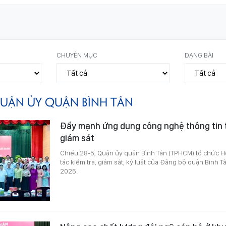
CHUYÊN MỤC
DẠNG BÀI
UẬN ỦY QUẬN BÌNH TÂN
Đẩy mạnh ứng dụng công nghệ thông tin t
giám sát
Chiều 28-5, Quận ủy quận Bình Tân (TPHCM) tổ chức Hộ
tác kiểm tra, giám sát, kỷ luật của Đảng bộ quận Bình 
2025.