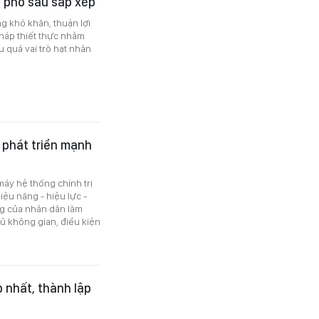
u phố sau sắp xếp
ng khó khăn, thuận lợi
pháp thiết thực nhằm
u quả vai trò hạt nhân
 phát triển mạnh
áy hệ thống chính trị
iệu năng - hiệu lực -
ng của nhân dân làm
đủ không gian, điều kiện
 nhất, thành lập