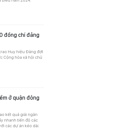
0 đồng chí đảng
trao Huy hiệu Đảng đợt
c Cộng hòa xã hội chủ
điểm ở quận đông
o kết quả giải ngân
ẩy nhanh tiến độ các
với các dự án kéo dài.