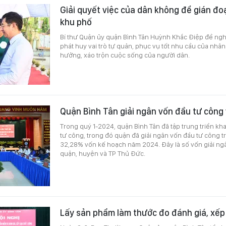
Giải quyết việc của dân không để gián đo
khu phố
Bí thư Quận ủy quận Bình Tân Huỳnh Khắc Điệp đề ngh
phát huy vai trò tự quản, phục vụ tốt nhu cầu của nhâ
hưởng, xáo trộn cuộc sống của người dân.
Quận Bình Tân giải ngân vốn đầu tư công 
Trong quý 1-2024, quận Bình Tân đã tập trung triển kh
tư công, trong đó quận đã giải ngân vốn đầu tư công tr
32,28% vốn kế hoạch năm 2024. Đây là số vốn giải ngâ
quận, huyện và TP Thủ Đức.
Lấy sản phẩm làm thước đo đánh giá, xếp 