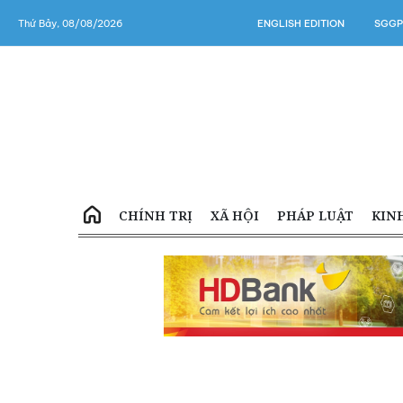
Thứ Bảy, 08/08/2026
ENGLISH EDITION
SGGP
CHÍNH TRỊ
XÃ HỘI
PHÁP LUẬT
KIN