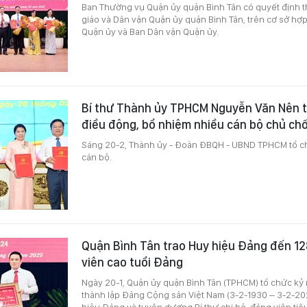
Ban Thường vụ Quận ủy quận Bình Tân có quyết định t
giáo và Dân vận Quận ủy quận Bình Tân, trên cơ sở hợ
Quận ủy và Ban Dân vận Quận ủy.
Bí thư Thành ủy TPHCM Nguyễn Văn Nên t
điều động, bổ nhiệm nhiều cán bộ chủ ch
Sáng 20-2, Thành ủy - Đoàn ĐBQH - UBND TPHCM tổ chứ
cán bộ.
Quận Bình Tân trao Huy hiệu Đảng đến 12
viên cao tuổi Đảng
Ngày 20-1, Quận ủy quận Bình Tân (TPHCM) tổ chức k
thành lập Đảng Cộng sản Việt Nam (3-2-1930 – 3-2-202
hiệu Đảng và tuyên dương Bí thư chi bộ, đảng viên ti