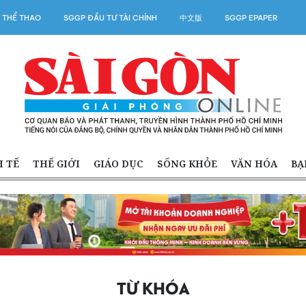
 THỂ THAO
SGGP ĐẦU TƯ TÀI CHÍNH
中文版
SGGP EPAPER
H TẾ
THẾ GIỚI
GIÁO DỤC
SỐNG KHỎE
VĂN HÓA
BẠ
TỪ KHÓA