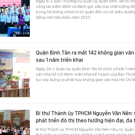
Ngày 8-3, Ban Thường vụ Quận ủy quận Bình Tân tổ chứ
công tác kiểm điểm và đánh giá, xếp loại chất lượng đối
trong hệ thống chính trị từ quận đến cơ sở; biểu dương
đảng viên tiêu biểu năm 2023.
Quận Bình Tân ra mắt 142 không gian văn
sau 1 năm triển khai
Ngày 24-1, Quận ủy quận Bình Tân tổ chức sơ kết 1 nă
văn hóa Hồ Chí Minh; triển khai kế hoạch của Ban Thư
tục xây dựng và phát huy không gian văn hóa Hồ Chí M
Bí thư Thành ủy TPHCM Nguyễn Văn Nên: 
phát triển đô thị theo hướng hiện đại, đa
Bí thư Thành ủy TPHCM Nguyễn Văn Nên nêu rõ, quận B
thác hiệu quả tiềm năng, lợi thế và thế mạnh nhằm phát