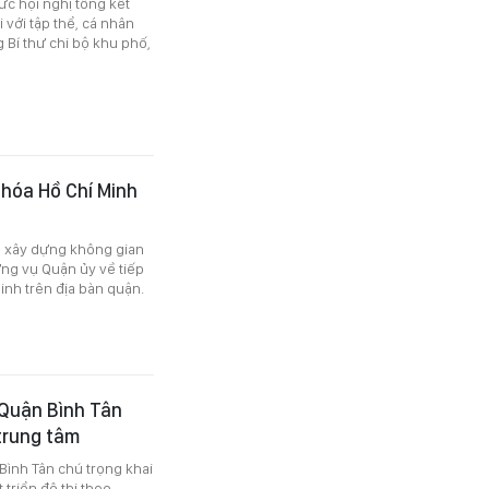
c hội nghị tổng kết
 với tập thể, cá nhân
 Bí thư chi bộ khu phố,
 hóa Hồ Chí Minh
m xây dựng không gian
ờng vụ Quận ủy về tiếp
inh trên địa bàn quận.
Quận Bình Tân
 trung tâm
ình Tân chú trọng khai
 triển đô thị theo