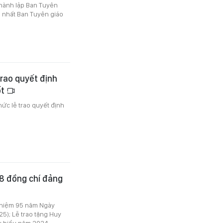
hành lập Ban Tuyên
p nhất Ban Tuyên giáo
rao quyết định
ốt
c lễ trao quyết định
8 đồng chí đảng
ỷ niệm 95 năm Ngày
5); Lễ trao tặng Huy
êu biểu năm 2024.