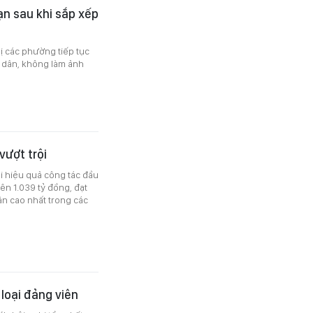
ạn sau khi sắp xếp
ị các phường tiếp tục
n dân, không làm ảnh
vượt trội
ai hiệu quả công tác đầu
ên 1.039 tỷ đồng, đạt
n cao nhất trong các
loại đảng viên