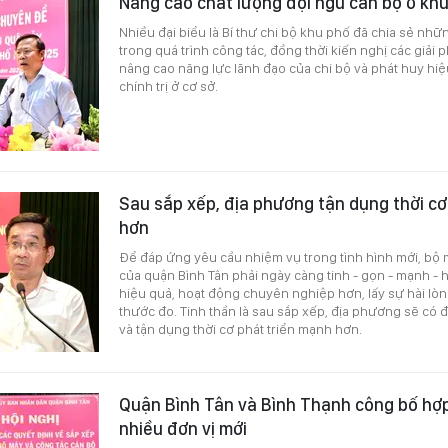
Nâng cao chất lượng đội ngũ cán bộ ở kh
Nhiều đại biểu là Bí thư chi bộ khu phố đã chia sẻ nhữ
trong quá trình công tác, đồng thời kiến nghị các giải 
nâng cao năng lực lãnh đạo của chi bộ và phát huy hiệ
chính trị ở cơ sở.
Sau sắp xếp, địa phương tận dụng thời cơ
hơn
Để đáp ứng yêu cầu nhiệm vụ trong tình hình mới, bộ m
của quận Bình Tân phải ngày càng tinh - gọn - mạnh - h
hiệu quả, hoạt động chuyên nghiệp hơn, lấy sự hài lò
thước đo. Tinh thần là sau sắp xếp, địa phương sẽ có 
và tận dụng thời cơ phát triển mạnh hơn.
Quận Bình Tân và Bình Thạnh công bố hợp
nhiều đơn vị mới