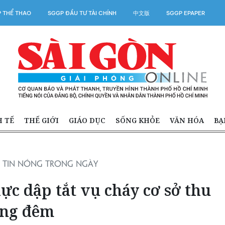
 THỂ THAO
SGGP ĐẦU TƯ TÀI CHÍNH
中文版
SGGP EPAPER
H TẾ
THẾ GIỚI
GIÁO DỤC
SỐNG KHỎE
VĂN HÓA
BẠ
TIN NÓNG TRONG NGÀY
ực dập tắt vụ cháy cơ sở thu
ong đêm