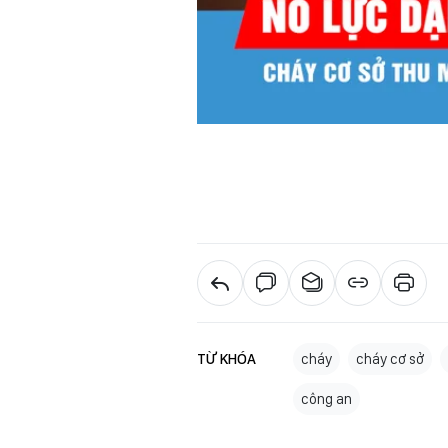
TỪ KHÓA
cháy
cháy cơ sở
công an