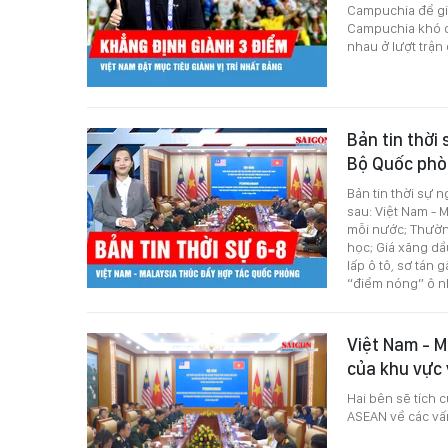
Campuchia để già
Campuchia khó có
nhau ở lượt trậ
Bản tin thời
Bộ Quốc phò
Bản tin thời sự 
sau: Việt Nam - 
mỗi nước; Thườn
học; Giá xăng dầ
lấp ô tô, sơ tán
“điểm nóng” ô n
Việt Nam - M
của khu vực
Hai bên sẽ tích 
ASEAN về các vấn