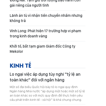
Đồng Nai: Tạm giữ đối tượng bạo hành con
gái riêng của người tình
Lãnh án tù vì nhận tiền chuyển nhầm nhưng
không trả
Vĩnh Long: Phát hiện 17 trường hợp vi phạm
trong kinh doanh vàng
Khởi tố, bắt tạm giam Giám đốc Công ty
Mekolor
KINH TẾ
Lo ngại việc áp dụng tùy nghi "tỷ lệ an
toàn khác" đối với ngân hàng
Một số đại biểu Quốc hội bày tỏ lo ngại quy định
Ngân hàng Nhà nước “áp dụng một hoặc một số tỷ lệ
an toàn khác so với mức quy định để thực hiện yêu
cầu phát triển kinh tế - xã hội” là khá chung chung.