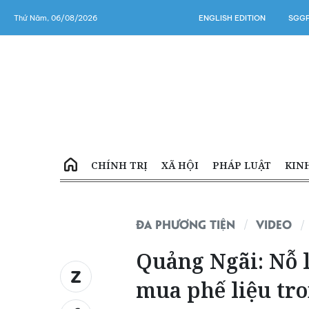
Thứ Năm, 06/08/2026
ENGLISH EDITION
SGGP
CHÍNH TRỊ
XÃ HỘI
PHÁP LUẬT
KIN
ĐA PHƯƠNG TIỆN
VIDEO
Quảng Ngãi: Nỗ l
mua phế liệu tr