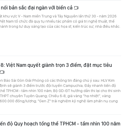
 nối bản sắc đại ngàn với biển cả
ật khu vực V - Nam miền Trung và Tây Nguyên lần thứ 30 - năm 2026
Việt Nam tổ chức đã quy tụ nhiều tác phẩm có giá trị nghệ thuật, thể
hành trong tư duy sáng tạo của các họa sĩ, kiến trúc sư, nhà điêu khắc.
6-8: Việt Nam quyết giành trọn 3 điểm, đặt mục tiêu
trên Báo Sài Gòn Giải Phóng có các thông tin đáng chú ý sau: HLV Kim
định sẽ giành 3 điểm trước đội tuyển Campuchia; Đẩy nhanh tiến độ
hể TPHCM - tầm nhìn 100 năm; Bộ GD-ĐT hướng dẫn thi lại cho thí sinh
 THPT chuyên Tuyên Quang; Chiều 6-8, giá vàng “hạ nhiệt”, vàng
600.000 đồng/lượng; "Gen Z" trải nghiệm kỹ nghệ làm phấn nụ cung
iến độ Quy hoạch tổng thể TPHCM - tầm nhìn 100 năm