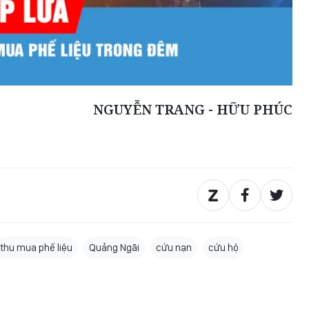
NGUYỄN TRANG - HỮU PHÚC
thu mua phế liệu
Quảng Ngãi
cứu nạn
cứu hộ