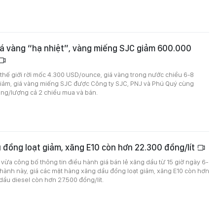
iá vàng “hạ nhiệt”, vàng miếng SJC giảm 600.000
 thế giới rời mốc 4.300 USD/ounce, giá vàng trong nước chiều 6-8
iảm, giá vàng miếng SJC được Công ty SJC, PNJ và Phú Quý cùng
ng/lượng cả 2 chiều mua và bán.
 đồng loạt giảm, xăng E10 còn hơn 22.300 đồng/lít
ừa công bố thông tin điều hành giá bán lẻ xăng dầu từ 15 giờ ngày 6-
 hành này, giá các mặt hàng xăng dầu đồng loạt giảm, xăng E10 còn hơn
 dầu diesel còn hơn 27.500 đồng/lít.