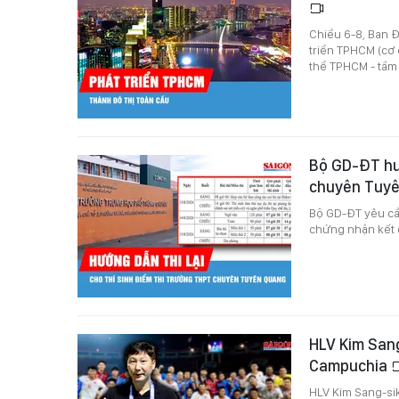
Chiều 6-8, Ban Đ
triển TPHCM (cơ 
thể TPHCM - tầm
Bộ GD-ĐT hướ
chuyên Tuy
Bộ GD-ĐT yêu cầ
chứng nhận kết q
HLV Kim Sang
Campuchia
HLV Kim Sang-sik