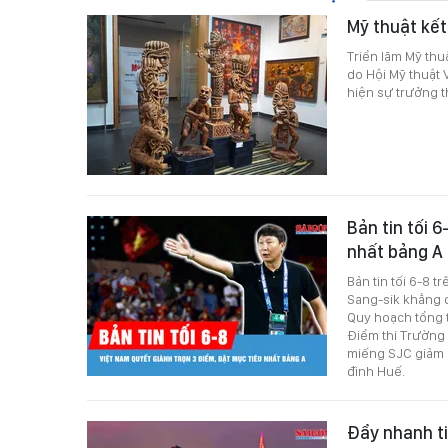
Mỹ thuật kết
Triển lãm Mỹ thu
do Hội Mỹ thuật 
hiện sự trưởng t
Bản tin tối 
nhất bảng A
Bản tin tối 6-8 
Sang-sik khẳng 
Quy hoạch tổng t
Điểm thi Trường
miếng SJC giảm 
đình Huế.
Đẩy nhanh t