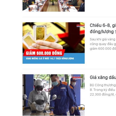
Chiều 6-8, g
đồng/lượng
Sau khi giá vàng
cũng quay đầu g
giảm 600.000 đồ
Giá xăng dầu
Bộ Công thương v
8. Trong kỳ điều
22.300 đồng/lít,