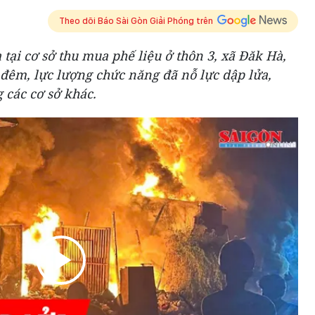
Theo dõi Báo Sài Gòn Giải Phóng trên
 tại cơ sở thu mua phế liệu ở thôn 3, xã Đăk Hà,
 đêm, lực lượng chức năng đã nỗ lực dập lửa,
 các cơ sở khác.