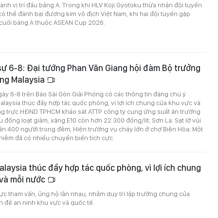
nh vị trí đầu bảng A. Trong khi HLV Koji Gyotoku thừa nhận đội tuyển
 thể đánh bại đương kim vô địch Việt Nam, khi hai đội tuyển gặp
n cuối bảng A thuộc ASEAN Cup 2026.
 sự 6-8: Đại tướng Phan Văn Giang hội đàm Bộ trưởng
ng Malaysia
ngày 6-8 trên Báo Sài Gòn Giải Phóng có các thông tin đáng chú ý
Malaysia thúc đẩy hợp tác quốc phòng, vì lợi ích chung của khu vực và
g trực HĐND TPHCM khảo sát ATTP công ty cung ứng suất ăn trường
u đồng loạt giảm, xăng E10 còn hơn 22.300 đồng/lít; Sơn La: Sạt lở vùi
 gần 400 người trong đêm; Hiện trường vụ cháy lớn ở chợ Biên Hòa; Một
hiễm đã có nhiều chuyển biến tích cực.
alaysia thúc đẩy hợp tác quốc phòng, vì lợi ích chung
 và mỗi nước
cực tham vấn, ủng hộ lẫn nhau, nhằm duy trì lập trường chung của
 đề an ninh khu vực và quốc tế.