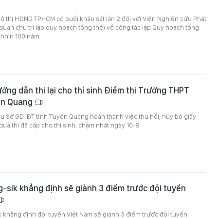
ô thị HĐND TPHCM có buổi khảo sát lần 2 đối với Viện Nghiên cứu Phát
quan chủ trì lập quy hoạch tổng thể) về công tác lập Quy hoạch tổng
 nhìn 100 năm.
ng dẫn thi lại cho thí sinh Điểm thi Trường THPT
ên Quang
u Sở GD-ĐT tỉnh Tuyên Quang hoàn thành việc thu hồi, hủy bỏ giấy
uả thi đã cấp cho thí sinh, chậm nhất ngày 10-8.
-sik khẳng định sẽ giành 3 điểm trước đội tuyển
 khẳng định đội tuyển Việt Nam sẽ giành 3 điểm trước đội tuyển