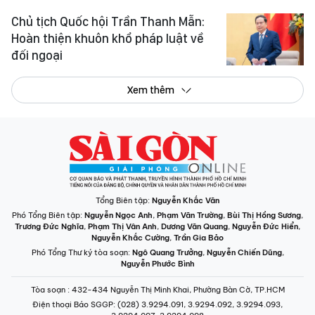
Chủ tịch Quốc hội Trần Thanh Mẫn:
Hoàn thiện khuôn khổ pháp luật về
đối ngoại
Xem thêm
Tổng Biên tập:
Nguyễn Khắc Văn
Phó Tổng Biên tập:
Nguyễn Ngọc Anh
,
Phạm Văn Trường
,
Bùi Thị Hồng Sương
,
Trương Đức Nghĩa
,
Phạm Thị Vân Anh
,
Dương Văn Quang
,
Nguyễn Đức Hiển
,
Nguyễn Khắc Cường
,
Trần Gia Bảo
Phó Tổng Thư ký tòa soạn:
Ngô Quang Trưởng
,
Nguyễn Chiến Dũng
,
Nguyễn Phước Bình
Tòa soạn
: 432-434 Nguyễn Thị Minh Khai, Phường Bàn Cờ, TP.HCM
Điện thoại Báo SGGP
: (028) 3.9294.091, 3.9294.092, 3.9294.093,