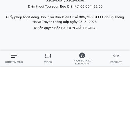
3.9294.097, 3.9294.098
Điện thoại Tòa soạn Báo Điện tử
: 08 65 11 22 55
Giấy phép hoạt động Báo in và Báo Điện tử số 305/GP-BTTTT do Bộ Thông
tin và Truyền thông cấp ngày 28-8-2023.
© Bản quyền Báo SÀI GÒN GIẢI PHÓNG.
INFOGRAPHIC /
CHUYÊN MỤC
VIDEO
PODCAST
LONGFORM