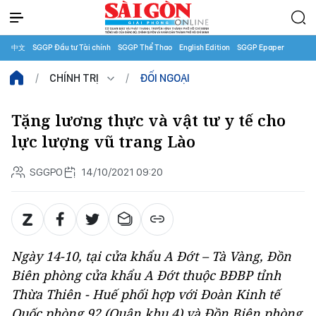
中文
SGGP Đầu tư Tài chính
SGGP Thể Thao
English Edition
SGGP Epaper
CHÍNH TRỊ
ĐỐI NGOẠI
Tặng lương thực và vật tư y tế cho
lực lượng vũ trang Lào
SGGPO
14/10/2021 09:20
Ngày 14-10, tại cửa khẩu A Đớt – Tà Vàng, Đồn
Biên phòng cửa khẩu A Đớt thuộc BĐBP tỉnh
Thừa Thiên - Huế phối hợp với Đoàn Kinh tế
Quốc phòng 92 (Quân khu 4) và Đồn Biên phòng