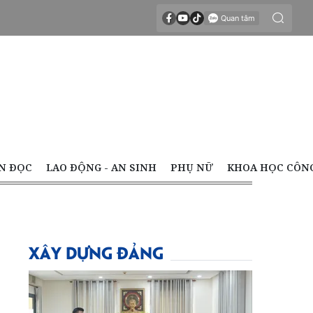
N ĐỌC
LAO ĐỘNG - AN SINH
PHỤ NỮ
KHOA HỌC CÔN
XÂY DỰNG ĐẢNG