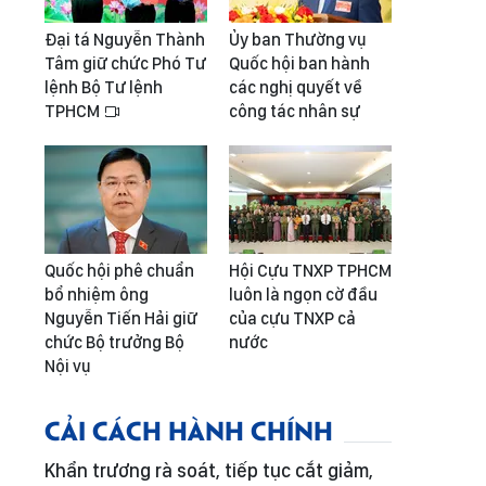
Đại tá Nguyễn Thành
Ủy ban Thường vụ
Tâm giữ chức Phó Tư
Quốc hội ban hành
lệnh Bộ Tư lệnh
các nghị quyết về
TPHCM
công tác nhân sự
Quốc hội phê chuẩn
Hội Cựu TNXP TPHCM
bổ nhiệm ông
luôn là ngọn cờ đầu
Nguyễn Tiến Hải giữ
của cựu TNXP cả
chức Bộ trưởng Bộ
nước
Nội vụ
CẢI CÁCH HÀNH CHÍNH
Khẩn trương rà soát, tiếp tục cắt giảm,