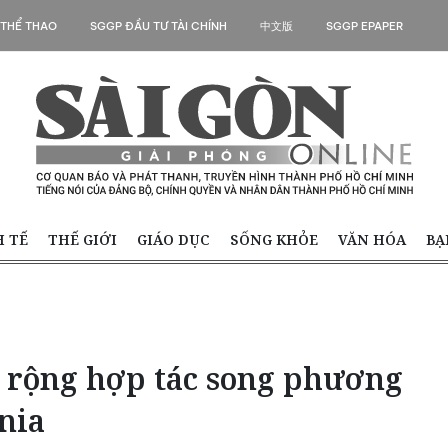
 THỂ THAO
SGGP ĐẦU TƯ TÀI CHÍNH
中文版
SGGP EPAPER
H TẾ
THẾ GIỚI
GIÁO DỤC
SỐNG KHỎE
VĂN HÓA
BẠ
 rộng hợp tác song phương
nia