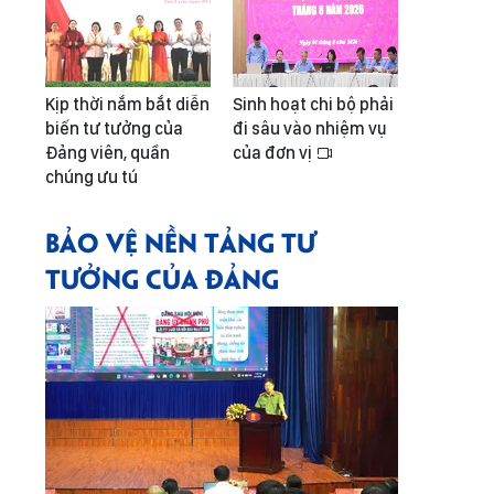
Kịp thời nắm bắt diễn
Sinh hoạt chi bộ phải
biến tư tưởng của
đi sâu vào nhiệm vụ
Đảng viên, quần
của đơn vị
chúng ưu tú
BẢO VỆ NỀN TẢNG TƯ
TƯỞNG CỦA ĐẢNG