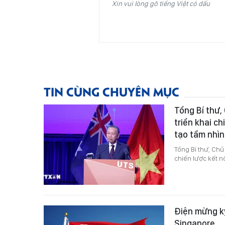
Xin vui lòng gõ tiếng Việt có dấu
TIN CÙNG CHUYÊN MỤC
Tổng Bí thư,
triển khai c
tạo tầm nhìn
Tổng Bí thư, Chủ
chiến lược kết n
Điện mừng k
Singapore