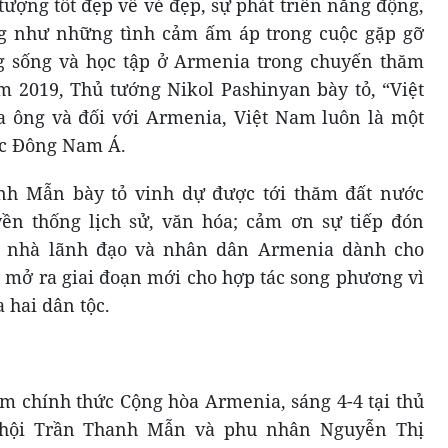
ượng tốt đẹp về vẻ đẹp, sự phát triển năng động,
g như những tình cảm ấm áp trong cuộc gặp gỡ
g sống và học tập ở Armenia trong chuyến thăm
 2019, Thủ tướng Nikol Pashinyan bày tỏ, “Việt
a ông và đối với Armenia, Việt Nam luôn là một
vực Đông Nam Á.
nh Mẫn bày tỏ vinh dự được tới thăm đất nước
yền thống lịch sử, văn hóa; cảm ơn sự tiếp đón
ác nhà lãnh đạo và nhân dân Armenia dành cho
 mở ra giai đoạn mới cho hợp tác song phương vì
 hai dân tộc.
 chính thức Cộng hòa Armenia, sáng 4-4 tại thủ
c hội Trần Thanh Mẫn và phu nhân Nguyễn Thị