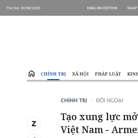
Thứ Hai, 10/08/2026
ENGLISH EDITION
SGGP
CHÍNH TRỊ
XÃ HỘI
PHÁP LUẬT
KIN
CHÍNH TRỊ
ĐỐI NGOẠI
Tạo xung lực mở
Việt Nam - Arme