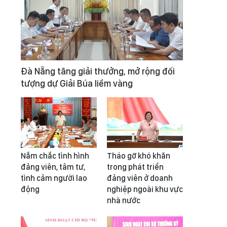
Đà Nẵng tăng giải thưởng, mở rộng đối
tượng dự Giải Búa liềm vàng
Nắm chắc tình hình
Tháo gỡ khó khăn
đảng viên, tâm tư,
trong phát triển
tình cảm người lao
đảng viên ở doanh
động
nghiệp ngoài khu vực
nhà nước