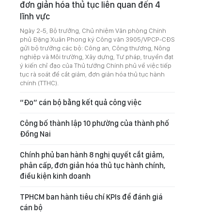
đơn giản hóa thủ tục liên quan đến 4
lĩnh vực
Ngày 2-5, Bộ trưởng, Chủ nhiệm Văn phòng Chính
phủ Đặng Xuân Phong ký Công văn 3905/VPCP-CĐS
gửi bộ trưởng các bộ: Công an, Công thương, Nông
nghiệp và Môi trường, Xây dựng, Tư pháp, truyền đạt
ý kiến chỉ đạo của Thủ tướng Chính phủ về việc tiếp
tục rà soát để cắt giảm, đơn giản hóa thủ tục hành
chính (TTHC).
“Đo” cán bộ bằng kết quả công việc
Công bố thành lập 10 phường của thành phố
Đồng Nai
Chính phủ ban hành 8 nghị quyết cắt giảm,
phân cấp, đơn giản hóa thủ tục hành chính,
điều kiện kinh doanh
TPHCM ban hành tiêu chí KPIs để đánh giá
cán bộ